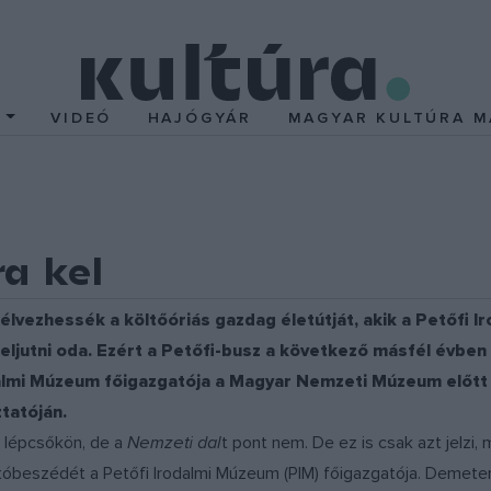
T
VIDEÓ
HAJÓGYÁR
MAGYAR KULTÚRA M
a kel
lvezhessék a költőóriás gazdag életútját, akik a Petőfi 
k eljutni oda. Ezért a Petőfi-busz a következő másfél évb
dalmi Múzeum főigazgatója a Magyar Nemzeti Múzeum előtt
tatóján.
 lépcsőkön, de a
Nemzeti dal
t pont nem. De ez is csak azt jelzi, 
tóbeszédét a Petőfi Irodalmi Múzeum (PIM) főigazgatója. Demeter 