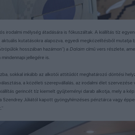
ós irodalmi mélység átadására is fókuszáltak. A kiállítás tíz egyené
 az aktuális kutatásokra alapozva, egyedi megközelítésből mutatj
 („Átröpűlök hosszában hazámon”) a
Dalaim
című vers részlete, ame
m mindennapi jellegére is.
uszba, sokkal inkább az alkotói attitűdöt meghatározó döntési hel
gválasztása, a közéleti szerepvállalás, az irodalmi élet szervezés
iállítás gerincét tíz kiemelt gyűjteményi darab alkotja, mely a kép
 a Szendrey Júliától kapott gyöngyhímzéses pénztárca vagy éppen
.”