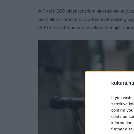
A Petőfi 200 bicentenárium hivatalosan augusz
busz első állomása a 2023-as év közepéig vagy
Petőfi-bicentenáriumban valami megújult vagy
kultura.hu
If you wish 
sensitive in
confirm you
continue se
information 
further disc