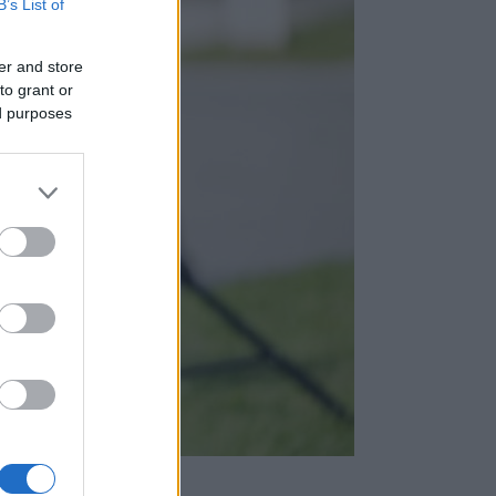
B’s List of
er and store
to grant or
ed purposes