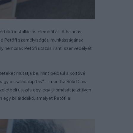
rtékű installációs elemből áll. A haladás,
a be Petőfi személyiségét, munkásságának
ly nemcsak Petőfi utazás iránti szenvedélyét
yzeteket mutatja be, mint például a költővé
e vagy a családalapítás” – mondta Sóki Diána
zeletbeli utazás egy-egy állomását jelzi: ilyen
 egy biliárddákó, amelyet Petőfi a