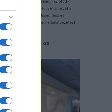
latuk is van, hisz a PIM immáron az ötödik
 találkozzunk azzal az élménnyel, amelyet a
ott, köztük grafikus, belsőépítész és
kiállítótér, ezért nehéz benne tárlatvezetést
tel érkeznek, ám az