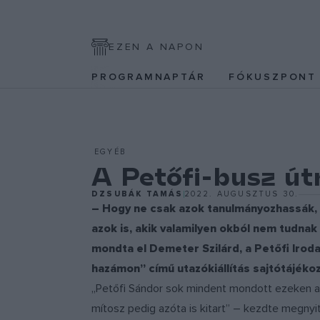
EZEN A NAPON
PROGRAMNAPTÁR
FÓKUSZPON
EGYÉB
A Petőfi-busz útr
DZSUBÁK TAMÁS
2022. AUGUSZTUS 30.
– Hogy ne csak azok tanulmányozhassák, é
azok is, akik valamilyen okból nem tudna
mondta el Demeter Szilárd, a Petőfi Iro
hazámon” című utazókiállítás sajtótájékoz
„Petőfi Sándor sok mindent mondott ezeken a
mítosz pedig azóta is kitart” – kezdte megnyi