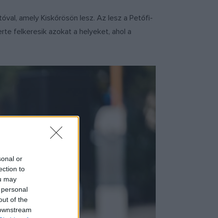
val, amely Kiskőrösön lesz. Az lesz a Petőfi-
te felkeresik azokat a helyeket, ahol a
sonal or
ection to
ou may
 personal
out of the
 downstream