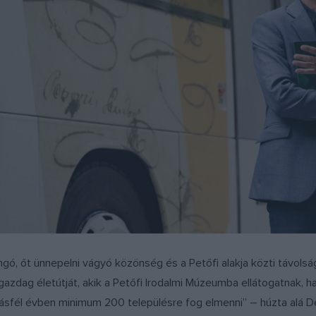
ongó, őt ünnepelni vágyó közönség és a Petőfi alakja közti távol
azdag életútját, akik a Petőfi Irodalmi Múzeumba ellátogatnak, h
másfél évben minimum 200 településre fog elmenni” – húzta alá D