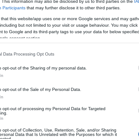
. This information may also be disclosed by us to third parties on the
IA
Participants
that may further disclose it to other third parties.
 that this website/app uses one or more Google services and may gath
including but not limited to your visit or usage behaviour. You may click 
 to Google and its third-party tags to use your data for below specifi
ogle consent section.
l Data Processing Opt Outs
o opt-out of the Sharing of my personal data.
In
o opt-out of the Sale of my Personal Data.
In
to opt-out of processing my Personal Data for Targeted
ing.
In
o opt-out of Collection, Use, Retention, Sale, and/or Sharing
ersonal Data that Is Unrelated with the Purposes for which it
lected.