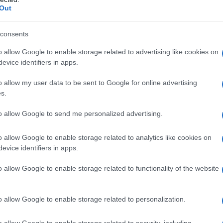
rátora elmondta, buszt csinálni mindig nagy öröm, és már tapaszta
Out
működött és mi nem. „Missziónk, hogy utcára vigyük a kultúrát, és
ek csillogó szemeivel. A vándorkiállításon rengeteg ember dolgoz
consents
kis térbe kellett sűríteni a látnivalókat. Ez nem egy hagyományos 
o allow Google to enable storage related to advertising like cookies on
hez milyen sorrendben jut hozzá a néző” – fogalmazott.
evice identifiers in apps.
o allow my user data to be sent to Google for online advertising
e vették, hogy a diákok különböző tudásszint
s.
ottabbak.
to allow Google to send me personalized advertising.
o allow Google to enable storage related to analytics like cookies on
evice identifiers in apps.
o allow Google to enable storage related to functionality of the website
o allow Google to enable storage related to personalization.
o allow Google to enable storage related to security, including