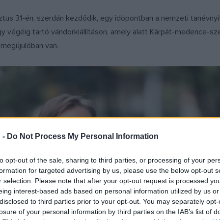
tus 31-én, szerdán kezdődik, egy időpontban a nemzeti tanévnyitó
 végéig tartó vándorkiállításon, amely alatt Kárpát-medence-szer
 megújulóban van.
 -
Do Not Process My Personal Information
to opt-out of the sale, sharing to third parties, or processing of your per
formation for targeted advertising by us, please use the below opt-out s
r selection. Please note that after your opt-out request is processed y
eing interest-based ads based on personal information utilized by us or
disclosed to third parties prior to your opt-out. You may separately opt-
losure of your personal information by third parties on the IAB’s list of