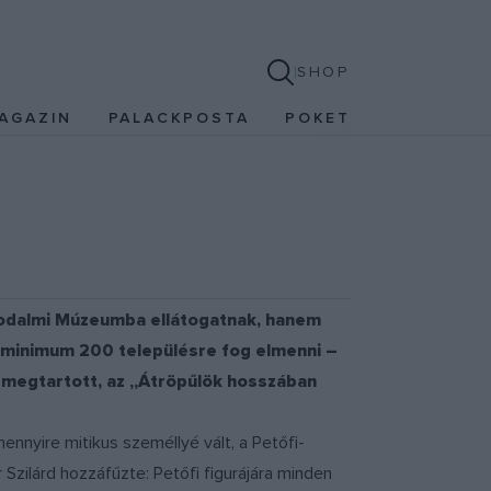
SHOP
AGAZIN
PALACKPOSTA
POKET
Irodalmi Múzeumba ellátogatnak, hanem
en minimum 200 településre fog elmenni –
 megtartott, az „Átröpűlök hosszában
mennyire mitikus személlyé vált, a Petőfi-
Szilárd hozzáfűzte: Petőfi figurájára minden