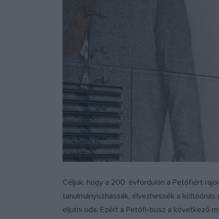
Céljuk, hogy a 200. évfordulón a Petőfiért raj
tanulmányozhassák, élvezhessék a költőóriás g
eljutni oda. Ezért a Petőfi-busz a következő 