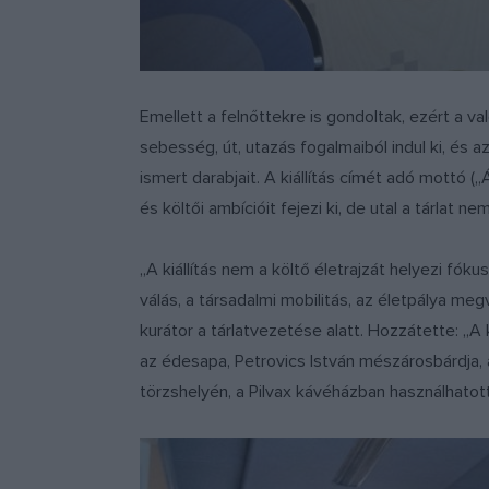
Emellett a felnőttekre is gondoltak, ezért a val
sebesség, út, utazás fogalmaiból indul ki, és
ismert darabjait. A kiállítás címét adó mottó
és költői ambícióit fejezi ki, de utal a tárlat ne
„A kiállítás nem a költő életrajzát helyezi fók
válás, a társadalmi mobilitás, az életpálya me
kurátor a tárlatvezetése alatt. Hozzátette: „A k
az édesapa, Petrovics István mészárosbárdja,
törzshelyén, a Pilvax kávéházban használhatott