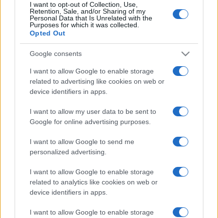
szomorú feladat várt, hogy azonosítsa a nyaki ütőér-
I want to opt-out of Collection, Use,
Retention, Sale, and/or Sharing of my
találatot kapott Tóth Sándor holttestét.
Personal Data that Is Unrelated with the
Purposes for which it was collected.
Opted Out
A vásárhelyi gépkocsivezető teherautóját az aradi Maros-
Google consents
híd felhajtójánál találták meg három golyónyommal –
ezekből az egyik volt a szélvédőn áthatolt halálos lövés –,
I want to allow Google to enable storage
related to advertising like cookies on web or
de érintetlen rakománnyal. A járművet még aznap
device identifiers in apps.
hazahozták Vásárhelyre, mementóként kiállítva a Kossuth
téren, majd 1990. január 3-án ezen szállították Tóth Sándor
I want to allow my user data to be sent to
Google for online advertising purposes.
koporsóját ravatalától sírjáig. Tóth Sándor emlékezete
testvérvárossá kapcsolta Aradot és Hódmezővásárhelyt.
I want to allow Google to send me
personalized advertising.
A Vincze Gyula teherfuvarozó-vállalkozó által felújított és
I want to allow Google to enable storage
felajánlott Avia teherautó a kommunista diktatúra évtizedeit
related to analytics like cookies on web or
bemutató kiállítóhely Lehel utcai udvarára került, ahol már
device identifiers in apps.
korábban kihelyezett molinókkal szabadtéri emlékhely
I want to allow Google to enable storage