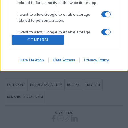
létesült. A romániai forradalom egyetlen magyarországi
related to functionality of the website or app.
áldozatának emlékét a nevét viselő utca, valamint a Zrínyi
I want to allow Google to enable storage
utcai parókiaudvaron álló kopjafa mellett immár az
related to personalization.
Emlékpontban kiállított teherkocsija is őrzi
I want to allow Google to enable storage
Hódmezővásárhelyen.
related to security, including authentication
CONFIRM
functionality and fraud prevention, and other
Nyitókép forrása: az Emlékpont Facebook-oldala
user protection.
Data Deletion
Data Access
Privacy Policy
EMLÉKPONT
HÓDMEZŐVÁSÁRHELY
KULTPOL
PROGRAM
ROMÁNIAI FORRADALOM
MEGOSZTÁS