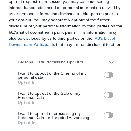
szervezett gyűlésen több ezren vettek részt a Kossuth
opt-out request is processed you may continue seeing
interest-based ads based on personal information utilized by
téren, ahol – a szemtanúk elmondása szerint – a dobozban
us or personal information disclosed to third parties prior to
összegyűjtött pénzből azonnal élelmiszert vásároltak az
your opt-out. You may separately opt-out of the further
akkori Pesti Csemege főtéri üzletében és azt azonnal el
disclosure of your personal information by third parties on the
IAB’s list of downstream participants. This information may
kívánták juttatni Temesvárra.
also be disclosed by us to third parties on the
IAB’s List of
Downstream Participants
that may further disclose it to other
Az ott jelenlévő gépkocsivezetők közül Tóth Sándorra esett
third parties.
a választás, hogy teherautójával a segélyszállítmányt – és a
Please note that this website/app uses one or more Google
Personal Data Processing Opt Outs
bánáti várost testvérvárossá fogadó nyilatkozatot Ágoston
services and may gather and store information including but
not limited to your visit or usage behaviour. You may click to
I want to opt-out of the Sharing of my
Lajossal együtt – Romániába vigye. Aradot elhagyva
personal data.
grant or deny consent to Google and its third-party tags to
azonban visszafordították őket, és a helyi kórházhoz kellett
Opted In
use your data for below specified purposes in below Google
volna beállniuk. Míg Ágoston gyalog indult el, addig Tóth
consent section.
I want to opt-out of the Sale of my
Personal Data.
Sándor a város felé kanyarodott. A fegyveres harcok
Opted In
sebesültjeit és áldozatait folyamatosan szállították be az
I want to opt-out of processing my
aradi kórházba - mondta el az Emlékpontnak egy
Personal Data for Targeted Advertising.
Opted In
interjújában Ágoston Lajos (1945-2019), akire hajnalban az a