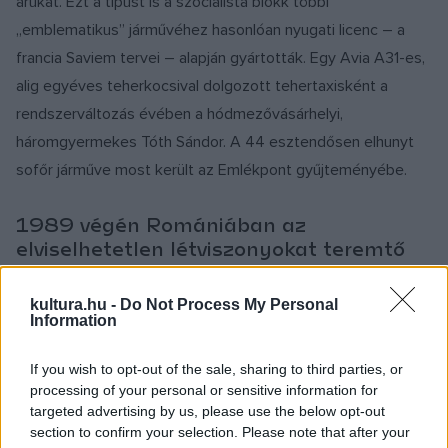
árukat. Ezt a típust is a szocialista blokk többi
„emblematikus” járművéhez hasonlóan nyugati licenc – a
francia Saviem tervei – alapján gyártották. Egy Avia A31-es,
alig egyéves teherkocsival dolgozott tehertaxisként a
rendszerváltozás évében a hódmezővásárhelyi,
háromgyermekes Tóth Sándor. A 44 esztendősen elhunyt
sofőr járműve most került az Emlékpont gyűjteményébe.
1989 végén Romániában az
elviselhetetlen létviszonyokat teremtő
Ceauşescu-diktatúra ellen kitört
forradalom hírére Magyarország-szerte,
kultura.hu -
Do Not Process My Personal
így Hódmezővásárhelyen is szolidaritási
Information
tüntetést és gyűjtést szerveztek a
temesváriak megsegítésére.
If you wish to opt-out of the sale, sharing to third parties, or
processing of your personal or sensitive information for
targeted advertising by us, please use the below opt-out
A december 22-i, a Magyar Demokrata Fórum által
section to confirm your selection. Please note that after your