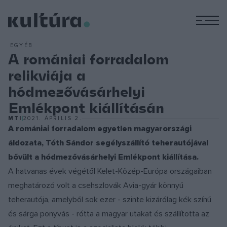
M
EGYÉB
A romániai forradalom
relikviája a
hódmezővásárhelyi
Emlékpont kiállításán
MTI
2021. ÁPRILIS 2.
A romániai forradalom egyetlen magyarországi
áldozata, Tóth Sándor segélyszállító teherautójával
bővült a hódmezővásárhelyi Emlékpont kiállítása.
A hatvanas évek végétől Kelet-Közép-Európa országaiban
meghatározó volt a csehszlovák Avia-gyár könnyű
teherautója, amelyből sok ezer - szinte kizárólag kék színű
és sárga ponyvás - rótta a magyar utakat és szállította az