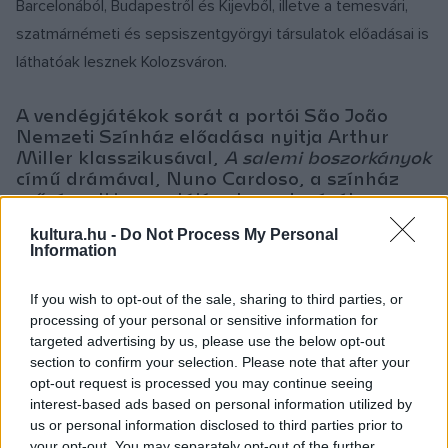
Barcelonából, Budapestről és Kijevből, illetve a temesvári,
szatmárnémeti és sepsiszentgyörgyi társulatok előadásai is
láthatóak lesznek Kolozsváron.
A vendégjátékok sorát a portói São João
Nemzeti Színház előadása nyitja Arthur
Miller klasszikusával,
A salemi boszorkányok
című drámával, Nuno Cardoso, a színház
művészeti igazgatójának rendezésében.
kultura.hu -
Do Not Process My Personal
A portugál nyelvű produkció két alkalommal, április 22-én és
Information
23-án este látható a kolozsvári színház nagyszínpadán
If you wish to opt-out of the sale, sharing to third parties, or
magyar, román és angol nyelvű feliratozással.
processing of your personal or sensitive information for
targeted advertising by us, please use the below opt-out
A portói társulat így ajánlja előadását: „»
A salemi
section to confirm your selection. Please note that after your
opt-out request is processed you may continue seeing
boszorkányok
egy elkeseredett próbálkozás volt« – írja
interest-based ads based on personal information utilized by
Arthur Miller drámaíró a történelmi tényeken alapuló darab
us or personal information disclosed to third parties prior to
keletkezéséről. Az amerikai kisváros, Salem a férfiakat és
your opt-out. You may separately opt-out of the further