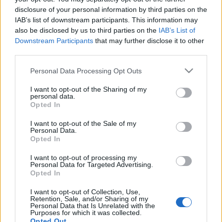
disclosure of your personal information by third parties on the
nőket egyaránt érintő boszorkányüldözés, illetve
IAB’s list of downstream participants. This information may
boszorkányperek helyszíne 1692-ben. Tetőfokára hágnak a
also be disclosed by us to third parties on the
IAB’s List of
híresztelések és hazugságok, és úgy tűnik, nincs menekvés
Downstream Participants
that may further disclose it to other
third parties.
a bosszúvágy szította rágalmak elől. Az 1953-ban
bemutatott
A salemi boszorkányok
at a szerző allegóriának
Please note that this website/app uses one or more Google
Personal Data Processing Opt Outs
services and may gather and store information including but
szánta az Amerika szívét elemésztő mccarthyzmus
not limited to your visit or usage behaviour. You may click to
I want to opt-out of the Sharing of my
sötétségére. Miller is áldozatul esett ennek az
personal data.
grant or deny consent to Google and its third-party tags to
Opted In
antikommunista láznak. Epicentrumából – a paranoia, az
use your data for below specified purposes in below Google
consent section.
emberáldozatot követelő közfelháborodás ősi bűvöletéből
I want to opt-out of the Sale of my
Personal Data.
– számos visszhang mindmáig velünk maradt. Ezzel a
Opted In
darabbal folytatja Nuno Cardoso a közösségi élet alapjait
I want to opt-out of processing my
Personal Data for Targeted Advertising.
feltáró vizsgálódásait, az ember mint társadalmi lény
Opted In
vakságának tanulmányozását. Ismét Miller írja: »Az igazság
I want to opt-out of Collection, Use,
keresésével kapcsolatos aggályok mögött a darabban
Retention, Sale, and/or Sharing of my
Personal Data that Is Unrelated with the
felsejlik a tiltott szexualitás, a természetfölöttitől való
Purposes for which it was collected.
félelem és a politikai manipuláció halálos keveréke«”.
Opted Out