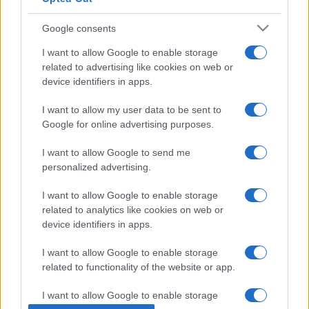
Google consents
Az előadásban Ana Brandão, Carolina Amaral, Joana
I want to allow Google to enable storage
Carvalho, Jorge Mota, Lisa Reis, Mário Santos, Nuno Nunes,
related to advertising like cookies on web or
Paulo Freixinho, Patrícia Queirós, Pedro Frias, Sérgio Sá
device identifiers in apps.
Cunha színészek játszanak, díszlettervezője F. Ribeiro,
I want to allow my user data to be sent to
fénytervezője Nuno Meira, zeneszeszerzője és
Google for online advertising purposes.
hangtervezője João Oliveira, míg a videókat Luís Porto, a
mozgást Roldy Harrys jegyzi.
I want to allow Google to send me
personalized advertising.
Nuno Cardoso rendező neve nem ismeretlen a kolozsvári
I want to allow Google to enable storage
related to analytics like cookies on web or
közönségnek: 2019-ben, az Európai Színházi Unió 18.
device identifiers in apps.
Fesztiválján az ő rendezésében láthatták a
Danton halála
című előadást.
I want to allow Google to enable storage
related to functionality of the website or app.
I want to allow Google to enable storage