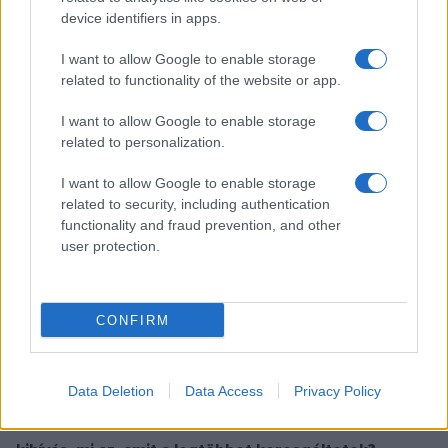
Bea jól állta a sarat. Izgalmasan van megszerkesztve a
device identifiers in apps.
darab, folyamatos ugrálással az időben,
visszaemlékezésekkel, szürreális síkokkal, de az alapot két
I want to allow Google to enable storage
related to functionality of the website or app.
szerelmes ember levelezései adják, amiket
sallangmentesen, őszintén előadni színészi kihívás.
I want to allow Google to enable storage
related to personalization.
Bach Zsófia:
Nagyon jól megszerkesztett, kiváló szöveg
I want to allow Google to enable storage
volt. A nyelvezet persze 19. századi, ami okozhatott volna
related to security, including authentication
kifejezésbeli gátakat, de nem okozott. Egyrészt a
functionality and fraud prevention, and other
user protection.
szakmaiság dramaturgiai szempontból már az első
olvasópróbán átérződött a szövegen, másrészt mindig
lehettek kérdéseim. Ilyenkor egy színésznek azért nem
CONFIRM
annyira nehéz.
Data Deletion
Data Access
Privacy Policy
A próbafolyamatban mi ment a legkönnyebben, mire
volt azonnal megoldásotok, és mi volt a legnagyobb