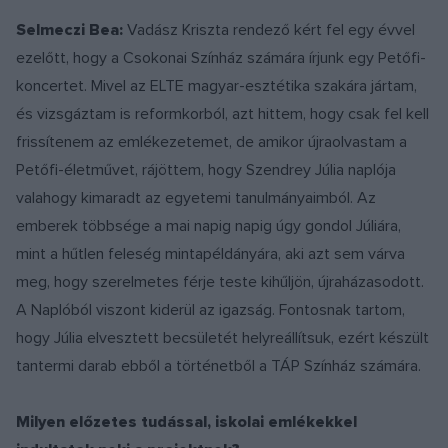
Selmeczi Bea:
Vadász Kriszta rendező kért fel egy évvel
ezelőtt, hogy a Csokonai Színház számára írjunk egy Petőfi-
koncertet. Mivel az ELTE magyar-esztétika szakára jártam,
és vizsgáztam is reformkorból, azt hittem, hogy csak fel kell
frissítenem az emlékezetemet, de amikor újraolvastam a
Petőfi-életművet, rájöttem, hogy Szendrey Júlia naplója
valahogy kimaradt az egyetemi tanulmányaimból. Az
emberek többsége a mai napig napig úgy gondol Júliára,
mint a hűtlen feleség mintapéldányára, aki azt sem várva
meg, hogy szerelmetes férje teste kihűljön, újraházasodott.
A Naplóból viszont kiderül az igazság. Fontosnak tartom,
hogy Júlia elvesztett becsületét helyreállítsuk, ezért készült
tantermi darab ebből a történetből a TÁP Színház számára.
Milyen előzetes tudással, iskolai emlékekkel