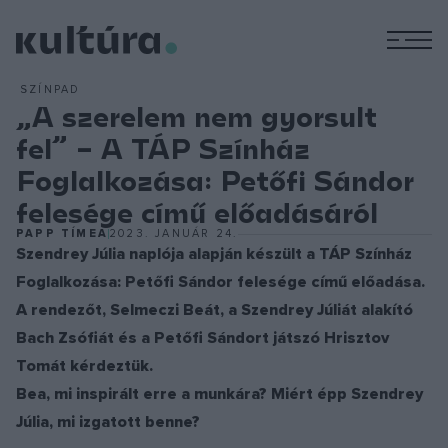
M
SZÍNPAD
„A szerelem nem gyorsult
fel” – A TÁP Színház
Foglalkozása: Petőfi Sándor
felesége című előadásáról
PAPP TÍMEA
2023. JANUÁR 24.
Szendrey Júlia naplója alapján készült a TÁP Színház
Foglalkozása: Petőfi Sándor felesége című előadása.
A rendezőt, Selmeczi Beát, a Szendrey Júliát alakító
Bach Zsófiát és a Petőfi Sándort játszó Hrisztov
Tomát kérdeztük.
Bea, mi inspirált erre a munkára? Miért épp Szendrey
Júlia, mi izgatott benne?