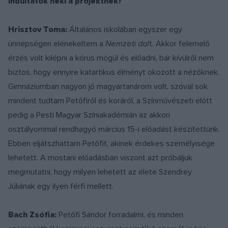
indultatok neki a projektnek?
Hrisztov Toma:
Általános iskolában egyszer egy
ünnepségen elénekeltem a
Nemzeti dal
t. Akkor felemelő
érzés volt kilépni a kórus mögül és előadni, bár kívülről nem
biztos, hogy ennyire katartikus élményt okozott a nézőknek.
Gimnáziumban nagyon jó magyartanárom volt, szóval sok
mindent tudtam Petőfiről és koráról, a Színművészeti előtt
pedig a Pesti Magyar Színiakadémián az akkori
osztályommal rendhagyó március 15-i előadást készítettünk.
Ebben eljátszhattam Petőfit, akinek érdekes személyisége
lehetett. A mostani előadásban viszont azt próbáljuk
megmutatni, hogy milyen lehetett az élete Szendrey
Júliának egy ilyen férfi mellett.
Bach Zsófia:
Petőfi Sándor forradalmi, és minden