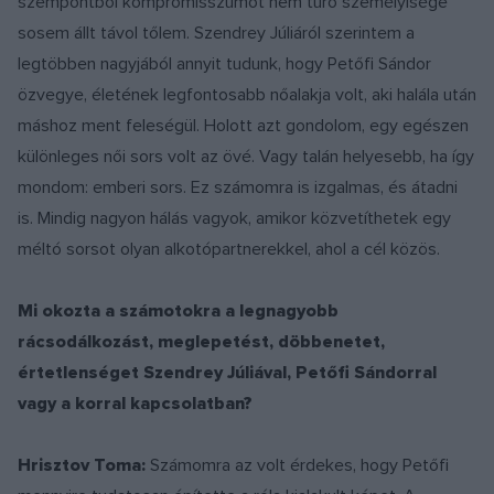
szempontból kompromisszumot nem tűrő személyisége
sosem állt távol tőlem. Szendrey Júliáról szerintem a
legtöbben nagyjából annyit tudunk, hogy Petőfi Sándor
özvegye, életének legfontosabb nőalakja volt, aki halála után
máshoz ment feleségül. Holott azt gondolom, egy egészen
különleges női sors volt az övé. Vagy talán helyesebb, ha így
mondom: emberi sors. Ez számomra is izgalmas, és átadni
is. Mindig nagyon hálás vagyok, amikor közvetíthetek egy
méltó sorsot olyan alkotópartnerekkel, ahol a cél közös.
Mi okozta a számotokra a legnagyobb
rácsodálkozást, meglepetést, döbbenetet,
értetlenséget Szendrey Júliával, Petőfi Sándorral
vagy a korral kapcsolatban?
Hrisztov Toma:
Számomra az volt érdekes, hogy Petőfi