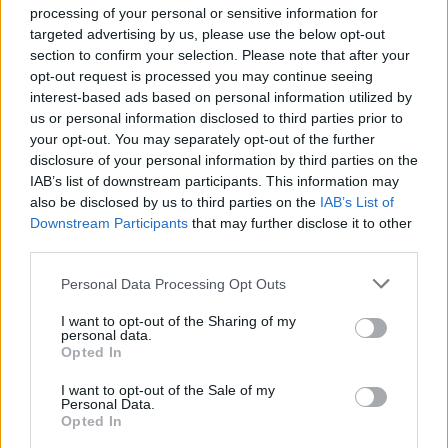
Selmeczi Bea:
Amikor Szendrey Júlia naplóját olvastam, és
processing of your personal or sensitive information for
megszületett az előadás ötlete, nem volt kérdés, hogy újra
targeted advertising by us, please use the below opt-out
section to confirm your selection. Please note that after your
együtt alkossunk. Azonban Júliáról nem lehet Petőfit
opt-out request is processed you may continue seeing
megkerülve előadást csinálni, ezért adta magát a
interest-based ads based on personal information utilized by
kétszereplős forma. A darab meglévő dokumentumokból
us or personal information disclosed to third parties prior to
your opt-out. You may separately opt-out of the further
indul ki, de mégis azt mondanám, hogy fikciós, mert ugrál az
disclosure of your personal information by third parties on the
időben. Toma később kapcsolódott be a folyamatba.
IAB’s list of downstream participants. This information may
also be disclosed by us to third parties on the
IAB’s List of
Downstream Participants
that may further disclose it to other
Bach Zsófia:
Tomával a Vidám Színpadon játszunk együtt
third parties.
két előadásban is, már a próbafolyamat alatt
Please note that this website/app uses one or more Google
megfogalmazódott bennem, hogy én ilyen összhangban
Personal Data Processing Opt Outs
services and may gather and store information including but
szeretek egy partnerrel dolgozni. Szerencsére Bea és Fruzsi
not limited to your visit or usage behaviour. You may click to
I want to opt-out of the Sharing of my
personal data.
nem ellenezték egy pillanatra sem, hogy ő legyen Petőfi
grant or deny consent to Google and its third-party tags to
Opted In
use your data for below specified purposes in below Google
Sándor.
consent section.
I want to opt-out of the Sale of my
Personal Data.
Bea, rendezőként írtad a darabot, írás közben már
Opted In