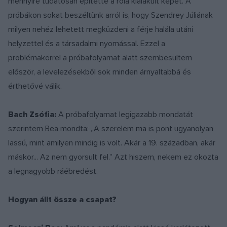
mennyire tudatosan építette a róla kialakult képet. A
próbákon sokat beszéltünk arról is, hogy Szendrey Júliának
milyen nehéz lehetett megküzdeni a férje halála utáni
helyzettel és a társadalmi nyomással. Ezzel a
problémakörrel a próbafolyamat alatt szembesültem
először, a levelezésekből sok minden árnyaltabbá és
érthetővé válik.
Bach Zsófia:
A próbafolyamat legigazabb mondatát
szerintem Bea mondta: „A szerelem ma is pont ugyanolyan
lassú, mint amilyen mindig is volt. Akár a 19. században, akár
máskor... Az nem gyorsult fel.” Azt hiszem, nekem ez okozta
a legnagyobb ráébredést.
Hogyan állt össze a csapat?