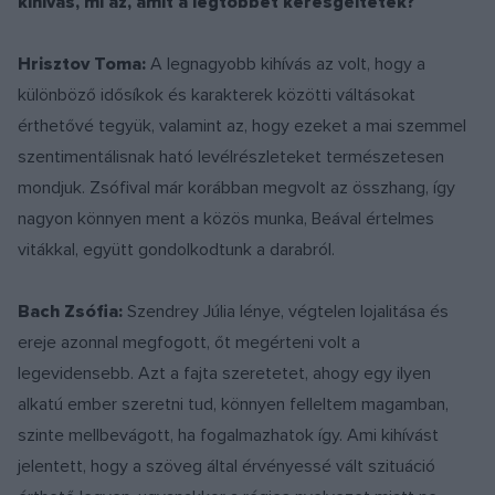
kihívás, mi az, amit a legtöbbet keresgéltetek?
Hrisztov Toma:
A legnagyobb kihívás az volt, hogy a
különböző idősíkok és karakterek közötti váltásokat
érthetővé tegyük, valamint az, hogy ezeket a mai szemmel
szentimentálisnak ható levélrészleteket természetesen
mondjuk. Zsófival már korábban megvolt az összhang, így
nagyon könnyen ment a közös munka, Beával értelmes
vitákkal, együtt gondolkodtunk a darabról.
Bach Zsófia:
Szendrey Júlia lénye, végtelen lojalitása és
ereje azonnal megfogott, őt megérteni volt a
legevidensebb. Azt a fajta szeretetet, ahogy egy ilyen
alkatú ember szeretni tud, könnyen felleltem magamban,
szinte mellbevágott, ha fogalmazhatok így. Ami kihívást
jelentett, hogy a szöveg által érvényessé vált szituáció