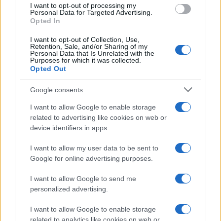
rendezve is a jeleneteket, belekalkulálva a színpadi
I want to opt-out of processing my
Personal Data for Targeted Advertising.
megoldási lehetőségeket is, vagy a rendezőagy
Opted In
kikapcsol ilyenkor?
I want to opt-out of Collection, Use,
Retention, Sale, and/or Sharing of my
Personal Data that Is Unrelated with the
Selmeczi Bea:
Még sohasem rendeztem korábban –
Purposes for which it was collected.
Opted Out
pontosabban csak egy felolvasószínházat –, ezért nincs
rendezőagyam, szidtam is az írót, mint a bokrot, aki ennyire
Google consents
megszívatott, hogy filmes jelenetváltásokat és ugrásokat
I want to allow Google to enable storage
írt, amikkel aztán nekem kezdenem kéne valamit.
related to advertising like cookies on web or
device identifiers in apps.
Számotokra milyen volt az első találkozás a
I want to allow my user data to be sent to
szöveggel?
Google for online advertising purposes.
I want to allow Google to send me
Hrisztov Toma:
Először sok kérdésem volt. Én olyan típus
personalized advertising.
vagyok, hogy ha valamit nem értek teljesen, akkor arról
addig kérdezek, amíg minden világos nem lesz. Szerencsére
I want to allow Google to enable storage
related to analytics like cookies on web or