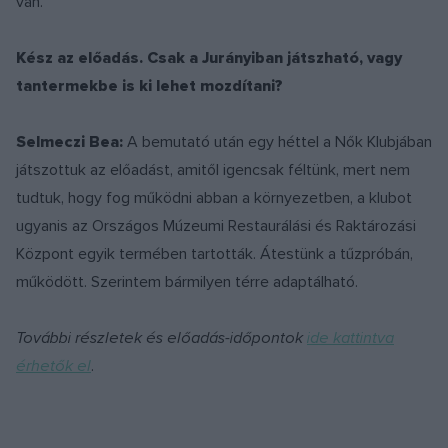
van.
Kész az előadás. Csak a Jurányiban játszható, vagy
tantermekbe is ki lehet mozdítani?
Selmeczi Bea:
A bemutató után egy héttel a Nők Klubjában
játszottuk az előadást, amitől igencsak féltünk, mert nem
tudtuk, hogy fog működni abban a környezetben, a klubot
ugyanis az Országos Múzeumi Restaurálási és Raktározási
Központ egyik termében tartották. Átestünk a tűzpróbán,
működött. Szerintem bármilyen térre adaptálható.
További részletek és előadás-időpontok
ide kattintva
érhetők el
.