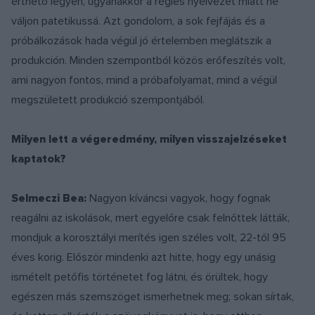
érthető legyen, ugyanakkor a régies nyelvezet miatt ne
váljon patetikussá. Azt gondolom, a sok fejfájás és a
próbálkozások hada végül jó értelemben meglátszik a
produkción. Minden szempontból közös erőfeszítés volt,
ami nagyon fontos, mind a próbafolyamat, mind a végül
megszületett produkció szempontjából.
Milyen lett a végeredmény, milyen visszajelzéseket
kaptatok?
Selmeczi Bea:
Nagyon kíváncsi vagyok, hogy fognak
reagálni az iskolások, mert egyelőre csak felnőttek látták,
mondjuk a korosztályi merítés igen széles volt, 22-től 95
éves korig. Először mindenki azt hitte, hogy egy unásig
ismételt petőfis történetet fog látni, és örültek, hogy
egészen más szemszöget ismerhetnek meg; sokan sírtak,