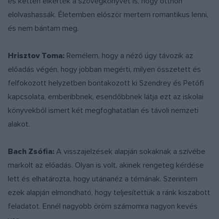
és ketten elkérték a szövegkönyvet is, hogy otthon
elolvashassák. Életemben először mertem romantikus lenni,
és nem bántam meg.
Hrisztov Toma:
Remélem, hogy a néző úgy távozik az
előadás végén, hogy jobban megérti, milyen összetett és
felfokozott helyzetben bontakozott ki Szendrey és Petőfi
kapcsolata, emberibbnek, esendőbbnek látja ezt az iskolai
könyvekből ismert két megfoghatatlan és távoli nemzeti
alakot.
Bach Zsófia:
A visszajelzések alapján sokaknak a szívébe
markolt az előadás. Olyan is volt, akinek rengeteg kérdése
lett és elhatározta, hogy utánanéz a témának. Szerintem
ezek alapján elmondható, hogy teljesítettük a ránk kiszabott
feladatot. Ennél nagyobb öröm számomra nagyon kevés