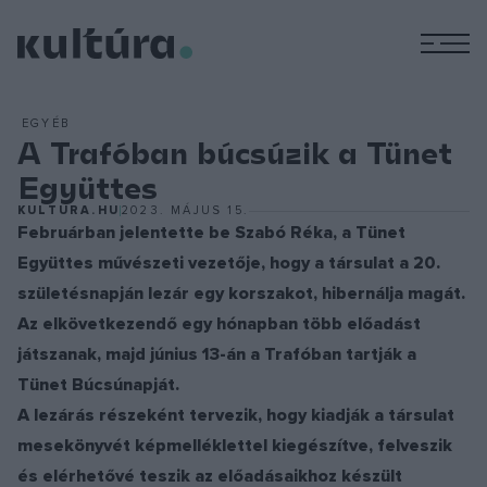
M
EGYÉB
A Trafóban búcsúzik a Tünet
Együttes
KULTURA.HU
2023. MÁJUS 15.
Februárban jelentette be Szabó Réka, a Tünet
Együttes művészeti vezetője, hogy a társulat a 20.
születésnapján lezár egy korszakot, hibernálja magát.
Az elkövetkezendő egy hónapban több előadást
játszanak, majd június 13-án a Trafóban tartják a
Tünet Búcsúnapját.
A lezárás részeként tervezik, hogy kiadják a társulat
mesekönyvét képmelléklettel kiegészítve, felveszik
és elérhetővé teszik az előadásaikhoz készült