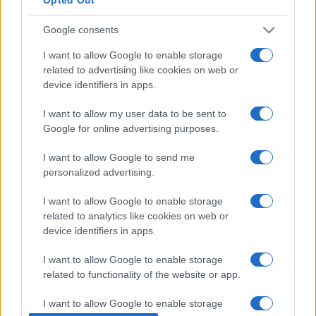
érzelmek közös tapasztalataira. Az előadások stílusa
Google consents
szokatlan lehet a hagyományos színházi előadásokhoz
képest, de nagyon hatékony az érzelmek és az üzenet
I want to allow Google to enable storage
related to advertising like cookies on web or
átadásában.”
device identifiers in apps.
„Ezzel az esttel szeretnénk köszönetet mondani
I want to allow my user data to be sent to
Google for online advertising purposes.
mindenkinek, aki alakítóként vagy szemlélőként része volt a
Tünet húszéves történetének. És hogy mi lesz a Tünet
I want to allow Google to send me
Búcsú után? Még a lezárás részeként kiadjuk a társulat
personalized advertising.
mesekönyvét képmelléklettel kiegészítve, felvesszük és
I want to allow Google to enable storage
elérhetővé tesszük a társulat előadásaihoz készült zenéket,
related to analytics like cookies on web or
dalokat, és egy jól kutatható online archívumot is szeretnénk
device identifiers in apps.
létrehozni. A hírlevelünkben folyamatosan hírt adunk majd
I want to allow Google to enable storage
magunkról, merre tartunk, hogyan alakul a sorsunk” – mondja
related to functionality of the website or app.
Szabó Réka.
I want to allow Google to enable storage