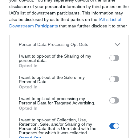
Priznic
-ágyban, a Tünet tagjai bábáskodásával újjá lehet
disclosure of your personal information by third parties on the
IAB’s list of downstream participants. This information may
születni, ki lehet próbálni a
Burok
-készítést és a
Szeánsz
-
also be disclosed by us to third parties on the
IAB’s List of
fakanál pörgetést. 20 órakor kezdetét veszi a
Downstream Participants
that may further disclose it to other
nagyteremben a sírva-nevetős szeánsz.
third parties.
Please note that this website/app uses one or more Google
Personal Data Processing Opt Outs
„Sok-sok valaha volt Tünetessel és
Valcz Péter
services and may gather and store information including but
not limited to your visit or usage behaviour. You may click to
I want to opt-out of the Sharing of my
„színházesztéta professzorral” próbájuk megfejteni, hogy mi
personal data.
grant or deny consent to Google and its third-party tags to
a Tünet Együttes titka. Jó volna végre definiálnunk
Opted In
use your data for below specified purposes in below Google
magunkat, mielőtt megszűnünk. És a végén... igen. Majd buli
consent section.
I want to opt-out of the Sale of my
Personal Data.
hajnalig, Varga Vince adja a talpalávalót” – mondja Szabó
Opted In
Réka, a társulat művészeti vezetője.
I want to opt-out of processing my
Personal Data for Targeted Advertising.
Opted In
A Mesterséges Intelligencia ezt írja a Tünet Együttesről: „A
Tünet Együttes előadásai általában erős érzelmi hatással
I want to opt-out of Collection, Use,
Retention, Sale, and/or Sharing of my
bírnak, és céljuk, hogy felhívják a figyelmet a társadalmi
Personal Data that Is Unrelated with the
Purposes for which it was collected.
problémákra, és rámutassanak az emberi szenvedés és az
Opted Out