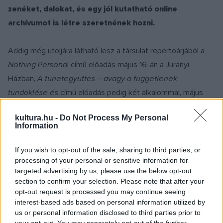
zenéket, dalokat, és egy jól kutatható online
archívumot is létre szeretnének hozni.
Addig még utoljára látható lesz a társulat repertoárjából a
Nothing Persona
l című előadás május 16-án a Jurányi
Házban,
A tünetegyüttes – avagy a függetlenek
tündöklése és
című előadás pedig két alkalommal, május
25-én és június 9-én az Örkény Stúdióban. A már többször
kultura.hu -
Do Not Process My Personal
visszatapsolt
Burok
utolsó előadása a MU Színházban lesz
Information
június 7-én.
A létezés eufóriája
című dokumentumfilmet is
újra műsorára tűzi a Toldi Mozi, június 1-én
If you wish to opt-out of the sale, sharing to third parties, or
processing of your personal or sensitive information for
közönségtalálkozóval egybekötve.
targeted advertising by us, please use the below opt-out
section to confirm your selection. Please note that after your
A Tünet Búcsúnapján, június 13-án 18 órától bebarangolható a
opt-out request is processed you may continue seeing
interest-based ads based on personal information utilized by
Tünet múltja a Trafó tereiben – fotó-rulett, filmvetítések,
us or personal information disclosed to third parties prior to
tárgyinstallációk várják a látogatókat, lehet szelfizni a
your opt-out. You may separately opt-out of the further