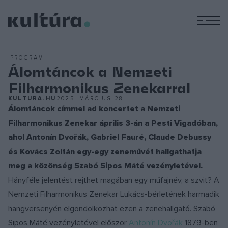
M
PROGRAM
Álomtáncok a Nemzeti
Filharmonikus Zenekarral
KULTURA.HU
2025. MÁRCIUS 28.
Álomtáncok címmel ad koncertet a Nemzeti
Filharmonikus Zenekar április 3-án a Pesti Vigadóban,
ahol Antonín Dvořák, Gabriel Fauré, Claude Debussy
és Kovács Zoltán egy-egy zeneművét hallgathatja
meg a közönség Szabó Sipos Máté vezényletével.
Hányféle jelentést rejthet magában egy műfajnév, a szvit? A
Nemzeti Filharmonikus Zenekar Lukács-bérletének harmadik
hangversenyén elgondolkozhat ezen a zenehallgató. Szabó
Sipos Máté vezényletével először
Antonín Dvořák
1879-ben