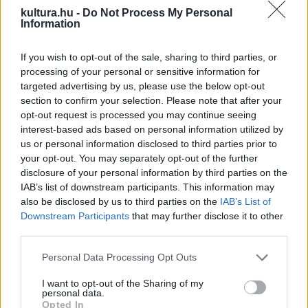
kompozíciót a szerző Varga Gábor klarinétművész
kultura.hu -
Do Not Process My Personal
Information
felkérésére írta, aki az elmúlt két évtizedben – a hazai
előadások mellett – a világ számos országában adta elő
If you wish to opt-out of the sale, sharing to third parties, or
nagy sikerrel a művet.
processing of your personal or sensitive information for
targeted advertising by us, please use the below opt-out
section to confirm your selection. Please note that after your
opt-out request is processed you may continue seeing
interest-based ads based on personal information utilized by
Álomtáncok – A Nemzeti Filharmonikus
us or personal information disclosed to third parties prior to
your opt-out. You may separately opt-out of the further
Zenekar koncertje – április 3. 19.30, Pesti
disclosure of your personal information by third parties on the
Vigadó. Részletek és jegyvásárlás
itt
.
IAB’s list of downstream participants. This information may
also be disclosed by us to third parties on the
IAB’s List of
Downstream Participants
that may further disclose it to other
third parties.
Please note that this website/app uses one or more Google
Personal Data Processing Opt Outs
services and may gather and store information including but
not limited to your visit or usage behaviour. You may click to
I want to opt-out of the Sharing of my
personal data.
ANTONIN DVORAK
CLAUDE DEBUSSY
GABRIEL FAURÉ
grant or deny consent to Google and its third-party tags to
Opted In