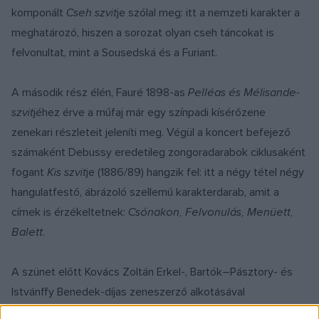
komponált
Cseh szvit
je szólal meg: itt a nemzeti karakter a
meghatározó, hiszen a sorozat olyan cseh táncokat is
felvonultat, mint a Sousedská és a Furiant.
A második rész élén, Fauré 1898-as
Pelléas és Mélisande-
szvit
jéhez érve a műfaj már egy színpadi kísérőzene
zenekari részleteit jeleníti meg. Végül a koncert befejező
számaként Debussy eredetileg zongoradarabok ciklusaként
fogant
Kis szvit
je (1886/89) hangzik fel: itt a négy tétel négy
hangulatfestő, ábrázoló szellemű karakterdarab, amit a
címek is érzékeltetnek:
Csónakon, Felvonulás, Menüett,
Balett.
A szünet előtt Kovács Zoltán Erkel-, Bartók–Pásztory- és
Istvánffy Benedek-díjas zeneszerző alkotásával
ismerkedhet meg a közönség. Az
Álomtáncok
című