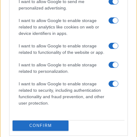
nimfa, Thaleia és ikergyermekeinek történetén keresztül a
I want to allow Google to send me
personalized advertising.
női termékenység elemi minőségeit igyekszik megragadni.
Mason zenéje a fuvolarepertoár hagyományainak tágítására
I want to allow Google to enable storage
törekszik, teret adva egy, a történelem során sokszor
related to analytics like cookies on web or
device identifiers in apps.
háttérbe szorított női alak kifejezőerejének.
I want to allow Google to enable storage
related to functionality of the website or app.
PROGRAM
Faust ismét eladja a lelkét az Operában
I want to allow Google to enable storage
related to personalization.
Kilenc év után ismét műsorára tűzi a Magyar Állami
Operaház Charles Gounod Faust című operáját. Az előadást
I want to allow Google to enable storage
március 29-e és április 12-e között kilenc alkalommal láthatja
related to security, including authentication
functionality and fraud prevention, and other
az Operaház közönsége, Kovács János karmester
user protection.
vezényletével.
CONFIRM
PROGRAM
A Fonóban indul az Országos