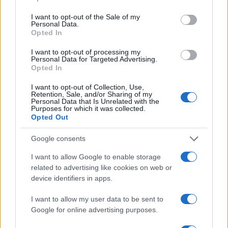
use your data for below specified purposes in below Google
HANGVERSENY
HÍREK
KONCERT
KOVÁCS ZOLTÁN
consent section.
I want to opt-out of the Sale of my
Personal Data.
NEMZETI FILHARMONIKUS ZENEKAR
PESTI VIGADÓ
PROGRAM
Opted In
I want to opt-out of processing my
SZABÓ SIPOS MÁTÉ
VARGA GÁBOR
Personal Data for Targeted Advertising.
Opted In
MEGOSZTÁS
I want to opt-out of Collection, Use,
Retention, Sale, and/or Sharing of my
Personal Data that Is Unrelated with the
Purposes for which it was collected.
Opted Out
EZ IS ÉRDEKELHETI
Google consents
I want to allow Google to enable storage
related to advertising like cookies on web or
PROGRAM
device identifiers in apps.
Ezt a fuvolaversenyt a mellőzött
nimfáknak ajánlják
I want to allow my user data to be sent to
Google for online advertising purposes.
Christian Mason nagyszabású, új fuvolaversenye a mitológiai