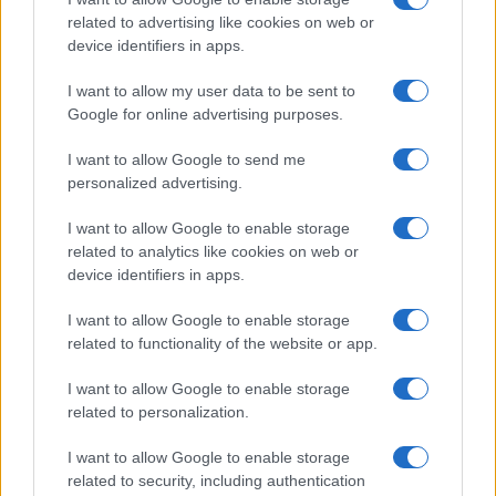
related to advertising like cookies on web or
A közösségi, vállalati tulajdon tiszteletének ilyen mértékű
device identifiers in apps.
hiánya ellenére a kolóniákra egyáltalán nem volt jellemző a
magántulajdon megsértése. A válaszadók 89%-a szerint a
I want to allow my user data to be sent to
Google for online advertising purposes.
kolóniák ebben a tekintetben egészen az 1980-as évekig
biztonságosak voltak, "nem lopott senki, esetleg a
I want to allow Google to send me
gyerekek gyümölcsöt vagy májusban orgonát".
personalized advertising.
I want to allow Google to enable storage
A munkahelyek megszűnésével ez megváltozott. A szinte
related to analytics like cookies on web or
teljes egészében munka nélkül maradt szakképzetlenek,
device identifiers in apps.
segédmunkások - a kolónialakók megfogalmazásában a
I want to allow Google to enable storage
"cigányok" - egyre inkább elkezdték dézsmálni a kolónia
related to functionality of the website or app.
magánterületeit is. Ma a helyzet az, hogy "ha a figyelmetlen
I want to allow Google to enable storage
ember elejt egy húszast, már koppanni se hallja, mert még
related to personalization.
reptében ellopja valaki", s ami nincs "lebetonozva vagy
odahegesztve, annak már lőttek" - tartja a többségi
I want to allow Google to enable storage
related to security, including authentication
vélemény.