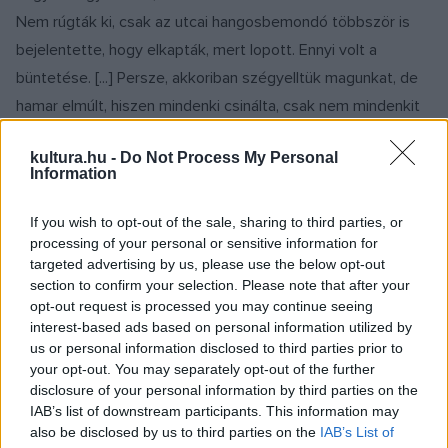
Nem rúgták ki, csak az utcai hangosbemondó többször is
bejelentette, hogy elkapták, mert lopott. Ennyi volt a
büntetése. [...] Persze, akkoriban szégyelltük magunkat, de
hamar elmúlt, hiszen mindenki csinálta, csak nem mindenkit
mondtak be. Nem néztek le emiatt." - mesélte például egy
kultura.hu -
Do Not Process My Personal
62 éves háztartásbeli.
Information
Elsősorban fizikai dolgozókkal foglalkoztak, s ezt a
If you wish to opt-out of the sale, sharing to third parties, or
processing of your personal or sensitive information for
munkások sérelmezték is. A munkaerőhiány időszakában a
targeted advertising by us, please use the below opt-out
vezetőknek nem állt érdekükben, hogy "piszkálják" a
section to confirm your selection. Please note that after your
dolgozókat, s egyszerűbb is volt, ha saját hatáskörükben
opt-out request is processed you may continue seeing
interest-based ads based on personal information utilized by
folytatják le a fegyelmiket. Ezt igazolja az a számadat is,
us or personal information disclosed to third parties prior to
amely szerint a társadalmi bíróságok esetszámának
your opt-out. You may separately opt-out of the further
csökkenésével párhuzamosan nőtt a fegyelmi felelősségre
disclosure of your personal information by third parties on the
IAB’s list of downstream participants. This information may
vonások száma.
also be disclosed by us to third parties on the
IAB’s List of