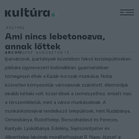
M
KULTPOL
Ami nincs lebetonozva,
annak lőttek
ARCHÍV
2007. AUGUSZTUS 13.
Iparvárosok, ipartelepek közelében fekvő kistelepüléseken,
jobbára úgynevezett kolóniákban, gyarmatokban
tömegesen éltek a Kádár-korszak munkásai. Noha
közvetlen környezetük városiasnak számított, életmódjuk
inkább kétlaki volt: közel élnek a természethez, emiatt más
a térszemléletük, mint a városi munkásoknak. A
munkáskolóniával rendelkező települések, mint Rudabánya,
Ormosbánya, Rudolftelep, Borsodnádasd és Pereces,
Kurityán, Lyukóbánya, Edelény, Sajószentpéter és
Alberttelep lakóinak morálfelfogását R. Nagy József, a