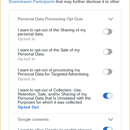
Downstream Participants
that may further disclose it to other
Iskolaépület a perecesi bányatelepen
third parties.
Közösségi- és magántulajdon
Please note that this website/app uses one or more Google
Personal Data Processing Opt Outs
services and may gather and store information including but
not limited to your visit or usage behaviour. You may click to
I want to opt-out of the Sharing of my
A "szerzés" számos esetben egy kapcsolatháló építését,
personal data.
grant or deny consent to Google and its third-party tags to
illetve a már meglévő megszilárdítását szolgálta. Az a tény,
Opted In
use your data for below specified purposes in below Google
hogy a javak lopottak voltak, csak emelte értéküket. A
consent section.
I want to opt-out of the Sale of my
Personal Data.
tárgyak értékéhez hozzáadódott a megszerzés nehézsége,
Opted In
kockázata is.
I want to opt-out of processing my
Personal Data for Targeted Advertising.
Opted In
"Ha van pincéje valakinek, és bővíteni szerette volna, csak
szólt a vájár ismerősének, az meg 'hozott' magával síneket,
I want to opt-out of Collection, Use,
Retention, Sale, and/or Sharing of my
ácsolt fából mennyezetet tartó oszlopot, és pár hét alatt
Personal Data that Is Unrelated with the
Purposes for which it was collected.
olyan pincét hoztak össze, hogy csak na! Az első ott
Opted Out
kiforrott borból persze jó sokat kapott is." - mesélte el egy
Google consents
idős bányász.
I want to allow Google to enable storage