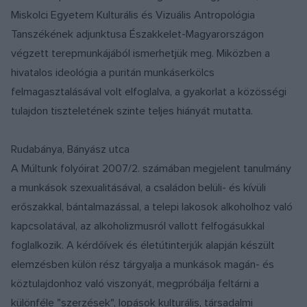
Miskolci Egyetem Kulturális és Vizuális Antropológia
Tanszékének adjunktusa Északkelet-Magyarországon
végzett terepmunkájából ismerhetjük meg. Miközben a
hivatalos ideológia a puritán munkáserkölcs
felmagasztalásával volt elfoglalva, a gyakorlat a közösségi
tulajdon tiszteletének szinte teljes hiányát mutatta.
Rudabánya, Bányász utca
A Múltunk folyóirat 2007/2. számában megjelent tanulmány
a munkások szexualitásával, a családon belüli- és kívüli
erőszakkal, bántalmazással, a telepi lakosok alkoholhoz való
kapcsolatával, az alkoholizmusról vallott felfogásukkal
foglalkozik. A kérdőívek és életútinterjúk alapján készült
elemzésben külön rész tárgyalja a munkások magán- és
köztulajdonhoz való viszonyát, megpróbálja feltárni a
különféle "szerzések", lopások kulturális, társadalmi