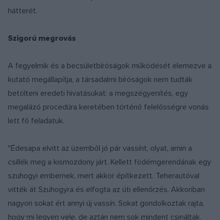
hátterét.
Szigorú megrovás
A fegyelmik és a becsületbíróságok működését elemezve a
kutató megállapítja, a társadalmi bíróságok nem tudták
betölteni eredeti hivatásukat: a megszégyenítés, egy
megalázó procedúra keretében történő felelősségre vonás
lett fő feladatuk.
"Édesapa elvitt az üzemből jó pár vassínt, olyat, amin a
csillék meg a kismozdony járt. Kellett födémgerendának egy
szuhogyi embernek, mert akkor építkezett. Teherautóval
vitték át Szuhogyra és elfogta az úti ellenőrzés. Akkoriban
nagyon sokat ért annyi új vassín. Sokat gondolkoztak rajta,
hogy mi legyen vele, de aztán nem sok mindent csináltak.