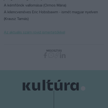
A kémfőnök vallomásai (Ormos Mária)
A kilencvenéves Eric Hobsbawm - ismét magyar nyelven
(Krausz Tamás)
Az aktuális szám rövid ismertetőkkel
MEGOSZTÁS