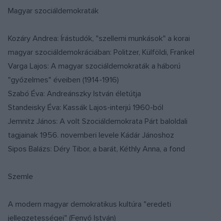
Magyar szociáldemokraták
Kozáry Andrea: Írástudók, "szellemi munkások" a korai
magyar szociáldemokráciában: Politzer, Külföldi, Frankel
Varga Lajos: A magyar szociáldemokraták a háború
"győzelmes" éveiben (1914-1916)
Szabó Éva: Andreánszky István életútja
Standeisky Éva: Kassák Lajos-interjú 1960-ból
Jemnitz János: A volt Szociáldemokrata Párt baloldali
tagjainak 1956. novemberi levele Kádár Jánoshoz
Sipos Balázs: Déry Tibor, a barát, Kéthly Anna, a fond
Szemle
A modern magyar demokratikus kultúra "eredeti
jellegzetességei" (Fenyő István)