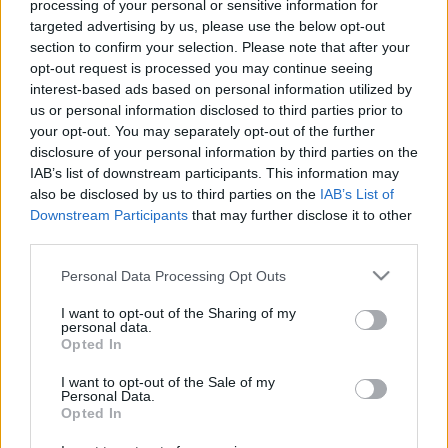
processing of your personal or sensitive information for
targeted advertising by us, please use the below opt-out
section to confirm your selection. Please note that after your
opt-out request is processed you may continue seeing
interest-based ads based on personal information utilized by
us or personal information disclosed to third parties prior to
your opt-out. You may separately opt-out of the further
disclosure of your personal information by third parties on the
IAB’s list of downstream participants. This information may
also be disclosed by us to third parties on the
IAB’s List of
Downstream Participants
that may further disclose it to other
third parties.
Please note that this website/app uses one or more Google
Personal Data Processing Opt Outs
services and may gather and store information including but
not limited to your visit or usage behaviour. You may click to
I want to opt-out of the Sharing of my
A magyar nyelv hete rendezvénysorozat
personal data.
grant or deny consent to Google and its third-party tags to
nyitóünnepsége a felvidéki Somorján
Opted In
use your data for below specified purposes in below Google
lesz a Csemadok közreműködésével
consent section.
I want to opt-out of the Sale of my
április 19-én.
Personal Data.
Opted In