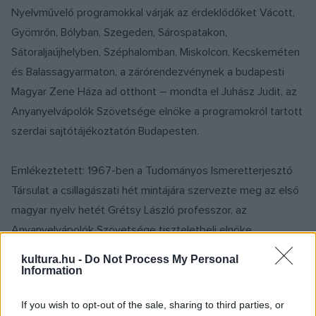
Nyelvművelő programokkal várják az érdeklődőket Vácott,
Gyömrőn, Bólyban, Szegeden, Sárospatakon,
Sátoraljaújhelyben, Széphalomban, Miskolcon, Kecskeméten
és Balassagyarmaton, a zárórendezvénynek a budapesti
Magyar Zene Háza ad otthont – mondta el Juhász Judit, az
Anyanyelvápolók Szövetsége elnöke a programokról tartott
szerdai sajtótájékoztatón Budapesten.
Emlékeztetett: 1967-ben a Tudományos Ismeretterjesztő
Társulat a csillagászati hét mintájára szervezte meg az első
magyar nyelv hetét Grétsy László professzor, az
Anyanyelvápolók Szövetsége tiszteletbeli elnöke
kezdeményezésére.
kultura.hu -
Do Not Process My Personal
Information
If you wish to opt-out of the sale, sharing to third parties, or