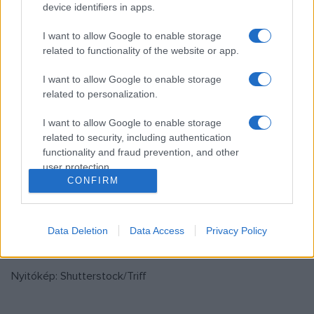
nagyjaink anyanyelvről vallott legszebb sorait mások mellett
device identifiers in apps.
Kubik Anna, Hűvösvölgyi Ildikó, Blaskó Péter, Császár
I want to allow Google to enable storage
Angela, Schnell Ádám, Kisfaludy Zsófia, Szilasi Alex és Erdős
related to functionality of the website or app.
Róbert tolmácsolásában hallhatja a közönség, Molnár
Adrienne szerkesztésében.
I want to allow Google to enable storage
related to personalization.
Az április 25-i zárórendezvényen fellép Császár Angela
I want to allow Google to enable storage
színművész és Kovács Csilla operaénekes, köszöntőt mond
related to security, including authentication
functionality and fraud prevention, and other
Gulyás Gergely Miniszterelnökséget vezető miniszter és
user protection.
Batta András, a Magyar Zene Háza igazgatója. A nyitó- és
CONFIRM
záróeseményt az Anyanyelvápolók Szövetsége Facebook-
oldalán élőben közvetítik. A rendezvénysorozat fővédnöke
Data Deletion
Data Access
Privacy Policy
Áder János köztársasági elnök.
Nyitókép: Shutterstock/Triff