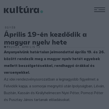
M
EGYÉB
Április 19-én kezdődik a
magyar nyelv hete
MTI
2022. ÁPRILIS 13.
Anyanyelvünk határtalan jelmondattal április 19. és 26.
között rendezik meg a magyar nyelv hetét egyebek
mellett beszélgetésekkel, rendhagyó órákkal és
versenyekkel.
Az idei rendezvénysorozatban a legnagyobb figyelmet a
Felvidék kapja, a somorjai megnyitó után Ipolyságban, Léván,
Buzitán, Kassán és Királyhelmecen Nyiri Péter, Pomozi Péter
és Pusztay János tartanak előadásokat.