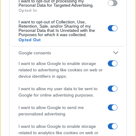
A megnyitón köszöntőt mond Juhász Judit, az
I want to opt-out of processing my
Personal Data for Targeted Advertising.
Anyanyelvápolók Szövetsége elnöke és Bárdos Gyula, a
Opted In
Csemadok elnöke. A nyitóelőadást Pomozi Péter, a
I want to opt-out of Collection, Use,
Magyarságkutató Intézet Magyar Nyelvtörténeti
Retention, Sale, and/or Sharing of my
Personal Data that Is Unrelated with the
Kutatóközpont igazgatója tartja.
Purposes for which it was collected.
Opted Out
A magyar nyelv hetén számos helyszínen lesznek
Google consents
rendezvények. Csatlakozik a kezdeményezéshez az Eötvös
I want to allow Google to enable storage
Loránd Tudományegyetem Egyetemi Anyanyelvi Napok
related to advertising like cookies on web or
device identifiers in apps.
felsőoktatási nyelvi és szavalóversenyekkel,
ismeretterjesztő rendezvényekkel, a győri Kazinczy-
I want to allow my user data to be sent to
verseny, a Józsa Judit Galéria-beli Nyelvőrző Szalon,
Google for online advertising purposes.
valamint a
Tempora mutantur
című online
I want to allow Google to send me
beszélgetősorozat, amelynek vendége Petrás Mária lesz.
personalized advertising.
I want to allow Google to enable storage
Az Anyanyelvápolók Szövetsége Facebook-oldalán
related to analytics like cookies on web or