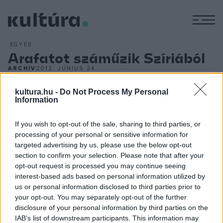
M
EGYÉB
Arafatot száműzik Szíriából
ARCHÍV
2012. JÚNIUS 24.
Jaszer Arafatnak, a Palesztin Felsazabdítási Szervezet
(PFSZ) vezetőjének el kell hagynia Szíriát. Háfez Asszad
kultura.hu -
Do Not Process My Personal
Information
szíriai államfő hivatalosan kutasítja az országból a palesztin
vezetőt. Az akció hátterében a PFSZ belső hatalmi harcai
If you wish to opt-out of the sale, sharing to third parties, or
húzódnak meg. Arafat késznek mutatkozott arra, hogy a
processing of your personal or sensitive information for
targeted advertising by us, please use the below opt-out
palesztin kérdésben kompromisszumra lépjen Huszein
section to confirm your selection. Please note that after your
jordániai királlyal, s ez ellenállást váltott ki a PFSZ-ben az
opt-out request is processed you may continue seeing
Asszad támogatását élvező radikális csoportok részről.
interest-based ads based on personal information utilized by
us or personal information disclosed to third parties prior to
Május elején Libanonban az El-Fatah lázong.
your opt-out. You may separately opt-out of the further
disclosure of your personal information by third parties on the
IAB’s list of downstream participants. This information may