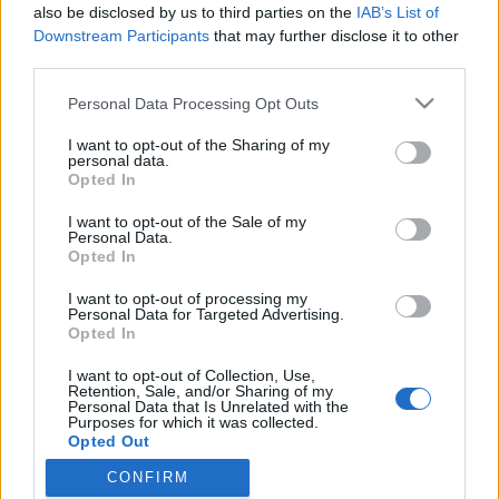
also be disclosed by us to third parties on the
IAB’s List of
Downstream Participants
that may further disclose it to other
third parties.
HÍREK
Please note that this website/app uses one or more Google
Personal Data Processing Opt Outs
services and may gather and store information including but
MEGOSZTÁS
not limited to your visit or usage behaviour. You may click to
I want to opt-out of the Sharing of my
personal data.
grant or deny consent to Google and its third-party tags to
Opted In
use your data for below specified purposes in below Google
consent section.
I want to opt-out of the Sale of my
Personal Data.
Opted In
I want to opt-out of processing my
Personal Data for Targeted Advertising.
Opted In
I want to opt-out of Collection, Use,
Retention, Sale, and/or Sharing of my
Personal Data that Is Unrelated with the
Purposes for which it was collected.
NÉPI
Opted Out
CONFIRM
Google consents