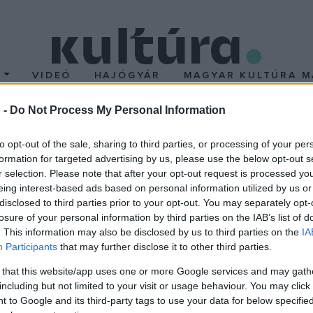
T
VIDEÓ
HAJÓGYÁR
MAGYAR KULTÚRA M
 -
Do Not Process My Personal Information
római császár
to opt-out of the sale, sharing to third parties, or processing of your per
formation for targeted advertising by us, please use the below opt-out s
r selection. Please note that after your opt-out request is processed y
lkolása után Arbogast, frank hadvezér Eugenius retorikatanárt em
eing interest-based ads based on personal information utilized by us or
ak kizárólagos irányítója, és I. (Nagy) Theodosius kelet-római csá
disclosed to third parties prior to your opt-out. You may separately opt-
yilkoltatta-e, vagy az öngyilkosságot követett el. A pogány frank
losure of your personal information by third parties on the IAB’s list of
. This information may also be disclosed by us to third parties on the
IA
fel a ranglétrán, és nagyszerű teljesítményeiért I. Theodosius ha
Participants
that may further disclose it to other third parties.
t az I. Theodosius és II. Valentinianus közti hitbeli véleménykülö
 that this website/app uses one or more Google services and may gath
 folytatott. A frankok célja ezzel szemben a pogányság visszaállít
including but not limited to your visit or usage behaviour. You may click 
emben a Wippach (Krjana) menti Frigidusnál vívott csatában, majd
 to Google and its third-party tags to use your data for below specifi