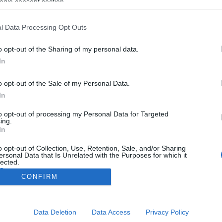
ilkosságot követ el.
ogle consent section.
l Data Processing Opt Outs
o opt-out of the Sharing of my personal data.
In
o opt-out of the Sale of my Personal Data.
In
to opt-out of processing my Personal Data for Targeted
ing.
In
o opt-out of Collection, Use, Retention, Sale, and/or Sharing
ersonal Data that Is Unrelated with the Purposes for which it
lected.
Out
CONFIRM
consents
Data Deletion
Data Access
Privacy Policy
o allow Google to enable storage related to advertising like cookies on