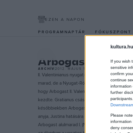
EZEN A NAPON
PROGRAMNAPTÁR
FÓKUSZPON
kultura.hu
EGYÉB
Arbogast lesz a 
If you wish 
sensitive in
ARCHÍV
2012. MÁJUS 15.
confirm you
II. Valentinianus nyugat-római császár meggyi
continue se
marad, de a Nyugat-Római Birodalom politikáján
information 
hogy Arbogast II. Valentinianus császárt megg
further disc
participants
kezdte. Gratianus császár idejében emelkedett 
Downstream 
későbbiekben Arbogast politikai tőkét kovácsol
Please note
anyja, Justina hatására áriánusbarát politikát
information 
Arbogast alulmarad I. (Nagy) Theodosiussal sz
deny consent