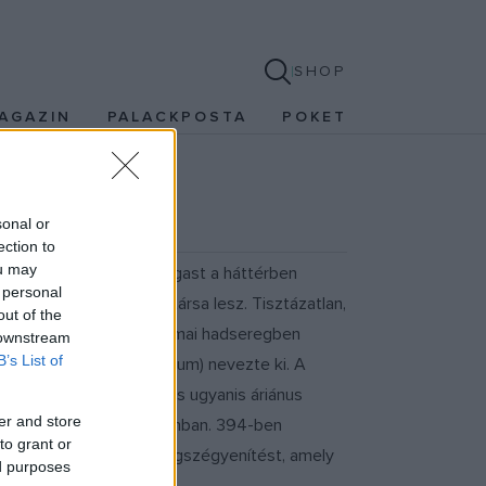
SHOP
AGAZIN
PALACKPOSTA
POKET
sonal or
ection to
ou may
eli császárrá. Maga Arbogast a háttérben
 personal
szár legerősebb vetélytársa lesz. Tisztázatlan,
out of the
 Arbogast karrierjét a római hadseregben
 downstream
B’s List of
dvezérré (magister militum) nevezte ki. A
nbségekből. Valentinianus ugyanis áriánus
er and store
ása volt a Római Birodalomban. 394-ben
to grant or
, hogy elkerülje azt a megszégyenítést, amely
ed purposes