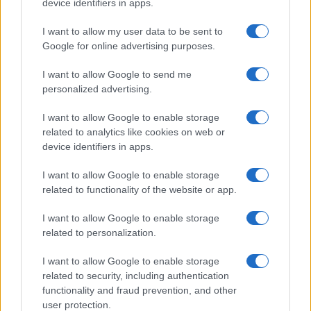
device identifiers in apps.
I want to allow my user data to be sent to
Google for online advertising purposes.
I want to allow Google to send me
personalized advertising.
I want to allow Google to enable storage
related to analytics like cookies on web or
device identifiers in apps.
I want to allow Google to enable storage
related to functionality of the website or app.
Reich Szabina, a Szent István Király Múzeum ásatásvezető
régésze közölte: a munkálatok során 14. századi szentélyt
I want to allow Google to enable storage
találtak, melyet gótikus stílusú pillérek tartottak, ezek
related to personalization.
díszesen faragott lábazata szinte érintetlenül bukkant elő. A
I want to allow Google to enable storage
templomot később ? valószínűleg a 15. század elején ?
related to security, including authentication
háromhajóssá bővítették. A templom körül temetőt találtak,
functionality and fraud prevention, and other
user protection.
ahol egyházi és világi személyek maradványai kerültek elő. A