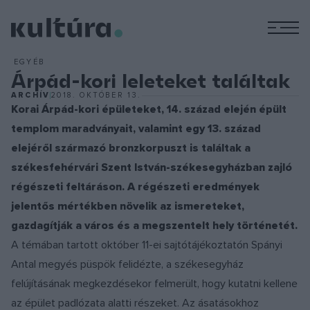
M
EGYÉB
Árpád-kori leleteket találtak
ARCHÍV
2018. OKTÓBER 13.
Korai Árpád-kori épületeket, 14. század elején épült
templom maradványait, valamint egy 13. század
elejéről származó bronzkorpuszt is találtak a
székesfehérvári Szent István-székesegyházban zajló
régészeti feltáráson. A régészeti eredmények
jelentős mértékben növelik az ismereteket,
gazdagítják a város és a megszentelt hely történetét.
A témában tartott október 11-ei sajtótájékoztatón Spányi
Antal megyés püspök felidézte, a székesegyház
felújításának megkezdésekor felmerült, hogy kutatni kellene
az épület padlózata alatti részeket. Az ásatásokhoz