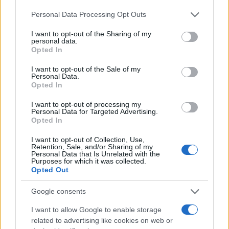
Please note that this website/app uses one or more Google
Personal Data Processing Opt Outs
services and may gather and store information including but
not limited to your visit or usage behaviour. You may click to
I want to opt-out of the Sharing of my
personal data.
grant or deny consent to Google and its third-party tags to
Opted In
use your data for below specified purposes in below Google
consent section.
I want to opt-out of the Sale of my
Personal Data.
Opted In
I want to opt-out of processing my
Personal Data for Targeted Advertising.
Opted In
I want to opt-out of Collection, Use,
Retention, Sale, and/or Sharing of my
Personal Data that Is Unrelated with the
Purposes for which it was collected.
Opted Out
Google consents
I want to allow Google to enable storage
related to advertising like cookies on web or