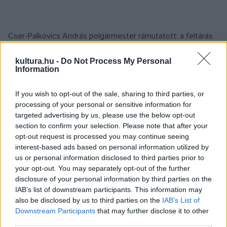
Cser-Palkovics András polgármester rámutatott: a feltárás
is bebizonyította, hogy a domb, amelyen a székesegyház áll
kultura.hu -
Do Not Process My Personal
jelenleg, nem csak Székesfehérvár, hanem az egész nemzet
Information
történelmi, szakrális központja volt. Jelezte, hogy az ásatás
során megtalált korpuszt november 5-étől kiállítják a
If you wish to opt-out of the sale, sharing to third parties, or
processing of your personal or sensitive information for
városházán, majd a székesegyház teljes felújítását
targeted advertising by us, please use the below opt-out
követően a megtalálási helyszínen kaphat helyet. Smohay
section to confirm your selection. Please note that after your
András a Székesfehérvári Egyházmegyei Múzeum
opt-out request is processed you may continue seeing
interest-based ads based on personal information utilized by
igazgatója elmondta, hogy a korpusz a 13. század első
us or personal information disclosed to third parties prior to
harmadából, a tatárjárás előtti időkből származik. A bronzból
your opt-out. You may separately opt-out of the further
készült, zománcberakású, gótikus stílusú limoges-i korpusz
disclosure of your personal information by third parties on the
IAB’s list of downstream participants. This information may
feltehetően oltárkereszt vagy körmeneti kereszt funkciót
also be disclosed by us to third parties on the
IAB’s List of
látott el.
Downstream Participants
that may further disclose it to other
third parties.