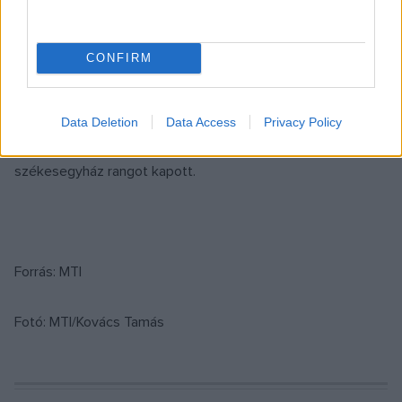
templom kerítésén kívül Árpád-kori lakóépületeket és
gazdasági épületeket tártak fel. A régész elmondta, hogy a
CONFIRM
templom a török hódoltság idején dzsámiként működött,
majd a 18. században több ütemben átépítették, végül
1768-ban a városi polgárság adományaiból készült el a ma is
Data Deletion
Data Access
Privacy Policy
látható, freskókkal díszített templom, mely 1777-től püspöki
székesegyház rangot kapott.
Forrás: MTI
Fotó: MTI/Kovács Tamás