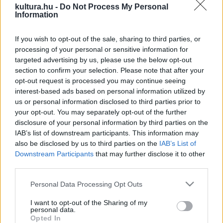
kultura.hu -
Do Not Process My Personal
keltett életre, alakításaival reflexióra késztetve a nézőket.
Information
Kiemelték továbbá az „inspiráló és példamutató narratívákat
If you wish to opt-out of the sale, sharing to third parties, or
szolgáló”, őszinte és felelős szerepválasztásait.
processing of your personal or sensitive information for
targeted advertising by us, please use the below opt-out
A zsűri kitért arra is, hogy a 73 éves Meryl Streep
section to confirm your selection. Please note that after your
opt-out request is processed you may continue seeing
fáradhatatlan aktivistája az egyenjogúságnak, tehetségével
interest-based ads based on personal information utilized by
különböző generációk számára tette lehetővé, hogy
us or personal information disclosed to third parties prior to
felejthetetlen előadásokat élvezzenek, ezzel elnyerve azt a
your opt-out. You may separately opt-out of the further
disclosure of your personal information by third parties on the
tiszteletet, amelyet ez a nagy művészet megérdemel.
IAB’s list of downstream participants. This information may
also be disclosed by us to third parties on the
IAB’s List of
Az Asztúria hercegnője díjat minden évben nyolc
Downstream Participants
that may further disclose it to other
third parties.
kategóriában ítélik oda, amelyek sorában a művészeti
elismerés az első. Az amerikai filmcsillag a második
Please note that this website/app uses one or more Google
Personal Data Processing Opt Outs
services and may gather and store information including but
színművész, aki elnyerte az 1980-ban alapított kitüntetést.
not limited to your visit or usage behaviour. You may click to
I want to opt-out of the Sharing of my
Elsőként az olasz Vittorio Gassman vehette át 1997-ben.
personal data.
grant or deny consent to Google and its third-party tags to
Opted In
Korábban olyan alkotók kapták meg a díjat, mint Ennio