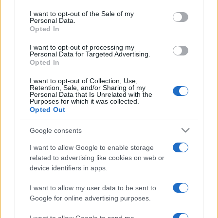
use your data for below specified purposes in below Google
consent section.
Morricone és John Williams zeneszerzők, Woody Allen
I want to opt-out of the Sale of my
Personal Data.
filmrendező vagy Bob Dylan énekes, dalszerző.
Opted In
I want to opt-out of processing my
A díjat hagyományosan októberben adják át ünnepélyes
Personal Data for Targeted Advertising.
Opted In
keretek között a spanyol királyi család jelenlétében
Oviedóban. A díjazottak a világhírű Joan Miró szobrát és 50
I want to opt-out of Collection, Use,
Retention, Sale, and/or Sharing of my
ezer eurós (18,7 millió forint) pénzjutalmat kapnak az
Personal Data that Is Unrelated with the
Purposes for which it was collected.
elismerés mellé.
Opted Out
Google consents
Fotó: Shutterstock/Denis Makarenko
I want to allow Google to enable storage
related to advertising like cookies on web or
device identifiers in apps.
I want to allow my user data to be sent to
DÍJ
HÍREK
MERYL STREEP
SZÍNÉSZNŐ
Google for online advertising purposes.