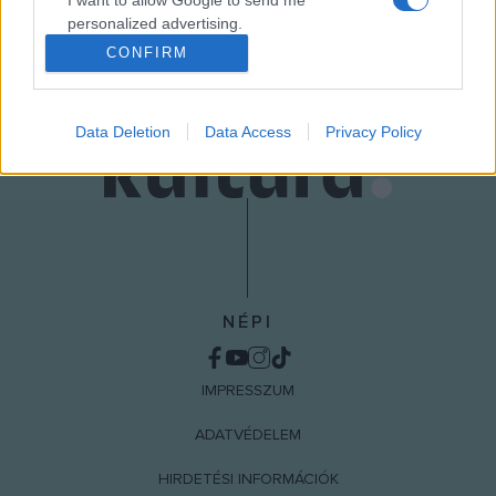
I want to allow Google to send me
MEGOSZTÁS
personalized advertising.
CONFIRM
I want to allow Google to enable storage
related to analytics like cookies on web or
device identifiers in apps.
Data Deletion
Data Access
Privacy Policy
I want to allow Google to enable storage
related to functionality of the website or app.
I want to allow Google to enable storage
related to personalization.
I want to allow Google to enable storage
NÉPI
related to security, including authentication
functionality and fraud prevention, and other
user protection.
IMPRESSZUM
ADATVÉDELEM
HIRDETÉSI INFORMÁCIÓK