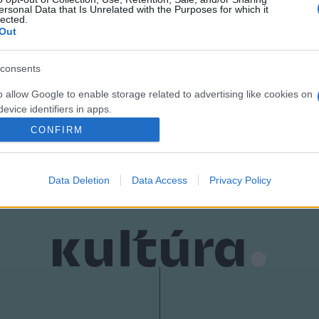
ersonal Data that Is Unrelated with the Purposes for which it
lected.
Out
consents
o allow Google to enable storage related to advertising like cookies on
evice identifiers in apps.
CONFIRM
o allow my user data to be sent to Google for online advertising
s.
Data Deletion
Data Access
Privacy Policy
to allow Google to send me personalized advertising.
o allow Google to enable storage related to analytics like cookies on
evice identifiers in apps.
o allow Google to enable storage related to functionality of the website
o allow Google to enable storage related to personalization.