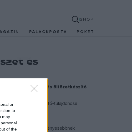
SHOP
AGAZIN
PALACKPOSTA
POKET
szet és
alamint népi ékszer- és öltözetkészítő
Docler cégcsoport alapító-tulajdonosa
sonal or
ection to
ou may
 personal
aját területükön a legeredményesebbnek
out of the