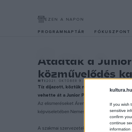
EZEN A NAPON
PROGRAMNAPTÁR
FÓKUSZPON
KULTPOL
Átadták a Junior
közművelődés ka
MTI
2021. OKTÓBER 9.
Tíz díjazott, köztük népzenész, néprajzk
kultura.hu
vehette át a Junior Prima Díjat népműv
Az elismeréseket Árendás Péter, a Liszt Fere
If you wish 
sensitive in
képviseletében Nemes Tamás, a cégcsoport k
confirm you
continue se
A szakmai szervezetek jelöléseiből az öt tagból
information 