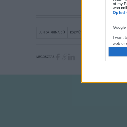
of my P
was col
Opted 
Google 
JUNIOR PRIMA DÍJ
KÖZMŰVELŐDÉS
NÉPMŰVÉSZET
I want t
web or d
I want t
MEGOSZTÁS
purpose
I want 
I want t
web or d
I want t
or app.
I want t