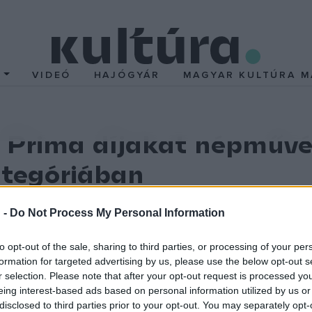
T
VIDEÓ
HAJÓGYÁR
MAGYAR KULTÚRA M
 Prima díjakat népművé
tegóriában
utató, kékfestő, néptáncos előadóművész, népdalénekes, v
 -
Do Not Process My Personal Information
észet és közművelődés kategóriában pénteken Budapesten.
nc Zeneművészeti Egyetem docense, valamint Gattyán György, a 
to opt-out of the sale, sharing to third parties, or processing of your per
formation for targeted advertising by us, please use the below opt-out s
ommunikációs vezetője adta át.
r selection. Please note that after your opt-out request is processed y
eing interest-based ads based on personal information utilized by us or
 álló zsűri tíz, harminc év alatti díjazottat választott ki, akik s
disclosed to third parties prior to your opt-out. You may separately opt-