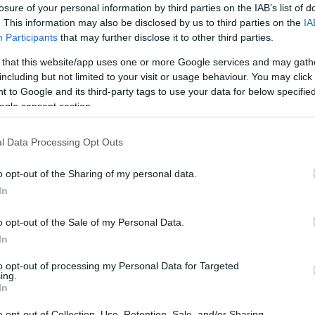
losure of your personal information by third parties on the IAB’s list of
n, hogy az alkotó tevékenységen kívül melyik jelölt fordít nagy h
. This information may also be disclosed by us to third parties on the
IA
 adott hagyomány, mesterség fennmaradásához.
Participants
that may further disclose it to other third parties.
 that this website/app uses one or more Google services and may gath
ttet kaptak, valamint 2 millió forintos pénzjutalomban részesül
including but not limited to your visit or usage behaviour. You may click 
 to Google and its third-party tags to use your data for below specifi
ogle consent section.
ész, Cseszák Zsombor népzenész, zenetanár, Eitler Ágnes néprajz
l Data Processing Opt Outs
a népdalénekes, Kovács Gábor Norbert néptáncos előadóművész, 
adóművész és Sőregi Anna népdalénekes.
o opt-out of the Sharing of my personal data.
In
zebb feladata van a zsűrinek, hiszen egyre több kiváló fiatal, t
o opt-out of the Sale of my Personal Data.
lembe veszi, hogy olyanok kapják a díjat, akik nemcsak aktívak 
In
esetleg annak továbbörökítésével, azaz például oktatásával is f
to opt-out of processing my Personal Data for Targeted
ing.
ítója a Prima Primissima Alapítványnak, és ezt a kategóriát gon
In
 elkövetkező 3 évben is biztosan a Docler adja át ezt a díjat.
o opt-out of Collection, Use, Retention, Sale, and/or Sharing