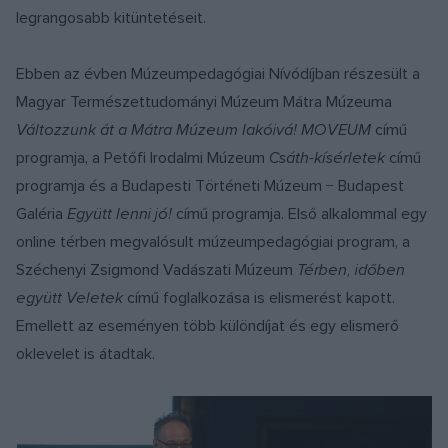
legrangosabb kitüntetéseit.
Ebben az évben Múzeumpedagógiai Nívódíjban részesült a
Magyar Természettudományi Múzeum Mátra Múzeuma
Változzunk át a Mátra Múzeum lakóivá! MOVEUM
című
programja, a Petőfi Irodalmi Múzeum
Csáth-kísérletek
című
programja és a Budapesti Történeti Múzeum − Budapest
Galéria
Együtt lenni jó!
című programja. Első alkalommal egy
online térben megvalósult múzeumpedagógiai program, a
Széchenyi Zsigmond Vadászati Múzeum
Térben, időben
együtt Veletek
című foglalkozása is elismerést kapott.
Emellett az eseményen több különdíjat és egy elismerő
oklevelet is átadtak.