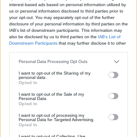
helyettese köszöntőjében beszélt arról, hogy a pandémia a
interest-based ads based on personal information utilized by
us or personal information disclosed to third parties prior to
muzeális intézményeket is új kihívások elé állította. Mint
your opt-out. You may separately opt-out of the further
fogalmazott, ebben a helyzetben felértékelődött a
disclosure of your personal information by third parties on the
múzeumpedagógusok munkája, akiknek a nehéz
IAB’s list of downstream participants. This information may
also be disclosed by us to third parties on the
IAB’s List of
körülmények ellenére is fenn kell tartaniuk a látogatók
Downstream Participants
that may further disclose it to other
érdeklődését.
third parties.
Please note that this website/app uses one or more Google
Personal Data Processing Opt Outs
services and may gather and store information including but
not limited to your visit or usage behaviour. You may click to
I want to opt-out of the Sharing of my
personal data.
grant or deny consent to Google and its third-party tags to
Opted In
use your data for below specified purposes in below Google
consent section.
I want to opt-out of the Sale of my
Personal Data.
Opted In
I want to opt-out of processing my
Personal Data for Targeted Advertising.
Opted In
I want to opt-out of Collection, Use,