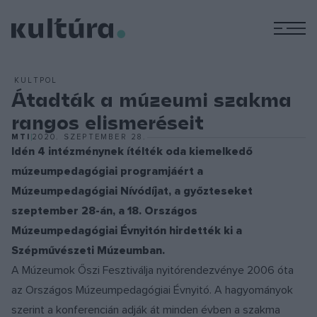
M
KULTPOL
Átadták a múzeumi szakma
rangos elismeréseit
MTI
2020. SZEPTEMBER 28.
Idén 4 intézménynek ítélték oda kiemelkedő
múzeumpedagógiai programjáért a
Múzeumpedagógiai Nívódíjat, a győzteseket
szeptember 28-án, a 18. Országos
Múzeumpedagógiai Évnyitón hirdették ki a
Szépművészeti Múzeumban.
A Múzeumok Őszi Fesztiválja nyitórendezvénye 2006 óta
az Országos Múzeumpedagógiai Évnyitó. A hagyományok
szerint a konferencián adják át minden évben a szakma