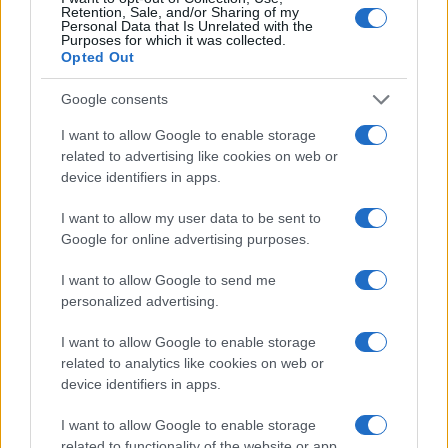
Retention, Sale, and/or Sharing of my
Personal Data that Is Unrelated with the
Purposes for which it was collected.
Opted Out
Cseri Miklós, a Szabadtéri Néprajzi Múzeum főigazgatója
beszédében a múzeumokat a kulturális élet egyik
Google consents
legjelentősebb szegmensének nevezte. Mint mondta, olyan
I want to allow Google to enable storage
kifejlett, életerős intézményrendszerről van szó, amely
related to advertising like cookies on web or
device identifiers in apps.
hatással van a magyar társadalomra: élményt ad, tanít, oktat,
szórakoztat, hozzájárul az életminőség javításához és
I want to allow my user data to be sent to
láthatóan képes a legnehezebb körülmények között is
Google for online advertising purposes.
fennmaradni.
I want to allow Google to send me
personalized advertising.
Az esemény alkalmából Novák Katalin, az Emmi egykori
I want to allow Google to enable storage
család- és ifjúságügyekért felelős államtitkára, aki
related to analytics like cookies on web or
októbertől miniszterként felel a területért, videoüzenetben
device identifiers in apps.
köszöntötte a jelenlévőket.
I want to allow Google to enable storage
related to functionality of the website or app.