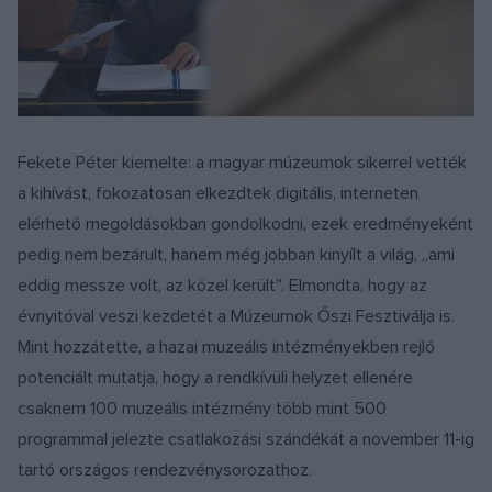
Fekete Péter kiemelte: a magyar múzeumok sikerrel vették
a kihívást, fokozatosan elkezdtek digitális, interneten
elérhető megoldásokban gondolkodni, ezek eredményeként
pedig nem bezárult, hanem még jobban kinyílt a világ, „ami
eddig messze volt, az közel került". Elmondta, hogy az
évnyitóval veszi kezdetét a Múzeumok Őszi Fesztiválja is.
Mint hozzátette, a hazai muzeális intézményekben rejlő
potenciált mutatja, hogy a rendkívüli helyzet ellenére
csaknem 100 muzeális intézmény több mint 500
programmal jelezte csatlakozási szándékát a november 11-ig
tartó országos rendezvénysorozathoz.