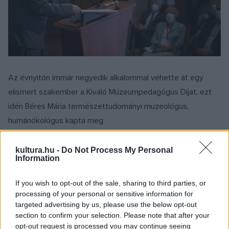
Az évnyitón immár negyedik alkalommal vehette át egy
elismert szakember a Kiváló Múzeumpedagógus Díjat, ezt
idén Béres Mária természettudományi muzeológus,
humánökológus kapta meg.
Az online is figyelemmel kísérhető, egésznapos
kultura.hu -
Do Not Process My Personal
Information
nyitóeseményt a Szabadtéri Néprajzi Múzeum Múzeumi
Oktatási és Módszertani Központ és a Szépművészeti
If you wish to opt-out of the sale, sharing to third parties, or
Múzeum − Magyar Nemzeti Galéria közösen szervezte.
processing of your personal or sensitive information for
targeted advertising by us, please use the below opt-out
section to confirm your selection. Please note that after your
Vígh Annamária, a Szépművészeti Múzeum főigazgató-
opt-out request is processed you may continue seeing