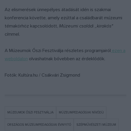
Az elismerések ünnepélyes átadását idén is szakmai
konferencia követte, amely ezúttal a családbarát múzeumi
témakörhöz kapcsolódott,
Múzeumi családi „kirakós"
címmel.
A Múzeumok Őszi Fesztiválja részletes programjairól
ezen a
weboldalon
olvashatnak bővebben az érdeklődők.
Fotók: Kultúra.hu / Csákvári Zsigmond
MÚZEUMOK ŐSZI FESZTIVÁLJA
MÚZEUMPEDAGÓGIAI NÍVÓDÍJ
ORSZÁGOS MÚZEUMPEDAGÓGIAI ÉVNYITÓ
SZÉPMŰVÉSZETI MÚZEUM