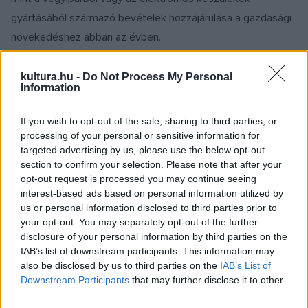
gyártásából származó bevételek hozzájárulása a gazdasági
növekedéshez abban az évben.
Szlovéniában a kulturális és kreatív szektor mérete és
kultura.hu -
Do Not Process My Personal
Information
szerepe a gazdasági növekedésben hasonló az uniós
átlaghoz. A vállalatok 8,4 százalékát (az EU-ban 8,3
If you wish to opt-out of the sale, sharing to third parties, or
százalék), a GDP 3,5 százalékát (az EU-ban 3,9 százalék) és
processing of your personal or sensitive information for
targeted advertising by us, please use the below opt-out
a munkavállalók 3,3 százalékát (az EU-ban 4,6 százalék)
section to confirm your selection. Please note that after your
teszi ki.
opt-out request is processed you may continue seeing
interest-based ads based on personal information utilized by
us or personal information disclosed to third parties prior to
A kutatási eredményeket egy borsúra is kísérte, amely
your opt-out. You may separately opt-out of the further
rámutatott a kulturális és kreatív szektor fontosságára és
disclosure of your personal information by third parties on the
fejlesztési lehetőségeire. Ahhoz, hogy az ágazat
IAB’s list of downstream participants. This information may
also be disclosed by us to third parties on the
IAB’s List of
megerősödjön, kezelni kell a humánerőforrás- és készségek
Downstream Participants
that may further disclose it to other
hiányát, a kulturális és kreatív ágazat pénzügyi instabilitását,
third parties.
valamint fel kell állítani a nemzetközivé válás támogatásának