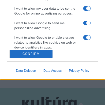
volt a kihívás az adatok rögzítésében, mert az ágazat
I want to allow my user data to be sent to
különféle tevékenységeket foglal magába.
Google for online advertising purposes.
I want to allow Google to send me
Kiemelt fotó:
unsplash.com/
personalized advertising.
I want to allow Google to enable storage
related to analytics like cookies on web or
device identifiers in apps.
CONFIRM
JOSIP MIHALIC
KORONAVÍRUS
SZLOVÉNIA
I want to allow Google to enable storage
related to functionality of the website or app.
MEGOSZTÁS
Data Deletion
Data Access
Privacy Policy
I want to allow Google to enable storage
related to personalization.
I want to allow Google to enable storage
related to security, including authentication
functionality and fraud prevention, and other
user protection.