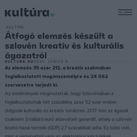
M
KULTPOL
Átfogó elemzés készült a
szlovén kreatív és kulturális
ágazatról
KULTURA.HU
2020. JÚNIUS 5.
Az elemzés 35 ezer 212, a kreatív szakmában
foglalkoztatott magánszemélyre és 24 062
szervezetre terjedt ki.
Az eredmények megmutatták, hogy Szlovéniában a
foglalkoztatottak hét százaléka, azaz 52 ezer ember
dolgozik kulturális és kreatív területen. 2017-ben az ágazat
csaknem 3 milliárd euró árbevételt generált, amely a szlovén
bruttó hazai termék (GDP) 2,7 százalékát adta. Ez több volt,
mint a vegyiparból vagy az elektromos készülékek