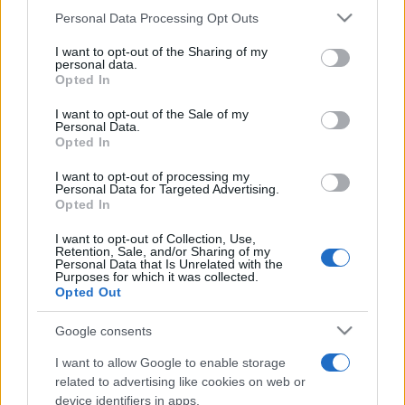
Please note that this website/app uses one or more Google
Personal Data Processing Opt Outs
rendszerét.
services and may gather and store information including but
not limited to your visit or usage behaviour. You may click to
I want to opt-out of the Sharing of my
personal data.
grant or deny consent to Google and its third-party tags to
Az ágazat bár jól fejlett, hasonló problémákkal néz szembe,
Opted In
use your data for below specified purposes in below Google
mint más európai uniós országok. Egyebek között a
consent section.
I want to opt-out of the Sale of my
növekedéshez és fejlesztéshez szükséges beruházások
Personal Data.
Opted In
hiányával, továbbá a mikrovállalkozások és az
önfoglalkoztatók működésének széttagoltságával.
I want to opt-out of processing my
Personal Data for Targeted Advertising.
Opted In
Josip Mihalic, a kohéziós politikával foglalkozó hivatal
I want to opt-out of Collection, Use,
igazgatója megjegyezte: a kultúra a koronavírus-járvány
Retention, Sale, and/or Sharing of my
Personal Data that Is Unrelated with the
gazdasági hatása által leginkább sújtott ágazatok egyike,
Purposes for which it was collected.
Opted Out
ezért a 2021-2027 közötti időszakra szóló következő
hosszú távú uniós költségvetés a turizmus mellett a
Google consents
kulturális és a kreatív szektorra is nagyobb hangsúlyt fektet.
I want to allow Google to enable storage
A tanulmányt a Kreatív Központ megbízásából a
related to advertising like cookies on web or
device identifiers in apps.
Gazdaságkutató Intézet készítette. A kutatók szerint nagy