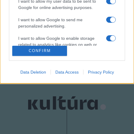
I want to allow my user data to be sent to
ünnepli.
Google for online advertising purposes.
I want to allow Google to send me
personalized advertising.
I want to allow Google to enable storage
HÍREK
related to analytics like cookies on web or
device identifiers in apps.
CONFIRM
MEGOSZTÁS
I want to allow Google to enable storage
related to functionality of the website or app.
Data Deletion
Data Access
Privacy Policy
I want to allow Google to enable storage
related to personalization.
I want to allow Google to enable storage
related to security, including authentication
functionality and fraud prevention, and other
user protection.