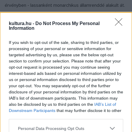
érvényben - lassanként monarchikus államrenddé alakult át.
Augustus hatalmának alapját a principátus adja. Ez a Római
Birodalom minden polgárának és alattvalójának általános
kultura.hu -
Do Not Process My Personal
Information
egyetértésén nyugszik. A nép és a senatus hatalmi jogaikat
átruházzák a princepsre. A principátus egyrészről az
If you wish to opt-out of the sale, sharing to third parties, or
önkényes, autoriter egyeduralmon és annak gyakorlásán
processing of your personal or sensitive information for
(auctoritas) nyugszik, másfelől viszont a tiszteleten, a
targeted advertising by us, please use the below opt-out
section to confirm your selection. Please note that after your
hagyományok és azok értékeinek respektusán (mores
opt-out request is processed you may continue seeing
maiorum). Augustus egyeduralma (impériuma) a következő
interest-based ads based on personal information utilized by
feladatköröket fogta át: - főparancsnokság a hadsereg
us or personal information disclosed to third parties prior to
your opt-out. You may separately opt-out of the further
fölött; - a külpolitika irányítása azzal a joggal, hogy
disclosure of your personal information by third parties on the
nemzetközi jogi szerződéseket köthet idegen államokkal; -
IAB’s list of downstream participants. This information may
az ő hatáskörébe tartoznak a császári provinciák,
also be disclosed by us to third parties on the
IAB’s List of
Downstream Participants
that may further disclose it to other
amelyeknek kormányzását és igazgatását felügyeli. A
third parties.
következő években élethossziglan Augustusra ruházzák a
Please note that this website/app uses one or more Google
Personal Data Processing Opt Outs
néptribunusi (23) és consuli (19) hatalmat. Ezzel hivatali