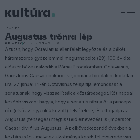
M
EGYÉB
Augustus trónra lép
ARCHÍV
2012. JANUÁR 16.
Azután, hogy Octavianus ellenfeleit legyőzte és a békét
háromszoros győzelemmel megünnepelte (29), 100 év óta
először béke uralkodik a Római Birodalomban. Octavianus,
Gaius Iulius Caesar unokaöccse, immár a birodalom korlátlan
ura, 27. január 14-én Octavianus felajánlja lemondását a
senatusnak, hogy visszaállítsák a köztársaságot. Két nappal
később viszont hagyja, hogy a senatus rábírja őt a princeps
cím (első az egyenlők között) felvételére, és elfogadja az
Augustus (fenséges) megtisztelő elnevezést is (Imperator
Caesar divi filius Augustus). Az elkövetkezendő években a
köztársaság - melynek alkotmánya kerek fél évezrede van