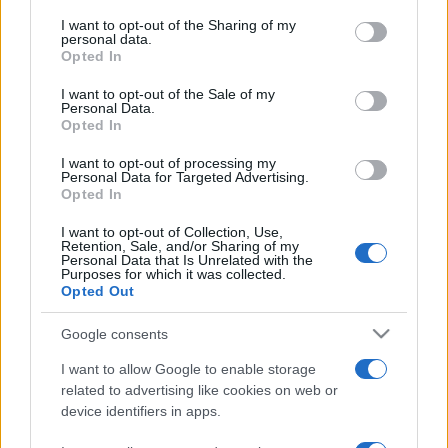
services and may gather and store information including but
jogkörhöz jut anélkül, hogy a tisztséget betöltené. E
not limited to your visit or usage behaviour. You may click to
I want to opt-out of the Sharing of my
personal data.
határozatok alapján a princeps sérthetetlenséget élvez.
grant or deny consent to Google and its third-party tags to
Opted In
use your data for below specified purposes in below Google
Minden senatusi határozatot vétójogával megsemmisíthet,
consent section.
I want to opt-out of the Sale of my
és jogában áll, hogy népszavazást rendeljen el. Amíg a
Personal Data.
Opted In
senatus a békés provinciákat proconsul (helytartó) helyi
felügyeletével kormányozza és őrzi az államkincstárt, addig
I want to opt-out of processing my
Personal Data for Targeted Advertising.
a princeps a pénzügyi igazgatást (fiscus) és a meghódított,
Opted In
de nyugtalan provinciákat vezeti, utóbbit egy császári
I want to opt-out of Collection, Use,
legatus segítségével. A princeps hatalmát és uralmát
Retention, Sale, and/or Sharing of my
Personal Data that Is Unrelated with the
támogatják meg, többek között, a lovagok - akik a hivatali
Purposes for which it was collected.
Opted Out
nemesség rangjára emelkednek - és az újonnan alakított
politikai tanácsadó bizottság, a tanács, melynek véleményét
Google consents
minden fontos politikai döntés előtt kikérik. Augustus a
I want to allow Google to enable storage
Százados Játékok alkalmából (Ludi Saeculares, Róma
related to advertising like cookies on web or
alapításának emlékére) 17 januárjában az egész Római
device identifiers in apps.
Birodalomban uralkodó általános békét (pax Augusta)