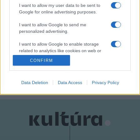
I want to allow my user data to be sent to
Taiko ütőegyüttes koncertjét hallhatja a ostromnapok
Google for online advertising purposes.
közönsége.
I want to allow Google to send me
personalized advertising.
I want to allow Google to enable storage
related to analytics like cookies on web or
device identifiers in apps.
KŐSZEG
PROGRAM
CONFIRM
I want to allow Google to enable storage
MEGOSZTÁS
related to functionality of the website or app.
Data Deletion
Data Access
Privacy Policy
I want to allow Google to enable storage
related to personalization.
I want to allow Google to enable storage
related to security, including authentication
functionality and fraud prevention, and other
user protection.