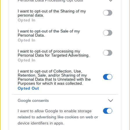
Personal Data Processing Opt Outs
services and may gather and store information including but
jelmezes túra is.
not limited to your visit or usage behaviour. You may click to
I want to opt-out of the Sharing of my
personal data.
grant or deny consent to Google and its third-party tags to
Opted In
use your data for below specified purposes in below Google
Az érdeklődők vezetett múzeumi séta keretében
consent section.
I want to opt-out of the Sale of my
tekinthetik meg a vár ostromtermét. Hasonló vezetett
Personal Data.
séták lesznek a Hősök tornyában és a Tábornokházban.
Opted In
Szombat délután a várárokban lovas bemutatót tart a
I want to opt-out of processing my
Personal Data for Targeted Advertising.
Batthyány Lovas Bandérium és a Nyugati Vármegye Vitézlő
Opted In
Rendje, indul egy újabb várostrom, amelyet követően a
I want to opt-out of Collection, Use,
résztvevők meghallgathatják a Kőszegi Fúvósok, majd pedig
Retention, Sale, and/or Sharing of my
Personal Data that Is Unrelated with the
a Szelindek együttes koncertjét.
Purposes for which it was collected.
Opted Out
Vasárnap ismétlődnek az ostromok és a lovasbemutatók, a
Google consents
fellépő hagyományőrzők megkoszorúzzák Jurisics Miklós
I want to allow Google to enable storage
szobrát, délután fellépnek a Kőszegi Mazsorettek, este hat
related to advertising like cookies on web or
órakor színpadra lép a Hajnalcsillag Néptáncegyüttes, majd
device identifiers in apps.
Mistral-koncert következik, zárásként pedig a kőszegi Ataru