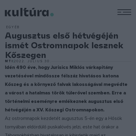
M
EGYÉB
Augusztus első hétvégéjén
ismét Ostromnapok lesznek
Kőszegen
MTI
2022. JÚLIUS 30.
Idén 490 éve, hogy Jurisics Miklós várkapitány
vezetésével mindössze félszáz hivatásos katona
Kőszeg és a környező falvak lakosságával megvédte
a várost a hatalmas török túlerővel szemben. Erre a
történelmi eseményre emlékeznek augusztus első
hétvégéjén a XV. Kőszegi Ostromnapokon.
Az ostromnapok kezdetét augusztus 5-én egy a Hősök
tornyában eldördülő puskalövés jelzi, este hat órakor a
Tábornokházban hivatalosan is kihirdetik majd az