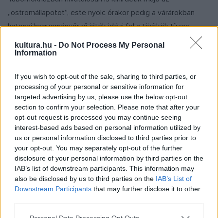
„ostromállapotot”, este nyolc órakor pedig a várárokban
katonai hagyományőrző játék idézi fel a törökök tüzes
támadását, amelyet a résztvevők fáklyás bevonulása követ
kultura.hu -
Do Not Process My Personal
Information
a várárokból a Jurisics térre – közölte Pócza Zoltán, a
Jurisics-vár és Művelődési Központ igazgatója az MTI-vel.
If you wish to opt-out of the sale, sharing to third parties, or
processing of your personal or sensitive information for
A következő két napban többször megostromolják majd a
targeted advertising by us, please use the below opt-out
section to confirm your selection. Please note that after your
törökök Kőszeget, lesz például külön gyermekostrom,
opt-out request is processed you may continue seeing
szombat délelőtt pedig a török sereg egy része sétát tesz
interest-based ads based on personal information utilized by
Kőszeg belvárosában.
us or personal information disclosed to third parties prior to
your opt-out. You may separately opt-out of the further
disclosure of your personal information by third parties on the
Az Ostromnapok keretében idén is megrendezik a
IAB’s list of downstream participants. This information may
Hetedíziglen Történelmi Íjászversenyt, többször is fellépnek
also be disclosed by us to third parties on the
IAB’s List of
Downstream Participants
that may further disclose it to other
a Kőszegi Vonósok, tűztáncot ad elő a Be-Jó Történelmi
third parties.
Táncegyüttes, lesz élőszereplős ostromjáték, apródpróba,
Please note that this website/app uses one or more Google
hastáncbemutató, várvédő mustra, és indul egy Török-lesen