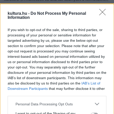
hiszen a természettel ellentétben az ő virágaik sohasem
hervadtak el” – fogalmazott.
kultura.hu -
Do Not Process My Personal
Information
A holland festők 1600-tól kezdték felfedezni maguknak a
If you wish to opt-out of the sale, sharing to third parties, or
virágokat és növényeket. Ez a lelkesedés együtt járt a
processing of your personal or sensitive information for
targeted advertising by us, please use the below opt-out
botanika térnyerésével. Kezdetben nagyon szimmetrikus
section to confirm your selection. Please note that after your
kompozíciók készültek, a virágoknak a legkisebb részleteit
opt-out request is processed you may continue seeing
is ábrázolták. Ezek lehetetlen csokrok voltak, mivel egy
interest-based ads based on personal information utilized by
us or personal information disclosed to third parties prior to
vázában mutattak be olyan virágokat, melyek a
your opt-out. You may separately opt-out of the further
természetben sohasem nyílhattak egyszerre. Annál jobb
disclosure of your personal information by third parties on the
volt, minél több és minél ritkább fajokat festettek – mondta
IAB’s list of downstream participants. This information may
also be disclosed by us to third parties on the
IAB’s List of
van Suchtelen.
Downstream Participants
that may further disclose it to other
third parties.
A kompozíciók aztán 1630-tól lazábbak lettek. Az érzékek
Please note that this website/app uses one or more Google
Personal Data Processing Opt Outs
táncát alkották meg olyan festők, mint Rachel Ruysch,
services and may gather and store information including but
Willem van Aelst és Jan Davidsz de Heem: rózsák, liliomok,
not limited to your visit or usage behaviour. You may click to
I want to opt-out of the Sharing of my