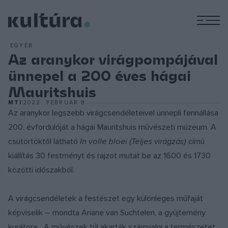
M
EGYÉB
Az aranykor virágpompájával
ünnepel a 200 éves hágai
Mauritshuis
MTI
2022. FEBRUÁR 9.
Az aranykor legszebb virágcsendéleteivel ünnepli fennállása
200. évfordulóját a hágai Mauritshuis művészeti múzeum. A
csütörtöktől látható
In volle bloei (Teljes virágzás)
című
kiállítás 30 festményt és rajzot mutat be az 1600 és 1730
közötti időszakból.
A virágcsendéletek a festészet egy különleges műfaját
képviselik – mondta Ariane van Suchtelen, a gyűjtemény
kurátora. „A művészek túl akarták szárnyalni a természetet,