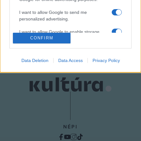
I want to allow Google to send me
personalized advertising.
HÍREK
I want to allow Google to enable storage
CONFIRM
related to analytics like cookies on web or
MEGOSZTÁS
device identifiers in apps.
I want to allow Google to enable storage
Data Deletion
Data Access
Privacy Policy
related to functionality of the website or app.
I want to allow Google to enable storage
related to personalization.
I want to allow Google to enable storage
related to security, including authentication
functionality and fraud prevention, and other
user protection.
NÉPI