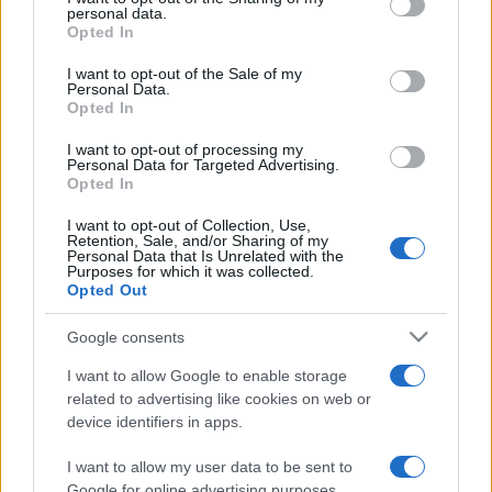
personal data.
grant or deny consent to Google and its third-party tags to
tulipánok, gyümölcsök szerepeltek képeiken. Egyre
Opted In
use your data for below specified purposes in below Google
gyakrabban jelentek meg a festményeken apró állatok is:
consent section.
I want to opt-out of the Sale of my
pillangók, hernyók, méhek, szöcskék, a képzelet nem ismert
Personal Data.
Opted In
határt.
I want to opt-out of processing my
Personal Data for Targeted Advertising.
A régi holland mesterek, köztük Vermeer és Rembrandt
Opted In
képeiről híres Mauritshuist 1636 és 1644 között emelték
I want to opt-out of Collection, Use,
Retention, Sale, and/or Sharing of my
Hága központjában Johan Maurits főnemes palotájaként,
Personal Data that Is Unrelated with the
Purposes for which it was collected.
majd az épületet 1820-ban megvásárolta a holland állam.
Opted Out
Miután az első holland király, I. Vilmos felajánlotta
festménygyűjteményét, az épületet 1822-ben állami
Google consents
múzeummá alakították.
I want to allow Google to enable storage
related to advertising like cookies on web or
device identifiers in apps.
Az
In volle bloei
kiállítást június 6-ig láthatja a közönség.
I want to allow my user data to be sent to
Google for online advertising purposes.