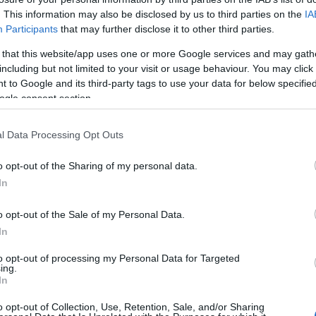
lmat, a
You
a tökéletlenségekben rejlő tökéletességet, a
Meant t
. This information may also be disclosed by us to third parties on the
IA
Participants
that may further disclose it to other third parties.
 that this website/app uses one or more Google services and may gath
hangszerelte, ő a producer, és ő játssza a gitár-, basszusgitár s
including but not limited to your visit or usage behaviour. You may click 
egyik legszebb, eldugott részén.
 to Google and its third-party tags to use your data for below specifi
ogle consent section.
l Data Processing Opt Outs
o opt-out of the Sharing of my personal data.
In
o opt-out of the Sale of my Personal Data.
In
 június 30-án
mutatkoznak be
a nagyközönség előtt a Millenáris P
to opt-out of processing my Personal Data for Targeted
erencz László (dob) mellett Macskin Dávid (trombita) is játszik ma
ing.
In
lszekciót gyönyörű hangjával.
o opt-out of Collection, Use, Retention, Sale, and/or Sharing