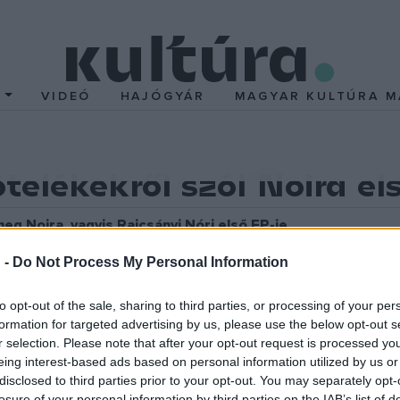
T
VIDEÓ
HAJÓGYÁR
MAGYAR KULTÚRA M
ötelékekről szól Noira el
g Noira, vagyis Rajcsányi Nóri első EP-je.
 -
Do Not Process My Personal Information
yon szoros, életre szóló szerelmi, családi és baráti kötelékekről
to opt-out of the sale, sharing to third parties, or processing of your per
d, és ez minden szépségével és nehézségével együtt okoz benn
formation for targeted advertising by us, please use the below opt-out s
r selection. Please note that after your opt-out request is processed y
ével és minden apró dolgával, mintha a kedvenc könyvedből olvas
eing interest-based ads based on personal information utilized by us or
lcome you
a hosszabb távollétek utáni találkozások pillanati mámo
disclosed to third parties prior to your opt-out. You may separately opt-
losure of your personal information by third parties on the IAB’s list of