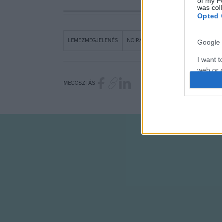
of my P
was col
Opted 
LEMEZMEGJELENÉS
NOIRA
Google 
I want t
web or d
MEGOSZTÁS
I want t
purpose
I want 
I want t
web or d
I want t
or app.
I want t