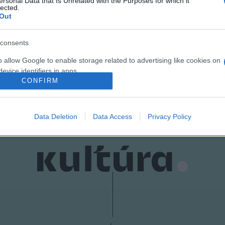
ersonal Data that Is Unrelated with the Purposes for which it
lected.
Out
consents
o allow Google to enable storage related to advertising like cookies on
evice identifiers in apps.
CONFIRM
o allow my user data to be sent to Google for online advertising
s.
Data Deletion
Data Access
Privacy Policy
to allow Google to send me personalized advertising.
o allow Google to enable storage related to analytics like cookies on
evice identifiers in apps.
o allow Google to enable storage related to functionality of the website
o allow Google to enable storage related to personalization.