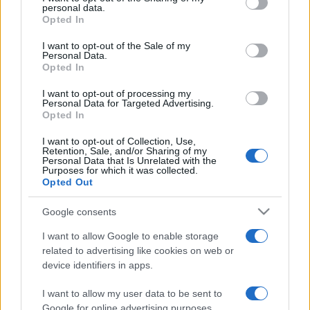
personal data.
grant or deny consent to Google and its third-party tags to
karácsonyi repertoárjának része, a sorozat eddig csak az
Opted In
use your data for below specified purposes in below Google
1956-os forradalmat követő karácsonyon és az Ybl-palota
consent section.
I want to opt-out of the Sale of my
előző felújítása idején, 1981-ben és 1982-ben szakadt meg.
Personal Data.
Opted In
Az előadás a dalszínház Facebook-oldalán és az Origo
I want to opt-out of processing my
Personal Data for Targeted Advertising.
hírportál felületén is elérhető lesz.
Opted In
I want to opt-out of Collection, Use,
Az OperaLive sorozatban december 26-án Händel
Messiás
Retention, Sale, and/or Sharing of my
Personal Data that Is Unrelated with the
című oratóriumából, december 27-én Puccini
Bohémélet
Purposes for which it was collected.
Opted Out
című operájából, december 30-án pedig ifj. Johann Strauss
A
denevér c
ímű operettjéből csendülnek fel részletek
Google consents
zongorakísérettel.
I want to allow Google to enable storage
related to advertising like cookies on web or
device identifiers in apps.
Nyitókép forrása: Opera
I want to allow my user data to be sent to
Google for online advertising purposes.