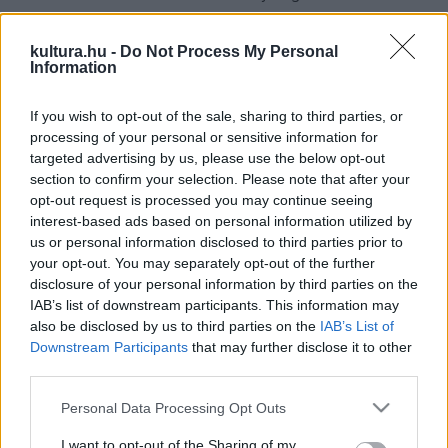
igazítva frissítette fel a mű tradicionális erényeit is megőrző
előadást.
kultura.hu -
Do Not Process My Personal
Information
A koreográfiát a nemzetközileg elismert Wayne Eagling és
If you wish to opt-out of the sale, sharing to third parties, or
Solymosi Tamás jegyzi, a jelmeztervező Rományi Nóra volt,
processing of your personal or sensitive information for
targeted advertising by us, please use the below opt-out
a díszletet Oláh Gusztáv korábbi remekének nyomán
section to confirm your selection. Please note that after your
Vavrinecz Beáta készítette. A főbb szerepekben Leblanc
opt-out request is processed you may continue seeing
Gergely, Sarkissova Karina, Komarov Alekszandr és Radziush
interest-based ads based on personal information utilized by
us or personal information disclosed to third parties prior to
Mikalai láthatók, közreműködnek a Magyar Nemzeti Balett
your opt-out. You may separately opt-out of the further
művészei, valamint a Magyar Állami Operaház Zenekara és
disclosure of your personal information by third parties on the
Gyermekkara (karvezető Hajzer Nikolett), vezényel Déri
IAB’s list of downstream participants. This information may
also be disclosed by us to third parties on the
IAB’s List of
András.
Downstream Participants
that may further disclose it to other
third parties.
Az E. T. A. Hoffmann német romantikus író A
diótörő és az
Please note that this website/app uses one or more Google
Personal Data Processing Opt Outs
egérkirály
című meséje nyomán született klasszikus balett
services and may gather and store information including but
1950 óta szinte minden évben a Magyar Állami Operaház
not limited to your visit or usage behaviour. You may click to
I want to opt-out of the Sharing of my