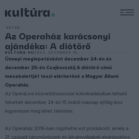
M
EGYÉB
Az Operaház karácsonyi
ajándéka: A diótörő
KULTURA.HU
2020. DECEMBER 18.
Ünnepi meglepetésként december 24-én és
december 25-én Csajkovszkij A diótörő című
mesebalettjét teszi elérhetővé a Magyar Állami
Operaház.
Az OperaLive közvetítéssorozat különkiadásában látható
felvételt december 24-én 15 órától másnap éjfélig lesz
ingyenesen meg lehet tekinteni.
Az Operaház 2016-ban rögzítette ezt produkciót, amely a
21. századi táncművészeti és látványvilágbeli elvárásokhoz