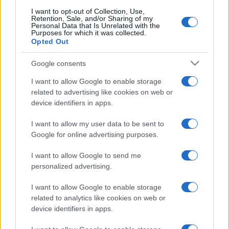
amely megillet egy fáraót, kora pedig láthatólag magasabb,
I want to opt-out of Collection, Use,
Retention, Sale, and/or Sharing of my
mint amennyit megért I. Thotmesz - végül pedig egy nyilat
Personal Data that Is Unrelated with the
Purposes for which it was collected.
észleltek a bebalzsamozott tetemben, amit szintén kizáró
Opted Out
okként említett Zahi Hawass.
Google consents
I want to allow Google to enable storage
A Discovery Channel szerint "Tutanhamon sírjának
related to advertising like cookies on web or
felfedezése óta az egyiptomi Királyok Völgyére vonatkozó
device identifiers in apps.
legfontosabb felfedezésről" van szó.
I want to allow my user data to be sent to
Google for online advertising purposes.
A DNS-elemzést egy nemzetközi kutatócsoport végezte el,
akik egyben háromdimenziós képet alkottak a múmiáról. A
I want to allow Google to send me
personalized advertising.
szenzációra hosszú ideje készültek: az egyiptomi régészet
vezetője már 2006-ban, a New York-i Metropolitan
I want to allow Google to enable storage
Múzeumban azt állította egy egyiptomi kiállítás
related to analytics like cookies on web or
device identifiers in apps.
megnyitásakor, hogy a tudósok közel állnak Hatsepszut
múmiájának azonosításához.