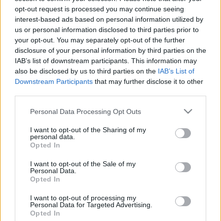
opt-out request is processed you may continue seeing
vizsgálatok még nem fejeződtek be, a főrégész
interest-based ads based on personal information utilized by
hangsúlyozta: az őrlőfog és az előzetes DNS-vizsgálati
us or personal information disclosed to third parties prior to
eredmények, valamint a háromdimenziós szkennerrel
your opt-out. You may separately opt-out of the further
disclosure of your personal information by third parties on the
végzett vizsgálatok tökéletesen elegendőek ahhoz, hogy a
IAB’s list of downstream participants. This information may
tudósok biztosak legyenek a dolgukban. Ezzel szemben
also be disclosed by us to third parties on the
IAB’s List of
egyes szakemberek némi kételyüknek adtak hangot
Downstream Participants
that may further disclose it to other
third parties.
Hatsepszut azonosításának teljes bizonyosságát illetően.
Please note that this website/app uses one or more Google
Personal Data Processing Opt Outs
services and may gather and store information including but
Ugyanakkor bejelentették, hogy arról a múmiáról, amelyről
not limited to your visit or usage behaviour. You may click to
I want to opt-out of the Sharing of my
eddig azt tartották, hogy a 18. dinasztiához tartozó nagy
personal data.
grant or deny consent to Google and its third-party tags to
Opted In
hódító, I. Thotmesz fáraónak - és mellesleg Hatsepszut
use your data for below specified purposes in below Google
consent section.
apjának - bebalzsamozott maradványa, minden kétséget
I want to opt-out of the Sale of my
Personal Data.
kizáró módon bebizonyosodott, hogy nem lehet I.
Opted In
Thotmeszé. A szkenneres vizsgálaton ugyanis
I want to opt-out of processing my
megállapítást nyert, hogy a múmia kéztartása nem lehet egy
Personal Data for Targeted Advertising.
Opted In
fáraóé, a múmiát tartalmazó szarkofág sem olyan, mint