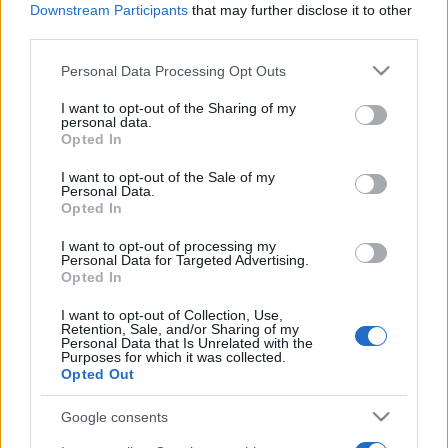
Downstream Participants
that may further disclose it to other
listáján. A freskókat a múlt század eleje óta többször
third parties.
restaurálták, a legutóbbi munkálatokat néhány napja
Please note that this website/app uses one or more Google
Personal Data Processing Opt Outs
fejezték be, ezek alkalmával bukkantak a titokzatos mester
services and may gather and store information including but
nevére.
not limited to your visit or usage behaviour. You may click to
I want to opt-out of the Sharing of my
personal data.
grant or deny consent to Google and its third-party tags to
Opted In
use your data for below specified purposes in below Google
Az UNESCO értékelése szerint a freskók ugyan még a
consent section.
I want to opt-out of the Sale of my
Personal Data.
bizánci festészeti kánont tükrözik, de olyan szabadság,
Opted In
realizmus, a méretek olyan harmóniája, olyan életbőség és
I want to opt-out of processing my
melegség jellemzi őket, ami már az olasz reneszánszt
Personal Data for Targeted Advertising.
harangozza be. Grigorij Grigorov elmondta, hogy a képeken
Opted In
profán elemek is megjelennek, így Szófia korabeli
I want to opt-out of Collection, Use,
Retention, Sale, and/or Sharing of my
kormányzójának és feleségének ábrázolása. Újításnak
Personal Data that Is Unrelated with the
Purposes for which it was collected.
számított, hogy a szentek és mártírok arca érzelmeket
Opted Out
fejez ki, és érdekesség, hogy az Utolsó vacsorát ábrázoló
freskón feltűnnek a bolgár konyhában használt zöldségek is.
Google consents