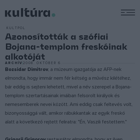
M
KULTPOL
Azonosították a szófiai
Bojana-templom freskóinak
alkotóját
ARCHÍV
2008. OKTÓBER 6.
Bozsidar Dimitrov
, a múzeum igazgatója az AFP-nek
elmondta, hogy immár nem fér kétség a művész kilétéhez,
bár eddig is sejteni lehetett, mivel a név szerepel a Bojana-
templom szertartásainak imáiban felsorolt királyok és
nemesemberek nevei között. Ami eddig csak feltevés volt,
bizonyossággá vált, amikor rábukkantak az egyik freskó
alatt a következő rejtett feliratra: "Én, Vaszili festettem."
Grigorij Grigorov
restaurátor elmondta, hogy az ilyen