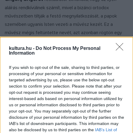
aláírás rendkívülinek számít, mivel a bizánci ortodox
művészetben tiltják a festő megnyilatkozását, a papok
szemében ugyanis Isten vezeti a művész kezét. Ez a
művész mégis feltüntette nevét, azt azonban rögtön egy
festékréteggel borította be, mert tudta, hogy a hívőknek
kultura.hu -
Do Not Process My Personal
nem szabad látniuk. Ám ilyen bizonyosság mellett is
Information
fennmaradhat némi kétség, ugyanis egy másik szakértő
szerint a nevét megörökítő Vaszili nem feltétlenül az egész
If you wish to opt-out of the sale, sharing to third parties, or
freskó alkotója, lehet, hogy csak a mester egyik segédje, aki
processing of your personal or sensitive information for
targeted advertising by us, please use the below opt-out
a szóban forgó részletet festette.
section to confirm your selection. Please note that after your
opt-out request is processed you may continue seeing
A kis Bojana-templom Szófia külvárosában, a Vitosa-hegy
interest-based ads based on personal information utilized by
us or personal information disclosed to third parties prior to
lábánál található. Az UNESCO Világörökség-listája szerint
your opt-out. You may separately opt-out of the further
freskói, amelyek közül a legismertebb 1259-ből való, az
disclosure of your personal information by third parties on the
egyik legjelentősebb középkori festményegyüttest alkotják.
IAB’s list of downstream participants. This information may
also be disclosed by us to third parties on the
IAB’s List of
A templom 1979 óta szerepel az UNESCO Világörökség-