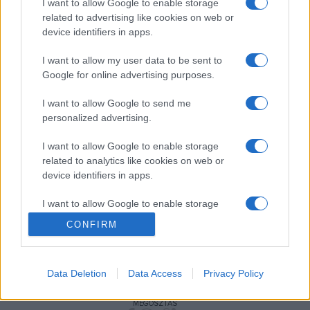
I want to allow Google to enable storage
A XIV. században kezdődött ottomán uralom idején a
related to advertising like cookies on web or
device identifiers in apps.
templomot sorsára hagyták és csak 1845-től, a bolgár
nemzeti mozgalom kibontakozásakor építettek hozzá új
I want to allow my user data to be sent to
részt. Miután a freskókat megrongálta a nedvesség és
Google for online advertising purposes.
bekormozta a gyertyák füstje, a templomot 1954-ben
I want to allow Google to send me
bezárták és csak 2006-ban nyitották meg részlegesen a
personalized advertising.
látogatók számára. Az állványzat utolsó részeit a napokban
I want to allow Google to enable storage
eltávolították, és a templomot olyan légkondicionáló
related to analytics like cookies on web or
berendezéssel szerelték fel, amely 17-18 fokos
device identifiers in apps.
hőmérsékletet állandósít. Az új világítás nem fejleszt hőt, a
I want to allow Google to enable storage
látogatók pedig legfeljebb negyedórát maradhatnak benn
related to functionality of the website or app.
CONFIRM
az (immár nem ismeretlen) alkotó ecsetjétől való
I want to allow Google to enable storage
falfestmények megcsodálására.
related to personalization.
Data Deletion
Data Access
Privacy Policy
I want to allow Google to enable storage
related to security, including authentication
MEGOSZTÁS