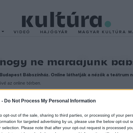
T
VIDEÓ
HAJÓGYÁR
MAGYAR KULTÚRA M
 hogy ne maradjunk báb
 Budapest Bábszínház. Online láthatják a nézők a teátrum 
ővé az online térben.
 nézőink jelenlétét nélkülöznünk kell a színház épületéből. Mive
 -
Do Not Process My Personal Information
zi élmény nélkül, ezért döntöttünk úgy, hogy elindítjuk a Bábfilm
to opt-out of the sale, sharing to third parties, or processing of your per
lőadásainkat, a nézőközönségünk által a Facebook-oldalunkon me
formation for targeted advertising by us, please use the below opt-out s
r selection. Please note that after your opt-out request is processed y