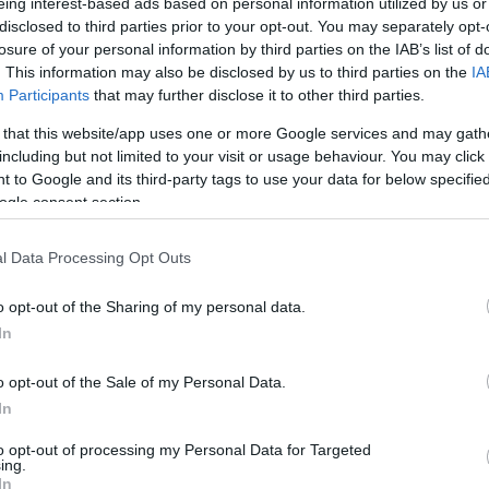
eing interest-based ads based on personal information utilized by us or
disclosed to third parties prior to your opt-out. You may separately opt-
öres Sándor költői mesejátéka, a
Holdbeli csónakos
lesz. A köv
losure of your personal information by third parties on the IAB’s list of
rű
Nyúl Péter
és a
80 nap alatt a Föld körül
lesz látható. Remélhe
. This information may also be disclosed by us to third parties on the
IA
Participants
that may further disclose it to other third parties.
 that this website/app uses one or more Google services and may gath
, hat kamerával rögzítette a produkciókat. A cél az volt, hogy a 
including but not limited to your visit or usage behaviour. You may click 
 to Google and its third-party tags to use your data for below specifi
ogle consent section.
juk ötvözni a bábfilm műfaját a bábszínpadi előadással. Bármilye
l Data Processing Opt Outs
y számunkra kedvezőtlen szituációban a pozitívumot megtalálni é
o opt-out of the Sharing of my personal data.
In
egészen közeli felvételek készítését, melyek olyan apró részlet
o opt-out of the Sale of my Personal Data.
lyezi a finom színészi gesztusokat, a bábszínészek aprólékos mozd
In
nek hiányát.
to opt-out of processing my Personal Data for Targeted
ing.
In