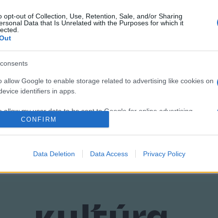
tt
elérhetővé tesz
egy családi jegyet is azoknak a családoknak, ak
o opt-out of Collection, Use, Retention, Sale, and/or Sharing
ersonal Data that Is Unrelated with the Purposes for which it
lected.
Out
őadásból. Fotó: Éder Vera
consents
o allow Google to enable storage related to advertising like cookies on
evice identifiers in apps.
AM
PROGRAM
STREAMING
o allow my user data to be sent to Google for online advertising
CONFIRM
s.
to allow Google to send me personalized advertising.
Data Deletion
Data Access
Privacy Policy
o allow Google to enable storage related to analytics like cookies on
evice identifiers in apps.
o allow Google to enable storage related to functionality of the website