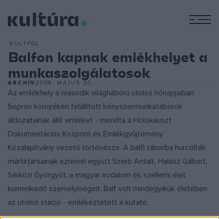
M
KULTPOL
Balfon kapnak emlékhelyet a
munkaszolgálatosok
ARCHÍV
2008. MÁJUS 20.
Az emlékhely a második világháború utolsó hónapjaiban
Sopron környékén felállított kényszermunkatáborok
áldozatainak állít emléket - mondta a Holokauszt
Dokumentációs Központ és Emlékgyűjtemény
Közalapítvány vezető történésze. A balfi táborba hurcolták
mártírtársainak ezreivel együtt Szerb Antalt, Halász Gábort,
Sárközi Györgyöt, a magyar irodalom és szellemi élet
kiemelkedő személyiségeit. Balf volt mindegyikük életében
az utolsó stáció - emlékeztetett a kutató.