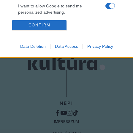
I want to allow Google to send me
personalized advertising.
MEGOSZTÁS
I want to allow Google to enable storage
CONFIRM
related to analytics like cookies on web or
device identifiers in apps.
Data Deletion
Data Access
Privacy Policy
I want to allow Google to enable storage
related to functionality of the website or app.
I want to allow Google to enable storage
related to personalization.
I want to allow Google to enable storage
related to security, including authentication
functionality and fraud prevention, and other
NÉPI
user protection.
IMPRESSZUM