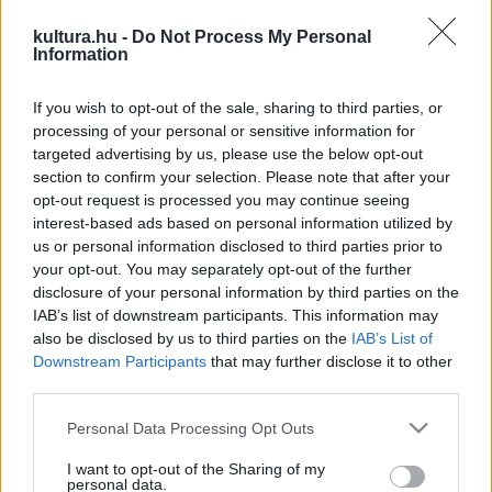
Az emlékművet
Kutas László
szobrászművész készíti el. A
kultura.hu -
Do Not Process My Personal
kompozíciót a temetődomb oldalába süllyedő, előredőlő
Information
kőlapok - sírkövek - alkotják, amelyek az erőltetett menetet
If you wish to opt-out of the sale, sharing to third parties, or
szimbolizálják. Az emlékhely építészeti tervezése
Winkler
processing of your personal or sensitive information for
Barnabás
nevéhez fűződik. Az alapkő letételéhez
targeted advertising by us, please use the below opt-out
kapcsolódva kegyeleti megemlékezést tartanak az 1945.
section to confirm your selection. Please note that after your
opt-out request is processed you may continue seeing
március 31-i SS-vérengzés megújított emlékhelyénél és a
interest-based ads based on personal information utilized by
balfi embermentők emlékkövénél.
us or personal information disclosed to third parties prior to
your opt-out. You may separately opt-out of the further
disclosure of your personal information by third parties on the
A rendezvény keretében az 1944-1945. évi kényszermunka
IAB’s list of downstream participants. This information may
- erődítésépítés - történetét feldolgozó állandó kiállítást
also be disclosed by us to third parties on the
IAB’s List of
nyílik a balfi művelődési házban. Azt követően magyar,
Downstream Participants
that may further disclose it to other
third parties.
osztrák és szlovák történészek részvételével vasárnapig
tartó tanácskozás veszi kezdetét, amelyen szó lesz
Please note that this website/app uses one or more Google
Personal Data Processing Opt Outs
services and may gather and store information including but
egyebek között a háborús kényszermunka tudományos
not limited to your visit or usage behaviour. You may click to
I want to opt-out of the Sharing of my
feltárásának helyzetéről, a szellemi élet veszteségeinek
personal data.