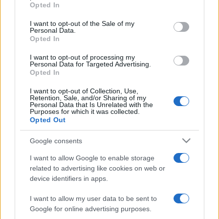
grant or deny consent to Google and its third-party tags to
Opted In
feltárásáról, a Sopron vidéki német lakosság háború utáni
use your data for below specified purposes in below Google
consent section.
kitelepítéséről, továbbá arról, hogy a balfi nemzeti
I want to opt-out of the Sale of my
Personal Data.
történelmi-irodalmi emlékhely milyen missziót tölthet be a
Opted In
fiatal generáció oktatásában, nevelésében.
I want to opt-out of processing my
Personal Data for Targeted Advertising.
Opted In
Európai jelentőségűnek minősítette a leendő emlékhelyet a
I want to opt-out of Collection, Use,
sajtótájékoztatón Sopron polgármestere.
Fodor Tamás
Retention, Sale, and/or Sharing of my
Personal Data that Is Unrelated with the
hozzátette: a soproni önkormányzat az ügy mellé állt és
Purposes for which it was collected.
anyagilag is segítette az emlékhely megvalósulását.
Opted Out
Támogatta a kezdeményezők szándékát az Európai Unió, a
Google consents
bécsi Zukunftsfonds, a kulturális tárca, a Holokauszt
I want to allow Google to enable storage
Dokumentációs Központ és Emlékgyűjtemény
related to advertising like cookies on web or
Közalapítvány, az Emlékezés 1944-2004 Közhasznú
device identifiers in apps.
Alapítvány, a soproni levéltár és a balfi részönkormányzat is.
I want to allow my user data to be sent to
Google for online advertising purposes.
(Múlt-kor/MTI)