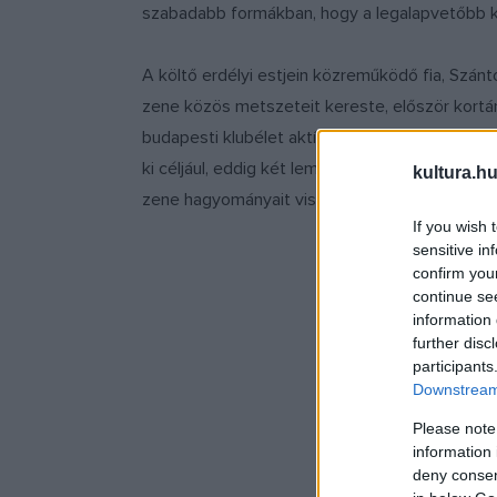
szabadabb formákban, hogy a legalapvetőbb ké
A költő erdélyi estjein közreműködő fia, Szánt
zene közös metszeteit kereste, először kortár
budapesti klubélet aktív szereplői voltak. 20
ki céljául, eddig két lemezük jelent meg, mind
kultura.hu
zene hagyományait viszi tovább, első nagyl
If you wish 
sensitive in
confirm you
continue se
information 
further disc
participants
Downstream 
Please note
information 
deny consent