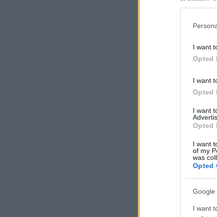
in below Go
Persona
I want t
Opted 
I want t
Opted 
I want 
Advertis
Opted 
I want t
of my P
was col
Opted 
Google 
I want t