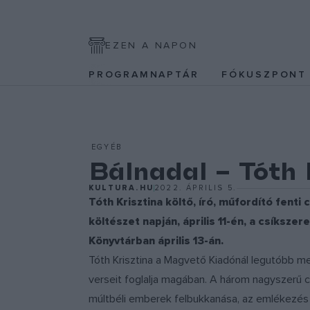
EZEN A NAPON
PROGRAMNAPTÁR
FÓKUSZPON
EGYÉB
Bálnadal – Tóth 
KULTURA.HU
2022. ÁPRILIS 5.
Tóth Krisztina költő, író, műfordító fen
költészet napján, április 11-én, a csíksz
Könyvtárban április 13-án.
Tóth Krisztina a Magvető Kiadónál legutóbb m
verseit foglalja magában. A három nagyszerű c
múltbéli emberek felbukkanása, az emlékezés