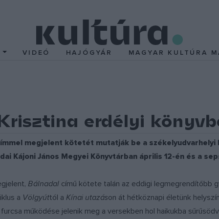
T
VIDEÓ
HAJÓGYÁR
MAGYAR KULTÚRA M
Krisztina erdélyi könyv
ti címmel megjelent kötetét mutatják be a székelyudvarhel
eredai Kájoni János Megyei Könyvtárban április 12-én és a 
egjelent,
Bálnadal
című kötete talán az eddigi legmegrendítőbb g
iklus a
Völgyút
tól a
Kínai utazás
on át hétköznapi életünk helyszín
 furcsa működése jelenik meg a versekben hol haikukba sűrűsödv