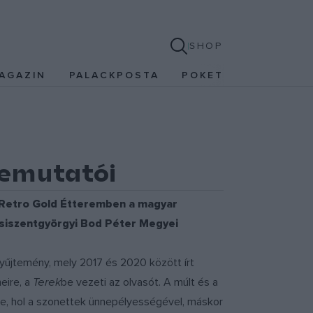
SHOP
AGAZIN
PALACKPOSTA
POKET
bemutatói
yi Retro Gold Étteremben a magyar
sepsiszentgyörgyi Bod Péter Megyei
yűjtemény, mely 2017 és 2020 között írt
eire, a
Terek
be vezeti az olvasót. A múlt és a
e, hol a szonettek ünnepélyességével, máskor