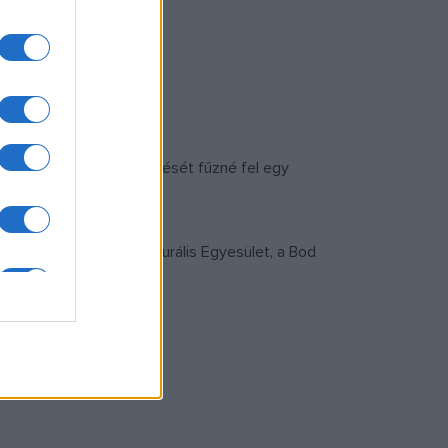
 elmúlt négy év daltermését fűzné fel egy
Gold Étterem, a G. Kulturális Egyesület, a Bod