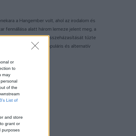
zenekara a Hangember volt, ahol az irodalom és
r fennállása alatt három lemeze jelent meg, a
 és a nyugati rockzene összeházasítását tűzte
ekarba, ami a magyar populáris és alternatív
sonal or
ection to
ou may
 personal
out of the
 downstream
B’s List of
er and store
to grant or
ed purposes