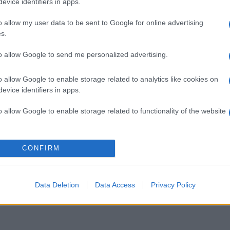
evice identifiers in apps.
o allow my user data to be sent to Google for online advertising
s.
to allow Google to send me personalized advertising.
o allow Google to enable storage related to analytics like cookies on
 koncert után tervez egy nagyobb kiadványt 2022-ben, amiben az
evice identifiers in apps.
o allow Google to enable storage related to functionality of the website
 író lesz. A rendezvény támogatói a Szépírók Társasága, a Retro 
Könyvtár, a Liszt Intézet és Hargita Megye Tanácsa.
o allow Google to enable storage related to personalization.
CONFIRM
o allow Google to enable storage related to security, including
olható, a szerző dedikálja. Mindenkit szeretettel várnak.
cation functionality and fraud prevention, and other user protection.
Data Deletion
Data Access
Privacy Policy