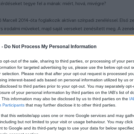
rdéseket tegye fel a mának: miért, hová, mivégre?
ó Marcell 2014-óta foglalkozik aktívan színpadi zenéléssel. Első 
s irodalmi műveket, majd saját verseket zenésített meg. A zeneka
19-ben megalapította a Folksteps zenekart, ami a magyar népzene
kettő komoly sikereket ért el. 2020 nyarán belépett a Damara zen
 -
Do Not Process My Personal Information
emezük 2021 decemberében jelent meg.
to opt-out of the sale, sharing to third parties, or processing of your per
formation for targeted advertising by us, please use the below opt-out s
r selection. Please note that after your opt-out request is processed y
eing interest-based ads based on personal information utilized by us or
disclosed to third parties prior to your opt-out. You may separately opt-
losure of your personal information by third parties on the IAB’s list of
. This information may also be disclosed by us to third parties on the
IA
Participants
that may further disclose it to other third parties.
 that this website/app uses one or more Google services and may gath
including but not limited to your visit or usage behaviour. You may click 
 to Google and its third-party tags to use your data for below specifi