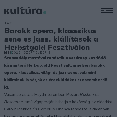
M
EGYÉB
Barokk opera, klasszikus
zene és jazz, kiállítások a
Herbstgold Fesztiválon
MTI
2022. SZEPTEMBER 9.
Szenvedély mottóval rendezik a vasárnap kezdődő
kismartoni Herbstgold Fesztivált, amelyen barokk
opera, klasszikus, világ- és jazz-zene, valamint
kiállítások is várják az érdeklődőket szeptember 15-
ig.
Vasárnap este a Haydn-teremben Mozart
Bastien és
Bastienne
című vígoperáját láthatja a közönség, az előadást
Carolin Pienkos és Cornelius Obonya rendezte, a darabban
Bastienne szerepét Amélie Hois alakítja, aki filmszínészként