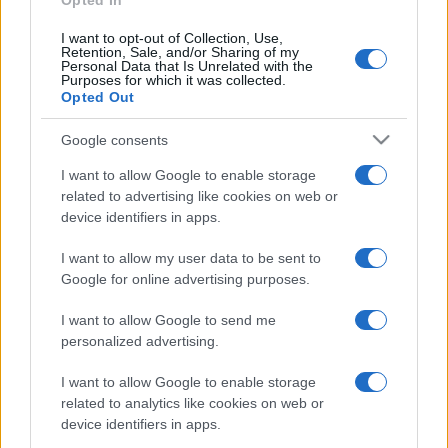
Camille Saint-Saëns
a-moll csellóverseny
e és Antonín
Opted In
Dvorák
Újvilág szimfóniá
ja szerepel.
I want to opt-out of Collection, Use,
Retention, Sale, and/or Sharing of my
Personal Data that Is Unrelated with the
Purposes for which it was collected.
Szeptember 24-én csendül fel John Malkovich
A
Opted Out
zenekritikus
című showja. Szeptember 19-én és 25-én a
Google consents
Leonkoro Quartett tagjai koncerteznek. A fesztiválról nem
hiányzik a roma és a balkáni zene sem, idén a Toti Ovidiu
I want to allow Google to enable storage
Romafest és a Traditional Gipsy Orchestra képviselik a
related to advertising like cookies on web or
device identifiers in apps.
műfajt.
I want to allow my user data to be sent to
Google for online advertising purposes.
Szeptember 11-én, vasárnap délután Alfredo Barsuglia és
Manfred Bockelmann szobrainak, valamint Claudia Plank és
I want to allow Google to send me
Hans Werner Poschauko sgraffitója felavatásával és a
personalized advertising.
Kunstverein Eisenstadt
Geisterpop/ulation in dialogue with
I want to allow Google to enable storage
the lost this world
című kiállításának megnyitójával indul az
related to analytics like cookies on web or
idei Herbstgold Fesztivál Kismartonban.
device identifiers in apps.