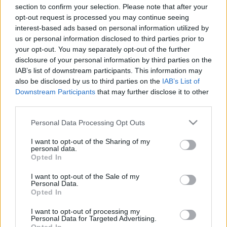
section to confirm your selection. Please note that after your
opt-out request is processed you may continue seeing
Szeptember 17-én a francia gitárművész Biréli Lagrene
interest-based ads based on personal information utilized by
zenekara, a Biréli Lagrene Quartet & Friends, valamint a
us or personal information disclosed to third parties prior to
Janoska Ensemble fellépése Django Reinhardt emléke előtt
your opt-out. You may separately opt-out of the further
disclosure of your personal information by third parties on the
tiszteleg.
IAB’s list of downstream participants. This information may
also be disclosed by us to third parties on the
IAB’s List of
Szeptember 18-án matinékoncertet ad
Downstream Participants
that may further disclose it to other
Schiff András zongoraművész.
third parties.
Please note that this website/app uses one or more Google
Personal Data Processing Opt Outs
A Chamber Orchestra of Europe közreműködésével Haydn
services and may gather and store information including but
not limited to your visit or usage behaviour. You may click to
I want to opt-out of the Sharing of my
104. (D-dúr) London szimfóniá
ja csendül fel Schiff
personal data.
grant or deny consent to Google and its third-party tags to
vezényletével, Haydn
11. (D-dúr) zongoraversenye
és
Opted In
use your data for below specified purposes in below Google
Bartók Béla
Divertimentó
ja után. Este Várdai István
consent section.
I want to opt-out of the Sale of my
Personal Data.
csellóművész az ukrán származású karmesterrel, Okszana
Opted In
Linivvel és az általa alapított Ukrán Ifjúsági Szimfonikus
I want to opt-out of processing my
Zenekarral lép fel. Műsorukban Zoltan Almashi
Sinfoniettá
ja,
Personal Data for Targeted Advertising.