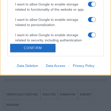
I want to allow Google to enable storage
Az osztrák képzőművész, Alfredo Barsuglia fából készült
related to functionality of the website or app.
nyugágyakat helyez el a kastély újonnan áttervezett
I want to allow Google to enable storage
előkertjébe. A fényszobrok nappal színes pontokként
related to personalization.
láthatók, éjszaka pedig világítanak, illetve szélfúvás esetén
megszólalnak. Manfred Bockelmann műtárgya szintén a
I want to allow Google to enable storage
related to security, including authentication
széllel dolgozik, az
En passant projekt
et az előkertben évek
functionality and fraud prevention, and other
CONFIRM
óta kihasználatlanul álló tizenegy zászlórúdra dolgozta ki. A
user protection.
tizenegy különálló zászló kedvező széljárás esetén egy
tömegjelenetet ábrázoló, nagyformátumú zászlót alkot.
Data Deletion
Data Access
Privacy Policy
HERBSTGOLD FESZTIVÁL
KIÁLLÍTÁS
KISMARTON
KONCERT
PROGRAM