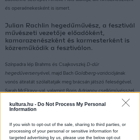
és operaénekesként is ismert.
Julian Rachlin hegedűművész, a fesztivál
művészeti vezetője előadóként,
kamarazenészként és karmesterként is
közreműködik a fesztiválon.
Színpadra lép Brahms és Csajkovszkij
D-dúr
hegedűverseny
ével, majd Bach
Goldberg-variáció
jának
vonós átiratát szólaltatják meg brácsán játszó feleségével,
Sarah McElravy-val, valamint Boris Adrianov csellóművésszel.
kultura.hu -
Do Not Process My Personal
Juan Diego Flórez dalestjén szeptember 16-án Schubert-
Information
dalok, Jacques Offenbach, Rossini, Puccini és Massenet
If you wish to opt-out of the sale, sharing to third parties, or
művei csendülnek fel, valamint dél-amerikai slágerek,
processing of your personal or sensitive information for
amelyeket az operaénekes saját gitárkísérettel ad elő.
targeted advertising by us, please use the below opt-out