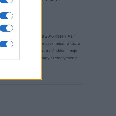
a nem volt balett bemutató. Az est
ással.
 és Belgrádban hangzik el 2016 őszén. Az
I
vetkezendő egy évben nemcsak műsorra tűzi a
óbára egy-egy rövid beavató előadáson majd
ok@pfz.hu
e-mail címen vagy személyesen a