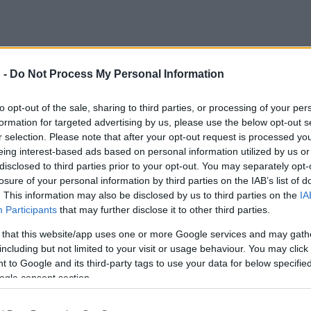
 -
Do Not Process My Personal Information
orszakokon átívelő, ezért mindenkor időszerű. A Pannon Filharmo
ssességéből fakadó új megközelítések lendületével állítja színpadra
to opt-out of the sale, sharing to third parties, or processing of your per
formation for targeted advertising by us, please use the below opt-out s
r selection. Please note that after your opt-out request is processed y
eing interest-based ads based on personal information utilized by us or
disclosed to third parties prior to your opt-out. You may separately opt-
nius 11-én az alkotó három nagy színpadi művét,
A fából faragott k
losure of your personal information by third parties on the IAB’s list of
tán, a produkciót
A fából faragott királyfi
másodszori előadása fog
. This information may also be disclosed by us to third parties on the
IA
Participants
that may further disclose it to other third parties.
csolatának végtelen, ambivalens és dinamikus labirintusán.
 that this website/app uses one or more Google services and may gath
including but not limited to your visit or usage behaviour. You may click 
 to Google and its third-party tags to use your data for below specifi
ogle consent section.
omponált pár-darabot: az Alessandro Baricco-novella ihlette
Sen