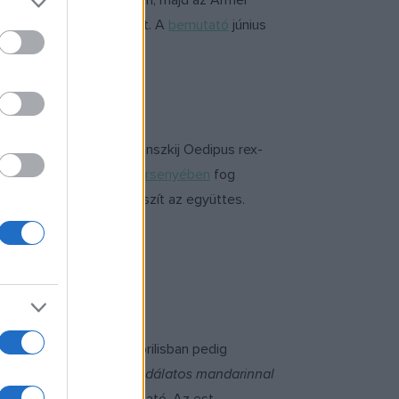
be a zenekar május 15-én, majd az Armel
közönség Judit vívódásait. A
bemutató
június
 csendül fel Igor Sztravinszkij Oedipus rex-
 Béla második hegedűversenyében
fog
műről CD-felvételt készít az együttes.
t
láthatja a közönség, áprilisban pedig
 állítja színpadra
A csodálatos mandarinnal