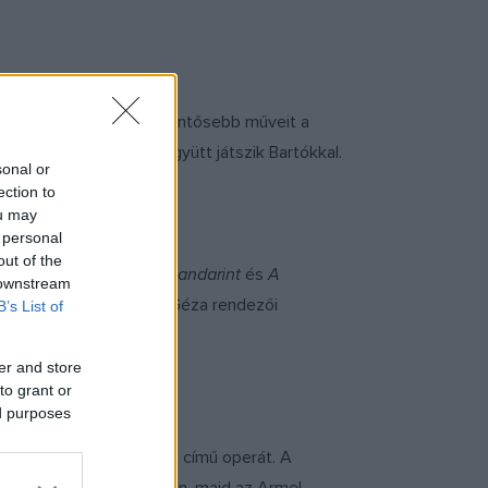
nikusok a szerző legjelentősebb műveit a
 ? és így voltaképpen együtt játszik Bartókkal.
sonal or
ection to
ou may
 personal
out of the
irályfit
,
A csodálatos mandarint
és
A
 downstream
lalja keretbe. M. Tóth Géza rendezői
B’s List of
er and store
to grant or
ed purposes
za Sangue (Vértelenül)
című operát. A