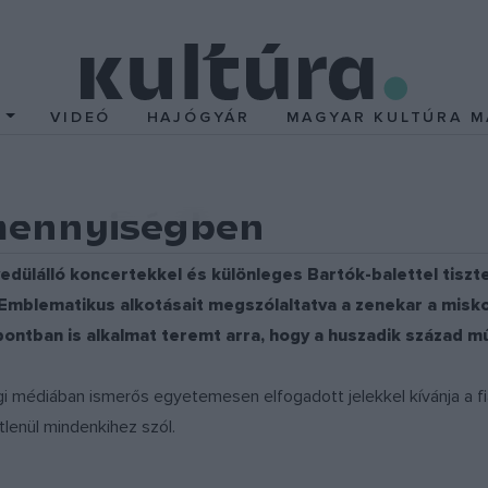
T
VIDEÓ
HAJÓGYÁR
MAGYAR KULTÚRA M
mennyiségben
dülálló koncertekkel és különleges Bartók-balettel tiszt
Emblematikus alkotásait megszólaltatva a zenekar a miskol
pontban is alkalmat teremt arra, hogy a huszadik század 
médiában ismerős egyetemesen elfogadott jelekkel kívánja a fiata
tlenül mindenkihez szól.