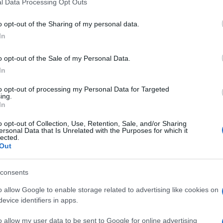
gue
-t
Alföldi Róbert rendezésében, először Avignonban mutatja 
l Data Processing Opt Outs
 nyilvános főpróbán, a pécsi Kodály Központban
élheti át újra a 
o opt-out of the Sharing of my personal data.
In
o opt-out of the Sale of my Personal Data.
In
ekar évadnyitó koncertjén
A csodálatos mandarin
szvit-változata
to opt-out of processing my Personal Data for Targeted
ing.
jamin Schmid lesz a Pannon Filharmonikusok vendége, aki
Bartók
In
zeneszerző az egyetlen hiteles hegedűversenyének tekintett. A 
o opt-out of Collection, Use, Retention, Sale, and/or Sharing
ersonal Data that Is Unrelated with the Purposes for which it
lected.
Out
consents
o allow Google to enable storage related to advertising like cookies on
üttes 2017 tavaszán: márciusban
Sztravinszkij Pulcinellájával együt
evice identifiers in apps.
sok a Pécsi Nemzeti Színházzal és a Pécsi Balettel koprodukcióban
o allow my user data to be sent to Google for online advertising