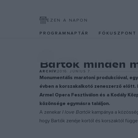
EZEN A NAPON
PROGRAMNAPTÁR
FÓKUSZPON
EGYÉB
Bartók minden 
ARCHÍV
2016. JÚNIUS 7.
Monumentális maratoni produkcióval, egye
évben a korszakalkotó zeneszerző előtt. 
Armel Opera Fesztiválon és a Kodály Köz
közönsége egymásra találjon.
A zenekar
I love Bartók
kampánya a közösségi 
hogy Bartók zenéje kortól és korszaktól függe