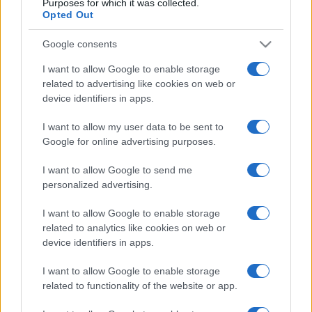
Purposes for which it was collected.
egymáshoz a Kárpát-medencében élő embereket? ?
Opted Out
méltatta a művészt. Majd hozzátette: a zeneszerzői
Google consents
tevékenysége mellett kutatói munkája is sokat adott az
I want to allow Google to enable storage
utókornak, megteremtve a modern zenepedagógia alapjait.
related to advertising like cookies on web or
Az alkotás és a kutatás szorosan összefonódott életében.
device identifiers in apps.
Tanítványaira a szellemi szabadságot, a szakmai
I want to allow my user data to be sent to
igényességet és a fegyelmezett munkába vetett hitet
Google for online advertising purposes.
hagyta.
I want to allow Google to send me
personalized advertising.
A kiállítás tizenkét tablójának mindegyike egy-egy
jellegzetes téma köré épül - a személyiség, a magánélet, a
I want to allow Google to enable storage
related to analytics like cookies on web or
nyilvánosság előtti szerep - és a zeneszerzői,
device identifiers in apps.
népzenekutatói és tudományos életpálya különböző oldalait
mutatja be.
I want to allow Google to enable storage
related to functionality of the website or app.