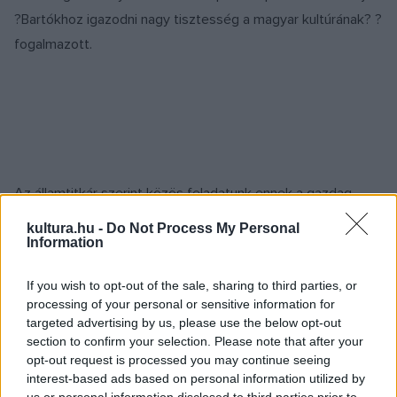
?Bartókhoz igazodni nagy tisztesség a magyar kultúrának? ?
fogalmazott.
Az államtitkár szerint közös feladatunk ennek a gazdag
kulturális örökségnek a megőrzése. ?Minden kornak meg
kultura.hu -
Do Not Process My Personal
kell találnia a maga eszközeit ahhoz, hogy Bartók
Information
géniuszának üzenetét minél szélesebb körbe eljuttassa? ?
If you wish to opt-out of the sale, sharing to third parties, or
fűzte hozzá. A kormányzat erre irányuló törekvését
processing of your personal or sensitive information for
ismertetve megtudhattuk: idén 940 millió forinttal, jövőre
targeted advertising by us, please use the below opt-out
pedig még további 100 millió forinttal támogatják a Bartók-
section to confirm your selection. Please note that after your
opt-out request is processed you may continue seeing
év programjait, amelyek között kiállítások, konferenciák,
interest-based ads based on personal information utilized by
hangversenyek, oktatási programok, nemzetközi
us or personal information disclosed to third parties prior to