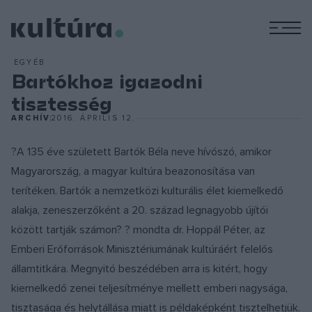
M
EGYÉB
Bartókhoz igazodni
tisztesség
ARCHÍV
2016. ÁPRILIS 12.
?A 135 éve született Bartók Béla neve hívószó, amikor
Magyarország, a magyar kultúra beazonosítása van
terítéken. Bartók a nemzetközi kulturális élet kiemelkedő
alakja, zeneszerzőként a 20. század legnagyobb újítói
között tartják számon? ? mondta dr. Hoppál Péter, az
Emberi Erőforrások Minisztériumának kultúráért felelős
államtitkára. Megnyitó beszédében arra is kitért, hogy
kiemelkedő zenei teljesítménye mellett emberi nagysága,
tisztasága és helytállása miatt is példaképként tisztelhetjük.