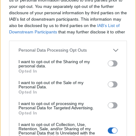
események is szerepelnek. A
Mikrokozmosz
?
Bevezetés
your opt-out. You may separately opt-out of the further
disclosure of your personal information by third parties on the
Bartók Béla világába
című tárlatról elmondta, hogy zenei
IAB’s list of downstream participants. This information may
anyagok kíséretében tizenkét tablón, kilenc nyelven
also be disclosed by us to third parties on the
IAB’s List of
mutatják be a zeneszerző életművét. Dr. Hoppál Péter
Downstream Participants
that may further disclose it to other
third parties.
rámutatott, hogy a mintegy kétéves kiemelt
programsorozat célja itthon is újra ráirányítani a figyelmet
Please note that this website/app uses one or more Google
Personal Data Processing Opt Outs
services and may gather and store information including but
Bartók Béla hagyatékára.
not limited to your visit or usage behaviour. You may click to
I want to opt-out of the Sharing of my
personal data.
grant or deny consent to Google and its third-party tags to
Opted In
use your data for below specified purposes in below Google
consent section.
I want to opt-out of the Sale of my
Personal Data.
Opted In
I want to opt-out of processing my
Personal Data for Targeted Advertising.
Hammerstein Judit, a Balassi Intézet főigazgatója a 22 éves
Opted In
Bartók Béla gondolatait idézte a megnyitón. ?Az egymás
I want to opt-out of Collection, Use,
felé fordulás különleges eszköze a zene közös nyelve.
Retention, Sale, and/or Sharing of my
Personal Data that Is Unrelated with the
Bartók tevékenysége minden bizonnyal közelebb hozta