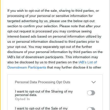
Kosztándi István lesz. Az est második felében a VI.
If you wish to opt-out of the sale, sharing to third parties, or
Pastorale szimfónia szólal meg. A közönséget idén nem a
processing of your personal or sensitive information for
megszokott 4000 fős lelátó várja. A jelenlegi
targeted advertising by us, please use the below opt-out
korlátozásoknak megfelelően 1500 fős, ültetett nézőteret
section to confirm your selection. Please note that after your
opt-out request is processed you may continue seeing
állítanak fel a macskakövekre. A zenekar a Dóm előtti
interest-based ads based on personal information utilized by
lépcsőkön foglal majd helyet.
us or personal information disclosed to third parties prior to
your opt-out. You may separately opt-out of the further
disclosure of your personal information by third parties on the
A 2020-as ajándékkoncertre szóló ingyenes jegyek egy
IAB’s list of downstream participants. This information may
része a Szegedi Szimfonikus Zenekarnál és a Szabadtéri
also be disclosed by us to third parties on the
IAB’s List of
jegyirodájánál érhető el. A REÖK – regionális összművészeti
Downstream Participants
that may further disclose it to other
third parties.
központban személyesen július 1-től vehetők át a belépők
szegedi lakcímkártyával a készlet erejéig. A szimfonikus
Please note that this website/app uses one or more Google
Personal Data Processing Opt Outs
services and may gather and store information including but
bérlettel rendelkezőknek a zenekar Facebook-oldalára
not limited to your visit or usage behaviour. You may click to
I want to opt-out of the Sharing of my
küldött üzenetben és a honlapjukon szereplő címekre
personal data.
grant or deny consent to Google and its third-party tags to
Opted In
küldött e-mailben van lehetőségük írásbeli előjegyzésre.
use your data for below specified purposes in below Google
consent section.
I want to opt-out of the Sale of my