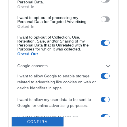
Personal Data.
A városi idegenforgalom fellendítéséért a jegyek másik
Opted In
felét a fesztivál a legjelentősebb szegedi szállodáknak
I want to opt-out of processing my
Personal Data for Targeted Advertising.
ajánlotta fel. A belépőket a Novotel Szeged, az Art Hotel
Opted In
Szeged, a Hunguest Hotel Forrás Szeged, valamint a Mátrix
I want to opt-out of Collection, Use,
és a City Hotel osztja majd szét szállóvendégei között.
Retention, Sale, and/or Sharing of my
Personal Data that Is Unrelated with the
Purposes for which it was collected.
Opted Out
Google consents
LUDWIG VAN BEETHOVEN
PROGRAM
SZEGEDI SZABADTÉRI JÁTÉKOK
I want to allow Google to enable storage
related to advertising like cookies on web or
SZEGEDI SZIMFONIKUS ZENEKAR
device identifiers in apps.
I want to allow my user data to be sent to
MEGOSZTÁS
Google for online advertising purposes.
I want to allow Google to send me
CONFIRM
personalized advertising.