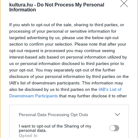
kultura.hu -
Do Not Process My Personal
Information
"Már a geofizikai felméréseknél és a próbafeltárásoknál
sejteni lehetett, hogy az újkőkori lelőhelyek sokkal
If you wish to opt-out of the sale, sharing to third parties, or
processing of your personal or sensitive information for
jelentősebbek és nagyobbak, mint a többi korszak
targeted advertising by us, please use the below opt-out
lelőhelyei, és olyan leletanyagok jöttek elő, akkora számban,
section to confirm your selection. Please note that after your
mint még megyénkben eddig soha" - fogalmazott
opt-out request is processed you may continue seeing
interest-based ads based on personal information utilized by
Frankovics Tibor.
us or personal information disclosed to third parties prior to
your opt-out. You may separately opt-out of the further
Korábban is ismert volt, hogy elődeink már 7000 évvel
disclosure of your personal information by third parties on the
IAB’s list of downstream participants. This information may
ezelőtt körárkokkal, sáncrendszerrel védték településeiket,
also be disclosed by us to third parties on the
IAB’s List of
de ilyen nagy felületen ilyesmi eddig még nem volt látható,
Downstream Participants
that may further disclose it to other
legfeljebb az árok-rendszer egy-egy kis szelete kerülhetett
third parties.
feltárásra. Sormás környékén több árokrendszerrel körülvett
Please note that this website/app uses one or more Google
Personal Data Processing Opt Outs
újkőkori település nyomait is megtalálták. A települések
services and may gather and store information including but
not limited to your visit or usage behaviour. You may click to
I want to opt-out of the Sharing of my
házai cölöpszerkezetes, paticsfalú építmények voltak.
personal data.
grant or deny consent to Google and its third-party tags to
Opted In
Letenye határában Árpád-kori kovács települést tártak fel a