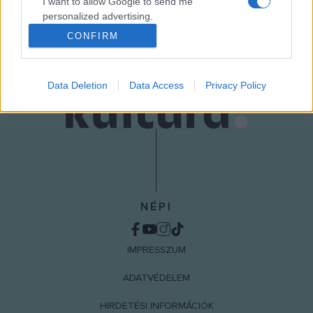
I want to allow Google to send me
MEGOSZTÁS
personalized advertising.
CONFIRM
I want to allow Google to enable storage
related to analytics like cookies on web or
device identifiers in apps.
Data Deletion
Data Access
Privacy Policy
I want to allow Google to enable storage
related to functionality of the website or app.
I want to allow Google to enable storage
related to personalization.
I want to allow Google to enable storage
related to security, including authentication
NÉPI
functionality and fraud prevention, and other
user protection.
IMPRESSZUM
ADATVÉDELEM
HIRDETÉSI INFORMÁCIÓK