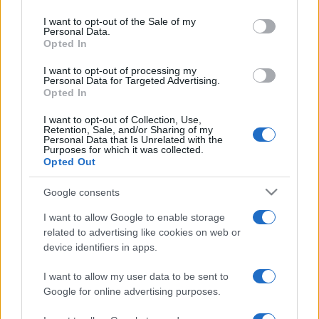
use your data for below specified purposes in below Google
régészek. A környéken ma is megtalálhatók a "Csitár"
consent section.
I want to opt-out of the Sale of my
Personal Data.
földrajzi nevek, amelyek megőrizték a kovácsmesterség
Opted In
középkori megnevezését - mesélte el Frankovics Tibor.
I want to opt-out of processing my
Personal Data for Targeted Advertising.
Opted In
Az autópálya építéseknél talált nagy mennyiségű lelet
számára külön raktárbázist alakítottak ki Gellénházán, a
I want to opt-out of Collection, Use,
Retention, Sale, and/or Sharing of my
leletek meghatározása és leltározása folyamatosan
Personal Data that Is Unrelated with the
Purposes for which it was collected.
történik. Tudományos feldolgozása azonban évekig is
Opted Out
eltarthat. "A Nyugat-Dunántúl patakokkal szabdalt felszínén
Google consents
szinte minden patakpart régészeti lelőhely, amely őrzi az
elmúlt évezredek kultúráinak, népeinek nyomait" - mondta
I want to allow Google to enable storage
related to advertising like cookies on web or
végezetül Frankovics Tibor.
device identifiers in apps.
(Múlt-kor/MTI-Panoráma)
I want to allow my user data to be sent to
Google for online advertising purposes.