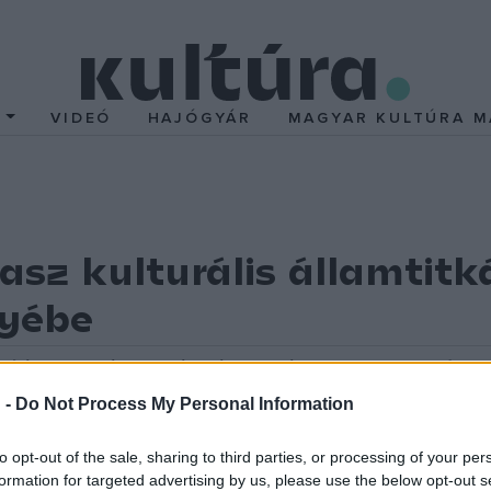
T
VIDEÓ
HAJÓGYÁR
MAGYAR KULTÚRA M
asz kulturális államtitk
gyébe
térium államtitkára, Vittorio Sgarbi ellen azzal a gyanúval
t egy kiállításon – jelentette be szerdán a közép-olaszo
 -
Do Not Process My Personal Information
rtja alapján kezdődött: ebben beszámoltak egy 2021-es kiállításr
to opt-out of the sale, sharing to third parties, or processing of your per
zent Péter elfogatása
című, vászonra készült festményét, amel
formation for targeted advertising by us, please use the below opt-out s
tménnyel.