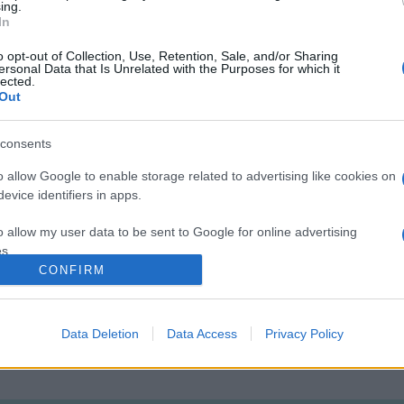
ing.
In
et, illetve azzal, hogy értékesítési céllal próbált külföldre csemp
o opt-out of Collection, Use, Retention, Sale, and/or Sharing
ersonal Data that Is Unrelated with the Purposes for which it
veteli. Gennaro Sangiuliano kulturális miniszter a Rainak adott k
lected.
Out
niszterelnök pedig még nem reagált az ügyre.
consents
TI / EPA / Riccardo Antimiani
o allow Google to enable storage related to advertising like cookies on
evice identifiers in apps.
o allow my user data to be sent to Google for online advertising
s.
RSZÁG
VILÁG
CONFIRM
to allow Google to send me personalized advertising.
o allow Google to enable storage related to analytics like cookies on
Data Deletion
Data Access
Privacy Policy
evice identifiers in apps.
o allow Google to enable storage related to functionality of the website