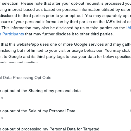
r selection. Please note that after your opt-out request is processed y
eing interest-based ads based on personal information utilized by us or
disclosed to third parties prior to your opt-out. You may separately opt-
ny illegális beszerzését úgy próbálták elleplezni, hogy a kiállítása
losure of your personal information by third parties on the IAB’s list of
rségnek, kiemelve, hogy azt az eredeti keretéből kivágva tulajdo
. This information may also be disclosed by us to third parties on the
IA
kezett nála a kép megvásárlásának szándékával, akit később az áll
Participants
that may further disclose it to other third parties.
 that this website/app uses one or more Google services and may gath
z évben egy tépett állapotú vászonképet mutatott be egy restaurá
including but not limited to your visit or usage behaviour. You may click 
 to Google and its third-party tags to use your data for below specifi
 Péter elfogatásá
t, amelyet később a 2021-es kiállításon is bemut
ogle consent section.
önbség, hogy a kiállított kép bal felső sarkában megjelent gyertya
„eredetiként” feltüntetni az ellopott festményt.
l Data Processing Opt Outs
 előtt történészként és művészeti íróként ismertté vált és a tévé
o opt-out of the Sharing of my personal data.
a azt állítja, hogy a festményt az édesanyja által 2000-ben vásáro
In
nak adott nyilatkozatában pedig azt mondta, rejtély helyett csupá
o opt-out of the Sale of my Personal Data.
donába került eredeti kép egy rossz másolata.
In
to opt-out of processing my Personal Data for Targeted
folyamatban van: azzal gyanúsítják, hogy az olasz kormány alkalmaz