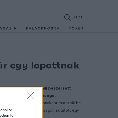
SHOP
AGAZIN
PALACKPOSTA
POKET
ár egy lopottnak
, hogy egy törvénytelenül beszerzett
rszági Macereta ügyészsége.
ól, amelyen Sgarbi tulajdonaként mutatták be
sonal or
y csaknem teljes azonosságot mutatott egy
ection to