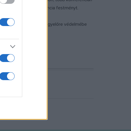
észni egy 17. századi francia festményt.
edd esti nyilatkozatában egyelőre védelmébe