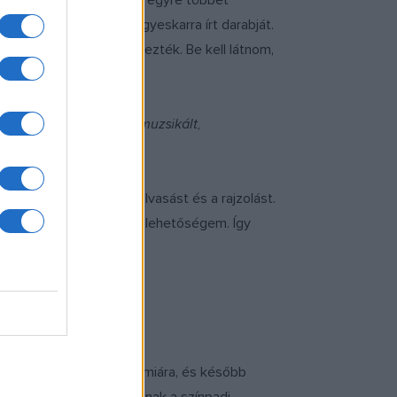
ni az Államiban, akikkel egyre többet
ltán Esti dal című, vegyeskarra írt darabját.
őadáson, ők is megkönnyezték. Be kell látnom,
 vagyok a helyemen.
a, jazz-zenészekkel is muzsikált,
veltem a varrást, az olvasást és a rajzolást.
és kísérletezni is volt lehetőségem. Így
hatok PhD-n a Zeneakadémiára, és később