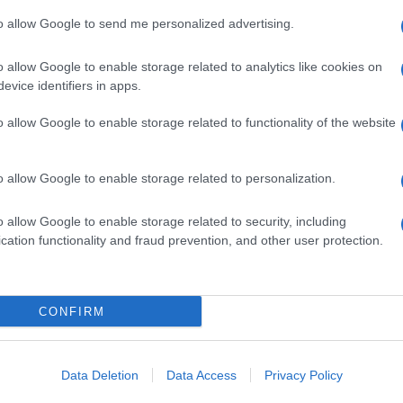
gyobb szerepet kaptam. Arra is rájöttem, remek énekeseket talál
rrepetitorként is részt vettem. Legutóbb pedig előadtuk Kodály Zo
to allow Google to send me personalized advertising.
 végén elsírtam magam. Sok egykori énekkaros is jelen volt az el
o allow Google to enable storage related to analytics like cookies on
 a gyerekkori álmomhoz, hogy táncosnő legyek. Rájöttem, most
evice identifiers in apps.
o allow Google to enable storage related to functionality of the website
ellépése DJ Palotaival, felkérték kortárs kompozíciók előadásár
o allow Google to enable storage related to personalization.
m csinálni. Sosem kötött le egyetlen tevékenység. Egyszerre ked
o allow Google to enable storage related to security, including
 évek során rengeteg művésszel dolgoztam, mindenki hatott rám, 
cation functionality and fraud prevention, and other user protection.
m.
tana is.
CONFIRM
Data Deletion
Data Access
Privacy Policy
 Még az ELTE esztétika szakán tanulok, így remélem, áthallgat