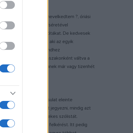
szen Sátoraljaújhelyen nevelkedtem ?, óriási
zer Pénzes Géza bőgő-kíséretével
lyen bátran berendeli a nótákat. De kedvesek
. Fekete Antal ?Puma? ? aki az egyik
yszer, amikor a széki rendhez
 ezt adtam elő, két versszakonként váltva a
lálkoztunk színpadon, ennek már vagy tizenhét
lálló voltam, így a társulat eleinte
kább kezdtek énekesként jegyezni, mindig azt
i Együttesbe, mint énekes szólistát.
s miatt fogadtam el a felkérést. Itt pedig