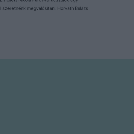
Emellett Nikola Parovval készülök egy
l szeretnénk megvalósítani. Horváth Balázs