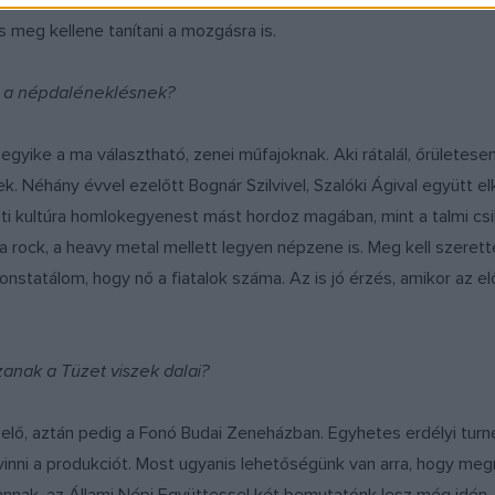
élem, az ének mellett a táncos múltamnak köszönhetően sokat tud
 meg kellene tanítani a mozgásra is.
ye a népdaléneklésnek?
egyike a ma választható, zenei műfajoknak. Aki rátalál, őrületes
k. Néhány évvel ezelőtt Bognár Szilvivel, Szalóki Ágival együtt 
zti kultúra homlokegyenest mást hordoz magában, mint a talmi csi
 rock, a heavy metal mellett legyen népzene is. Meg kell szerett
konstatálom, hogy nő a fiatalok száma. Az is jó érzés, amikor az
zanak a Tüzet viszek dalai?
juk elő, aztán pedig a Fonó Budai Zeneházban. Egyhetes erdélyi tu
elvinni a produkciót. Most ugyanis lehetőségünk van arra, hogy 