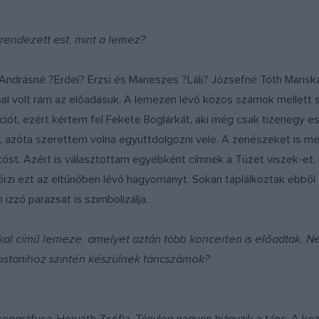
rendezett est, mint a lemez?
 Andrásné ?Erdei? Erzsi és Maneszes ?Láli? Józsefné Tóth Mariska
sal volt rám az előadásuk. A lemezen lévő közös számok mellett 
iót, ezért kértem fel Fekete Boglárkát, aki még csak tizenegy 
t, azóta szerettem volna együttdolgozni vele. A zenészeket is me
tóst. Azért is választottam egyébként címnek a Tüzet viszek-et, 
 őrzi ezt az eltűnőben lévő hagyományt. Sokan táplálkoztak ebből a 
izzó parazsat is szimbolizálja.
kal című lemeze, amelyet aztán több koncerten is előadtak. Ne
mostanihoz szintén készülnek táncszámok?