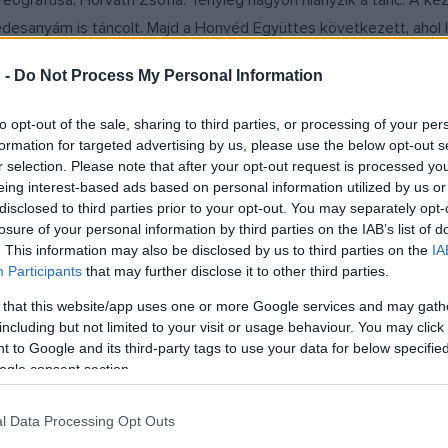
koreográfusa, Horváth Zsófia. Tényleg nagyon hiányzik a tánc. A ke
desanyám is táncolt. Majd a Honvéd Együttes következett, ahol 
 itt viszont már nem táncolok.
 -
Do Not Process My Personal Information
i Egyetem történelem szakát, aztán moderntánc-pedagógus dipl
to opt-out of the sale, sharing to third parties, or processing of your per
rekként a testvérei magnóján ismerkedett a népzenével
,
hogy e
formation for targeted advertising by us, please use the below opt-out s
r selection. Please note that after your opt-out request is processed y
eing interest-based ads based on personal information utilized by us or
disclosed to third parties prior to your opt-out. You may separately opt-
gy-egy hajlításnál volt olyan érzésem, hogy ó, hát ezt én is tud
losure of your personal information by third parties on the IAB’s list of
okat. Meg sem fordult azonban a fejemben, hogy nekivágjak a vi
. This information may also be disclosed by us to third parties on the
IA
Participants
that may further disclose it to other third parties.
ként muzsikáltunk, a táncházakban ugyanis tudták, szeretek éneke
em. Bár volt lehetőségem néhányszor sokak előtt fellépni, még 
 that this website/app uses one or more Google services and may gath
including but not limited to your visit or usage behaviour. You may click 
és. Remek volt, hogy egy banda áll mögöttem, és azokat a dalok
 to Google and its third-party tags to use your data for below specifi
ogle consent section.
a táncházakban odament a zenészekhez, és megkérte őket, kísér
l Data Processing Opt Outs