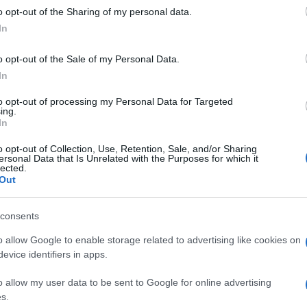
o opt-out of the Sharing of my personal data.
In
b. Ambíció volt bennem bőven, és nekem, a kisvárosi lánynak ? hi
ekarok jöttek táncházat tartani. Nagy élmény volt, amikor egys
o opt-out of the Sale of my Personal Data.
k általában csodálkozva nézték, hogy mit akar ez a kislány, aki i
In
m rá, mekkora kiváltságot jelent ilyen remek zenészekkel énekelni
to opt-out of processing my Personal Data for Targeted
ing.
s együttesnek volt a brácsása. A Gyökér kocsmában játszottak eg
In
lül négy lassút ismertem összesen két-két versszakkal. Így aztán
o opt-out of Collection, Use, Retention, Sale, and/or Sharing
téten nézett rám, hogy vajon honnan szalasztottak. Azóta nem ta
ersonal Data that Is Unrelated with the Purposes for which it
lected.
og, és most már kicsit felkészültebb leszek...
Out
s.
consents
éd Együttesbe, hogy nem tartoztam a profi néptáncosok közé. Kívü
o allow Google to enable storage related to advertising like cookies on
t úgy beilleszkednem, hogy alig akartak elengedni. Bár egyre in
evice identifiers in apps.
t mindez bennem is megváltozni, amikor meghívtak az Állami Nép
o allow my user data to be sent to Google for online advertising
 jól éreztem magam a Honvédban, hogy tényleg csak a szerepváltá
s.