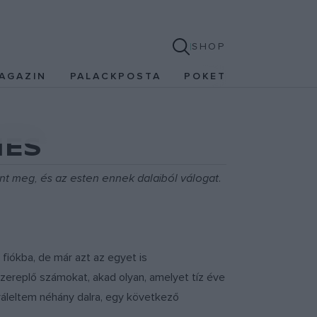
SHOP
AGAZIN
PALACKPOSTA
POKET
NES
nt meg, és az esten ennek dalaiból válogat.
fiókba, de már azt az egyet is
zereplő számokat, akad olyan, amelyet tíz éve
áleltem néhány dalra, egy következő