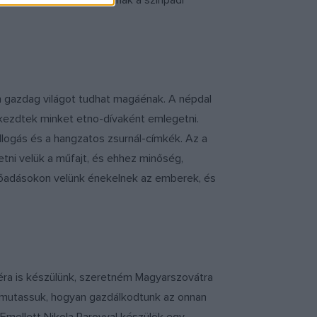
nék segíteni a fiataloknak a színpadi
en gazdag világot tudhat magáénak. A népdal
elkezdtek minket etno-dívaként emlegetni.
llogás és a hangzatos zsurnál-címkék. Az a
etni velük a műfajt, és ehhez minőség,
 előadásokon velünk énekelnek az emberek, és
rnéra is készülünk, szeretném Magyarszovátra
megmutassuk, hogyan gazdálkodtunk az onnan