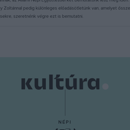
nnak, az Állami Népi Együttessel két bemutatónk lesz még idén. 
ky Zoltánnal pedig különleges előadásötletünk van, amelyet őssze
sekre, szeretnénk végre ezt is bemutatni.
NÉPI