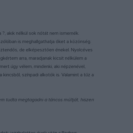
 ?, akik nélkül sok nótát nem ismernék.
szólóban is meghallgathatja őket a közönség.
esztendős, de elképesztően énekel. Nyolcéves
gkértem arra, maradjanak kicsit nélkülem a
mert úgy vélem, mindenki, aki népzenével,
kincsből, színpadi alkotók is. Valamint a tűz a
m tudta megtagadni a táncos múltját, hiszen