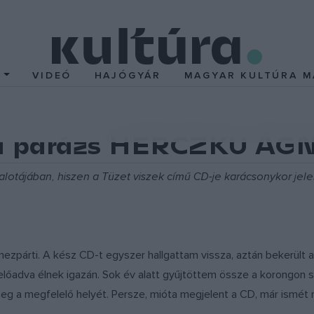
T
VIDEÓ
HAJÓGYÁR
MAGYAR KULTÚRA M
k a parázs HERCZKU ÁG
otájában, hiszen a Tüzet viszek című CD-je karácsonykor jele
párti. A kész CD-t egyszer hallgattam vissza, aztán bekerült a 
lőadva élnek igazán. Sok év alatt gyűjtöttem össze a korongon s
 a megfelelő helyét. Persze, mióta megjelent a CD, már ismét r