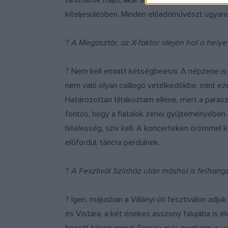
taníthatok majd, akár a népzene szakon. Úgy v
kiteljesülésben. Minden előadóművészt ugyanis
?
A Megasztár, az X-faktor idején hol a hel
? Nem kell emiatt kétségbeesni. A népzene is 
nem való olyan csillogó vetélkedőkbe, mint eze
Határozottan tiltakoztam ellene, mert a paras
fontos, hogy a fiatalok zenei gyűjteményében a
hitelesség, szív kell. A koncerteken örömmel 
előfordul, táncra perdülnek.
?
A Fesztivál Színház után máshol is felhang
? Igen, májusban a Villányi úti fesztiválon ad
és Vistára, a két énekes asszony falujába is 