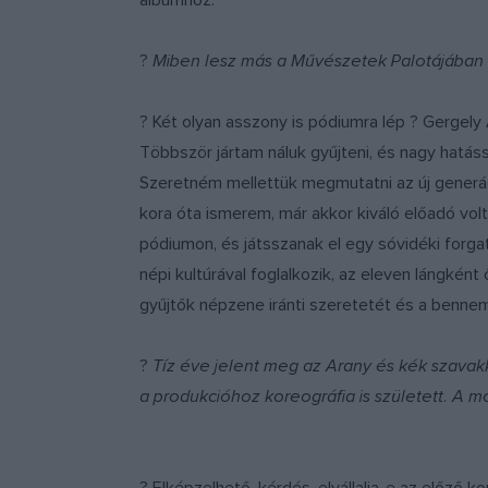
albumhoz.
?
Miben lesz más a Művészetek Palotájában 
? Két olyan asszony is pódiumra lép ? Gergely
Többször jártam náluk gyűjteni, és nagy hatás
Szeretném mellettük megmutatni az új generác
kora óta ismerem, már akkor kiváló előadó vol
pódiumon, és játsszanak el egy sóvidéki forga
népi kultúrával foglalkozik, az eleven lángként
gyűjtők népzene iránti szeretetét és a bennem 
?
Tíz éve jelent meg az Arany és kék szavak
a produkcióhoz koreográfia is született. A 