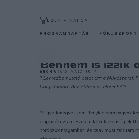
EZEN A NAPON
PROGRAMNAPTÁR
FÓKUSZPON
EGYÉB
Bennem is izzi
ARCHÍV
2012. MÁRCIUS 12.
?
Lemezbemutató estet tart a Művészetek Pal
Hány darabot őriz otthon az albumból?
? Egyetlenegyet sem. Tényleg nem vagyok lemez
elajándékoztam. Ezek a dalok közönség előtt e
hordozok magamban, és csak most találtam meg