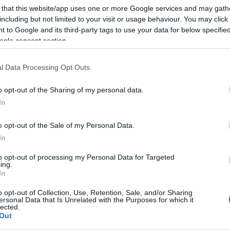
 that this website/app uses one or more Google services and may gath
including but not limited to your visit or usage behaviour. You may click 
 to Google and its third-party tags to use your data for below specifi
s eszközökkel feldolgozzák és új kontextusba helyezik – áll az i
ogle consent section.
 támogatásával megvalósított projektet Sőrés Zsolt zeneszerz
l Data Processing Opt Outs
onikus Zenei Médiaművészet szakirányának vezetője dolgozta ki.
gművészetre és hangkutatásra szakosodott stúdiójának vezetője 
o opt-out of the Sharing of my personal data.
In
én, pénteken mutatják be a kortárs zenei színtér egyik leghíres
o opt-out of the Sale of my Personal Data.
In
to opt-out of processing my Personal Data for Targeted
ing.
In
o opt-out of Collection, Use, Retention, Sale, and/or Sharing
ersonal Data that Is Unrelated with the Purposes for which it
lected.
Out