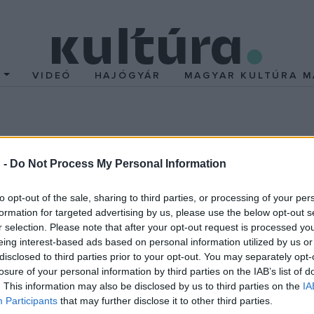
T
VIDEÓ
HAJÓGYÁR
MAGYAR KULTÚRA M
s zajait vizsgálják magy
 -
Do Not Process My Personal Information
y közös projektben
to opt-out of the sale, sharing to third parties, or processing of your per
társ zenével foglalkozó magyar és német művészek egy pro
formation for targeted advertising by us, please use the below opt-out s
met fővárosban működő magyar kulturális intézetben (Col
r selection. Please note that after your opt-out request is processed y
eing interest-based ads based on personal information utilized by us or
 Künste, UdK) és a budapesti Liszt Ferenc Zeneművészeti Egyete
disclosed to third parties prior to your opt-out. You may separately opt-
t eszközeivel térképezik fel és értelmezik újra a német főváros 
losure of your personal information by third parties on the IAB’s list of
. This information may also be disclosed by us to third parties on the
IA
tt egy hét alatt a CHB belvárosi épületének 
Participants
that may further disclose it to other third parties.