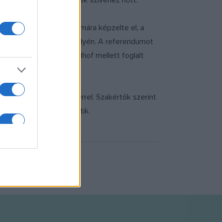
iban amúgy is a berliniek szívéhez nőtt.
földi utasforgalom számára képzelte el, a
terveztek a Tempelhof helyén. A referendumot
ghatározottabban Tempelhof mellett foglalt
llene.
lt" Schönefeld repülőtérrel. Szakértők szerint
ösen az utóbbi, ha bővítik.