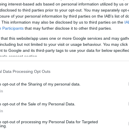
zámlálása után egyértelművé vált, hogy elsősorban az alacsony
eing interest-based ads based on personal information utilized by us or
azásra jogosultak 25 százalékát jelentő 610 ezer szavazatot. Eh
disclosed to third parties prior to your opt-out. You may separately opt-
losure of your personal information by third parties on the IAB’s list of
. This information may also be disclosed by us to third parties on the
IA
Participants
that may further disclose it to other third parties.
ezés sikere sem akadályozhatta volna meg. A referendum ugyani
 that this website/app uses one or more Google services and may gath
ezetője pedig a népszavazás előestéjén ismételten kijelentette,
including but not limited to your visit or usage behaviour. You may click 
 to Google and its third-party tags to use your data for below specifi
ogle consent section.
mányzó "vörös-vörös" koalíció a repülőtér bezárását kezdeménye
l Data Processing Opt Outs
 schönefeldi repülőtér nagyszabású kibővítésével tervezett Berlin
lmeztetett, hogy ellenkező esetben a BBI jövője is kérdésessé vál
o opt-out of the Sharing of my personal data.
t, hogy a lipcsei szövetségi közigazgatási bíróság tavaly decemb
In
o opt-out of the Sale of my Personal Data.
In
i konzervatív CDU és a liberális FDP, valamint a gazdaság tekint
r számára biztosít munkahelyet, a jövőben is fontos beruházási
to opt-out of processing my Personal Data for Targeted
ing.