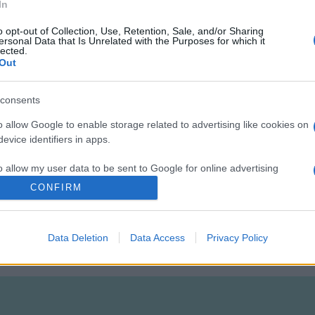
ásul Tempelhof az elmúlt évtizedekben, a német történelem vihara
In
o opt-out of Collection, Use, Retention, Sale, and/or Sharing
sősorban magáncégek repülőgépei, továbbá kisebb mértékben a bel
ersonal Data that Is Unrelated with the Purposes for which it
lected.
esterrel az élükön - immár csak egy hatalmas kulturális parkot 
Out
ves vita előzte meg. A konzervatív Angela Merkel kancellár a le
alter Steinmeier külügyminiszter pedig hasonló határozottsággal e
consents
o allow Google to enable storage related to advertising like cookies on
, mégpedig Tempelhof mellett a Tegel és az egykori NDK-tól "örökö
evice identifiers in apps.
hof helyett a jövőt csakis Tegel és Schönefeld jelentheti, s külön
o allow my user data to be sent to Google for online advertising
s.
CONFIRM
to allow Google to send me personalized advertising.
Data Deletion
Data Access
Privacy Policy
o allow Google to enable storage related to analytics like cookies on
evice identifiers in apps.
o allow Google to enable storage related to functionality of the website