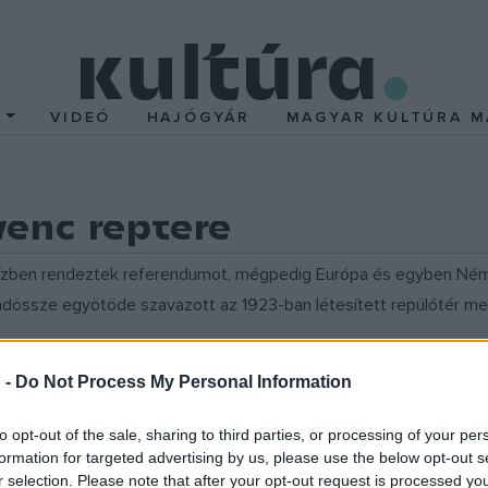
T
VIDEÓ
HAJÓGYÁR
MAGYAR KULTÚRA M
venc reptere
ízben rendeztek referendumot, mégpedig Európa és egyben Német
ndössze egyötöde szavazott az 1923-ban létesített repülőtér m
tal irányított berlini szenátus már az év elején a gazdaságtalannak
 -
Do Not Process My Personal Information
vazást kezdeményezett annak megakadályozása érdekében. Koráb
 és egyben a világ egyik leghíresebb zsidó örökségvédője igyeke
to opt-out of the sale, sharing to third parties, or processing of your per
formation for targeted advertising by us, please use the below opt-out s
r selection. Please note that after your opt-out request is processed y