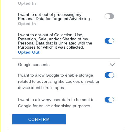
Opted In
meséli el, és szerepel benne egy irat a második Messiás
eljöveteléről, akit Sophiának hívtak és a IV. században élt.
I want to opt-out of processing my
Personal Data for Targeted Advertising.
Opted In
A bírói ítélet szerint mindkét mű hittitkot feldolgozó thriller,
I want to opt-out of Collection, Use,
Retention, Sale, and/or Sharing of my
csak amíg a Daughter of Godban "jóval több a
Personal Data that Is Unrelated with the
Purposes for which it was collected.
fegyverropogás és az erőszakos halál", addig A da Vinci-
Opted Out
kód "intellektuális, komplex kincskeresés".
Google consents
(Múlt-kor/Panoráma)
I want to allow Google to enable storage
related to advertising like cookies on web or
device identifiers in apps.
MEGOSZTÁS
I want to allow my user data to be sent to
Google for online advertising purposes.
I want to allow Google to send me
CONFIRM
personalized advertising.