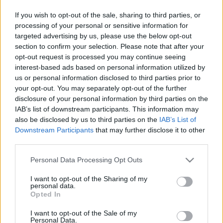
George Daniel bíró ítéletében megállapította: bár a két mű
If you wish to opt-out of the sale, sharing to third parties, or
témái azonosak, a két könyv között lényeges hasonlóság
processing of your personal or sensitive information for
targeted advertising by us, please use the below opt-out
nincsen. A tematikus elemek közül egyike sem volt levédve.
section to confirm your selection. Please note that after your
A bíró rámutatott: a szerzői jogvédelem nem az szerzői
opt-out request is processed you may continue seeing
ötletre, hanem az ötlet kifejezésére vonatkozik. A bíró
interest-based ads based on personal information utilized by
us or personal information disclosed to third parties prior to
szerint a cselekmény részletei, amelyeken a két könyv
your opt-out. You may separately opt-out of the further
alapul, különbözőek, csakúgy, mint a két mű hősei és hősnői.
disclosure of your personal information by third parties on the
A bíró ítéletét a két regénynek, valamint Perdue egy korábbi
IAB’s list of downstream participants. This information may
also be disclosed by us to third parties on the
IAB’s List of
művének, a The Da Vinci Legacynek (A da Vinci-örökség) az
Downstream Participants
that may further disclose it to other
alapos áttanulmányozása után hozta meg. Perdue az ítélet
third parties.
után közölte: harminc napon belül fellebbezést nyújt be.
Please note that this website/app uses one or more Google
Personal Data Processing Opt Outs
services and may gather and store information including but
, mivel a mű cselekménye azon az elméleten alapul, hogy
not limited to your visit or usage behaviour. You may click to
I want to opt-out of the Sharing of my
personal data.
grant or deny consent to Google and its third-party tags to
Jézus feleségül vette Mária Magdolnát, gyermekeik voltak,
Opted In
use your data for below specified purposes in below Google
akiknek a leszármazottai ma is élnek. A Daughter of God
consent section.
I want to opt-out of the Sale of my
című Perdue-regény egy amerikai házaspár történetét
Personal Data.