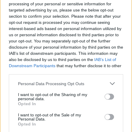
processing of your personal or sensitive information for
Hogyan választották ki erre a munkára a zenekart?
targeted advertising by us, please use the below opt-out
section to confirm your selection. Please note that after your
opt-out request is processed you may continue seeing
Sapszon Bálint:
Danny Elfmannel dolgoztunk már együtt
interest-based ads based on personal information utilized by
máskor is, így nem voltunk egymás számára ismeretlenek. A
us or personal information disclosed to third parties prior to
your opt-out. You may separately opt-out of the further
sorozat másik zeneszerzője, Chris Bacon is nagyon jókat
disclosure of your personal information by third parties on the
hallott rólunk, így végül mindketten mellettünk döntöttek. Az
IAB’s list of downstream participants. This information may
volt az eredeti koncepció, hogy a csellószólókat Los
also be disclosed by us to third parties on the
IAB’s List of
Downstream Participants
that may further disclose it to other
Angelesben veszik majd fel. Ez eleinte így is volt, de miután
third parties.
meghallották
Ölveti Mátyás
, a zenekar csellószólam-
Please note that this website/app uses one or more Google
vezetőjének a játékát, onnantól Los Angeles-i csellista
Personal Data Processing Opt Outs
services and may gather and store information including but
helyett rá bízták a szólókat.
not limited to your visit or usage behaviour. You may click to
I want to opt-out of the Sharing of my
personal data.
grant or deny consent to Google and its third-party tags to
Opted In
use your data for below specified purposes in below Google
Önt ezek szerint nem ismerték korábbról a
consent section.
I want to opt-out of the Sale of my
zeneszerzők.
Personal Data.
Opted In