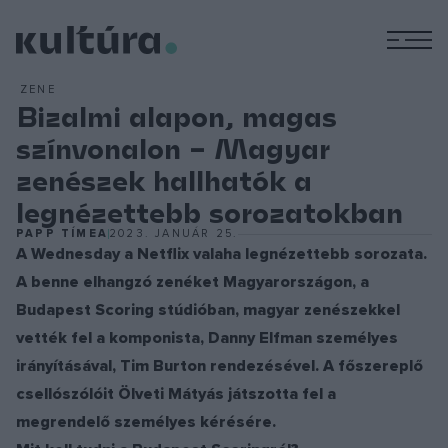
M
ZENE
Bizalmi alapon, magas
színvonalon – Magyar
zenészek hallhatók a
legnézettebb sorozatokban
PAPP TÍMEA
2023. JANUÁR 25.
A Wednesday a Netflix valaha legnézettebb sorozata.
A benne elhangzó zenéket Magyarországon, a
Budapest Scoring stúdióban, magyar zenészekkel
vették fel a komponista, Danny Elfman személyes
irányításával, Tim Burton rendezésével. A főszereplő
csellószólóit Ölveti Mátyás játszotta fel a
megrendelő személyes kérésére.