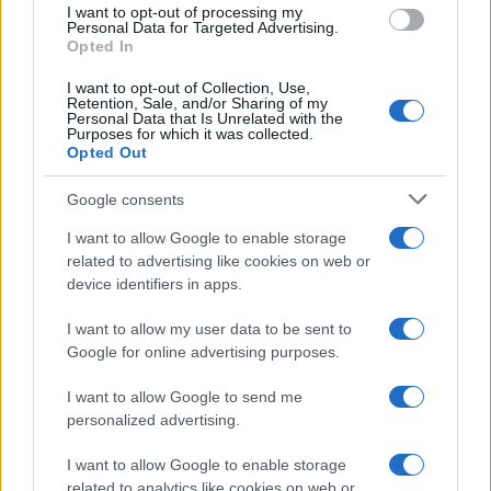
Ölveti Mátyás:
Nem. Ez ilyenkor bizalmi alapon működik,
I want to opt-out of processing my
Personal Data for Targeted Advertising.
tehát az első session alkalmával egy-két kisebb szólót írtak,
Opted In
viszont azokkal annyira elégedettek voltak, hogy utána már
I want to opt-out of Collection, Use,
minden szólót rám bíztak. Illetve folyamatosan
Retention, Sale, and/or Sharing of my
Personal Data that Is Unrelated with the
egyeztettünk, hogy biztosan minden felvétel alkalmával ott
Purposes for which it was collected.
Opted Out
tudjak lenni.
Google consents
Hogyan zajlott a felvétel? Hogyan instruáltak a
I want to allow Google to enable storage
zeneszerzők?
related to advertising like cookies on web or
device identifiers in apps.
Sapszon Bálint:
Danny Elfman és Chris Bacon Los
I want to allow my user data to be sent to
Angelesből online hallgatták a felvételeket és instruálták a
Google for online advertising purposes.
zenekart. A modern technológiának köszönhetően már nem
I want to allow Google to send me
is kell feltétlen Budapestre repülni, akár a hálószobájából,
personalized advertising.
pizsamában is követheti a szerző a munkánkat, ha úgy
tetszik. Természetesen továbbra is az a optimális, ha itt tud
I want to allow Google to enable storage
related to analytics like cookies on web or