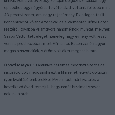
kihívás volt a
Wednesday
zenéjén dolgozni. Általában egy
epizódhoz egy négyórás felvétel alatt vettünk fel több mint
40 percnyi zenét, ami nagy teljesítmény. Ez átlagon felüli
koncentrációt kívánt a zenekar és a karmester, Illényi Péter
részéről, továbbá villámgyors hangmérnöki munkát, melynek
Szabó Viktor tett eleget. Zeneileg nagy élmény volt részt
venni a produkcióban, mert Elfman és Bacon zenéi nagyon
magas színvonalúak, s öröm volt őket megszólaltatni.
Ölveti Mátyás:
Számunkra hatalmas megtiszteltetés és
inspiráció volt megcsinálni ezt a filmzenét, együtt dolgozni
ilyen kvalitású emberekkel. Mivel most már hivatalos a
következő évad, reméljük, hogy ismét bizalmat szavaz
nekünk a stáb.