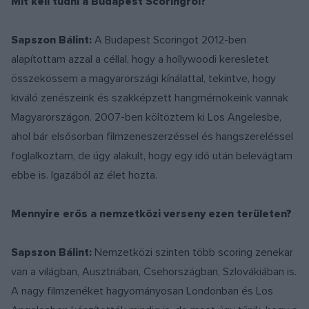
Mit kell tudni a Budapest Scoringról?
Sapszon Bálint:
A Budapest Scoringot 2012-ben
alapítottam azzal a céllal, hogy a hollywoodi keresletet
összekössem a magyarországi kínálattal, tekintve, hogy
kiváló zenészeink és szakképzett hangmérnökeink vannak
Magyarországon. 2007-ben költöztem ki Los Angelesbe,
ahol bár elsősorban filmzeneszerzéssel és hangszereléssel
foglalkoztam, de úgy alakult, hogy egy idő után belevágtam
ebbe is. Igazából az élet hozta.
Mennyire erős a nemzetközi verseny ezen területen?
Sapszon Bálint:
Nemzetközi szinten több scoring zenekar
van a világban, Ausztriában, Csehországban, Szlovákiában is.
A nagy filmzenéket hagyományosan Londonban és Los