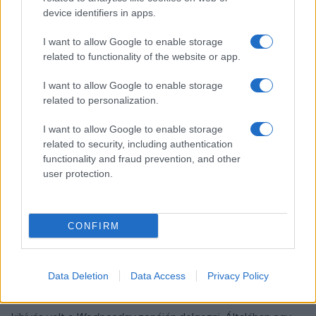
lenni a szerző a stúdióban, de legtöbbször a rengeteg
device identifiers in apps.
munka miatt ez nem fér bele az idejükbe.
I want to allow Google to enable storage
related to functionality of the website or app.
Hogyan zajlott a csellószóló felvétele: a főszereplő a
korábban feljátszott darabot imitálja, a valós
I want to allow Google to enable storage
fogásokat megtanulva, vagy a fogásai nem ehhez a
related to personalization.
darabhoz kapcsolódnak?
I want to allow Google to enable storage
related to security, including authentication
Ölveti Mátyás:
Az imitálás fordítva működött, tehát előbb
functionality and fraud prevention, and other
user protection.
volt meg a zene, azt tanulta meg Jenna Ortega, ő játszott rá
az elkészült felvételre. Tudtommal ő maga is tanult ezen a
hangszeren, tehát nem volt neki testidegen a feladat.
CONFIRM
Mit jelentett az önök számára ez a munka?
Data Deletion
Data Access
Privacy Policy
Sapszon Bálint:
Hatalmas megtiszteltetés és egyben nagy