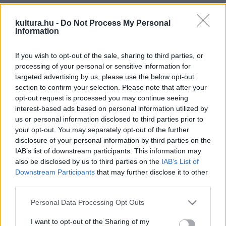
Az 1996-os Budapesti Nemzetközi Liszt Ferenc
kultura.hu -
Do Not Process My Personal
Information
Zongoraverseny győztesét, a Kossuth-díjas
zongoraművészt jól ismeri a hazai közönség, visszatérő
If you wish to opt-out of the sale, sharing to third parties, or
vendége a nagy sikerű sorozatnak.
processing of your personal or sensitive information for
targeted advertising by us, please use the below opt-out
section to confirm your selection. Please note that after your
Bogányi Gergely 2002-ben Liszt
Tizenkét transzcendens
opt-out request is processed you may continue seeing
etűd
jét és Chopin szólózongorára írt összes művét előadta,
interest-based ads based on personal information utilized by
us or personal information disclosed to third parties prior to
s ezzel elnyerte az év legjobb hangversenysorozatának járó
your opt-out. You may separately opt-out of the further
Gramofon-díjat. Repertoárján több mint harminc
disclosure of your personal information by third parties on the
zongoraverseny és a zongorairodalom jelentős része
IAB’s list of downstream participants. This information may
also be disclosed by us to third parties on the
IAB’s List of
szerepel. 1999-ben a Bogányi–Kelemen Trióval (Kelemen
Downstream Participants
that may further disclose it to other
Barnabás – hegedű, Bogányi Tibor – cselló, Bogányi Gergely
third parties.
– zongora) a finnországi Kuhmóban rendezett nemzetközi
Please note that this website/app uses one or more Google
Personal Data Processing Opt Outs
trióverseny első díját nyerte el, 2000-ben Liszt-díjat kapott,
services and may gather and store information including but
2002-ben a finn köztársasági elnök a Fehér Rózsa
not limited to your visit or usage behaviour. You may click to
I want to opt-out of the Sharing of my