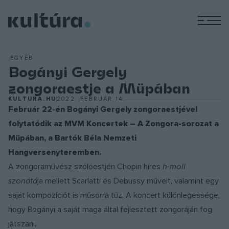
M
EGYÉB
Bogányi Gergely
zongoraestje a Müpában
KULTURA.HU
2022. FEBRUÁR 14.
Február 22-én Bogányi Gergely zongoraestjével
folytatódik az MVM Koncertek – A Zongora-sorozat a
Müpában, a Bartók Béla Nemzeti
Hangversenyteremben.
A zongoraművész szólóestjén Chopin híres
h-moll
szonátá
ja mellett Scarlatti és Debussy műveit, valamint egy
saját kompozíciót is műsorra tűz. A koncert különlegessége,
hogy Bogányi a saját maga által fejlesztett zongoráján fog
játszani.