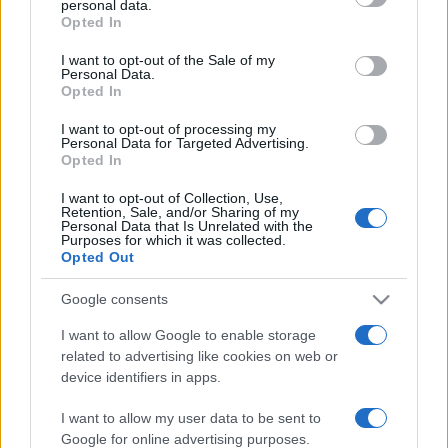
personal data.
grant or deny consent to Google and its third-party tags to
Lovagrend érdemkeresztje kitüntetést adományozta neki.
Opted In
use your data for below specified purposes in below Google
2003-ban Pest Megye Közgyűlése egyhangúlag neki ítélte a
consent section.
I want to opt-out of the Sale of my
Pest Megye Kultúrájáért kitüntetést; 2004-ben Kossuth-
Personal Data.
Opted In
díjjal tüntette ki Mádl Ferenc, a Magyar Köztársaság akkori
elnöke. 1996-ban szülővárosa, Vác, 2007-ben pedig
I want to opt-out of processing my
Personal Data for Targeted Advertising.
Zebegény avatta díszpolgárává. 2008-ban Junior Prima-
Opted In
díjjal, 2011-ben Prima-díjjal ismerték el munkásságát.
I want to opt-out of Collection, Use,
Retention, Sale, and/or Sharing of my
Personal Data that Is Unrelated with the
Purposes for which it was collected.
A Zongora-sorozat március 23-án folytatódik a
Opted Out
Zeneakadémián Berecz Mihály szólóestjével.
Google consents
Nyitókép: Müpa
I want to allow Google to enable storage
related to advertising like cookies on web or
device identifiers in apps.
I want to allow my user data to be sent to
Google for online advertising purposes.