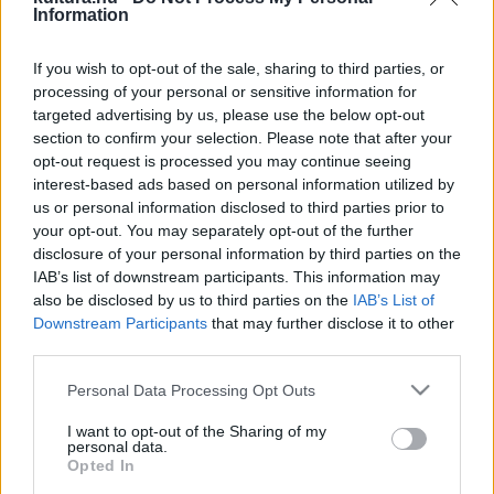
Information
akár patkolókováccsal, és kipróbálható a paprikafűzés és a
külüzés is.
If you wish to opt-out of the sale, sharing to third parties, or
processing of your personal or sensitive information for
Szent Mihály napjára, szeptember 29-re – ha az időjárás is
targeted advertising by us, please use the below opt-out
section to confirm your selection. Please note that after your
kedvezett – beérett a szőlő az Dél-Alföldön, így a gazdák
opt-out request is processed you may continue seeing
nekiláthattak a must szűrésének. Az őszi munkálatok közül
interest-based ads based on personal information utilized by
ezért kiemelt figyelmet kap a szüret a Szegedi tanya
us or personal information disclosed to third parties prior to
your opt-out. You may separately opt-out of the further
szőlőskertjében. A vendégek bekapcsolódhatnak a
disclosure of your personal information by third parties on the
szőlőpréselésbe, és bőven fogyaszthatnak friss mustot. A
IAB’s list of downstream participants. This information may
látogatók azt is megtudhatják, hogyan sikerült a korai fajták
also be disclosed by us to third parties on the
IAB’s List of
Downstream Participants
that may further disclose it to other
szüretje, hiszen a már elkészült újborból is kóstolhatnak.
third parties.
Please note that this website/app uses one or more Google
Personal Data Processing Opt Outs
A Nomád parkban 10. századi tevékenységek – kézi
services and may gather and store information including but
orsózás, rokkázás, szalagszövés – végezhetők. A
not limited to your visit or usage behaviour. You may click to
I want to opt-out of the Sharing of my
personal data.
középkori gyógynövénytermesztés és feldolgozás
grant or deny consent to Google and its third-party tags to
Opted In
use your data for below specified purposes in below Google
hagyományait bemutató Szeri Gyógynövényházban helyben