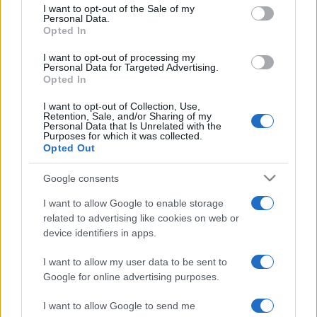
consent section.
I want to opt-out of the Sale of my
készült teák kóstolóján vehetnek részt az érdeklődők.
Personal Data.
Opted In
A gyerekeket a malom előtt interaktív játszóház várja, a
I want to opt-out of processing my
Personal Data for Targeted Advertising.
Csongrádi halászháznál pedig a Grimask színház adja elő
Opted In
Ördöngös Jankó című zenés bábelőadását.
I want to opt-out of Collection, Use,
Retention, Sale, and/or Sharing of my
Personal Data that Is Unrelated with the
Nyitókép forrása: www.opusztaszer.hu
Purposes for which it was collected.
Opted Out
Google consents
I want to allow Google to enable storage
related to advertising like cookies on web or
ÓPUSZTASZER
ÓPUSZTASZERI NEMZETI TÖRTÉNETI EMLÉKPARK
device identifiers in apps.
PROGRAM
SZENT MIHÁLY ÜNNEPE
I want to allow my user data to be sent to
Google for online advertising purposes.
MEGOSZTÁS
I want to allow Google to send me