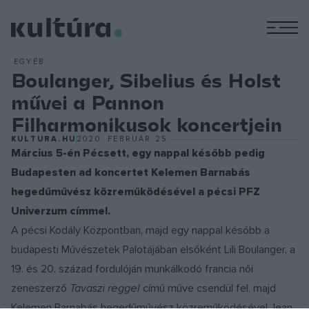
M
EGYÉB
Boulanger, Sibelius és Holst
művei a Pannon
Filharmonikusok koncertjein
KULTURA.HU
2020. FEBRUÁR 25.
Március 5-én Pécsett, egy nappal később pedig
Budapesten ad koncertet Kelemen Barnabás
hegedűművész közreműködésével a pécsi PFZ
Univerzum címmel.
A pécsi Kodály Központban, majd egy nappal később a
budapesti Művészetek Palotájában elsőként Lili Boulanger, a
19. és 20. század fordulóján munkálkodó francia női
zeneszerző
Tavaszi reggel
című műve csendül fel, majd
Kelemen Barnabás hegedűművész közreműködésével Jean