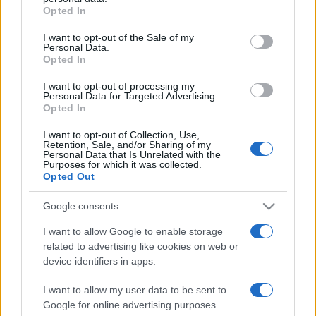
grant or deny consent to Google and its third-party tags to
Opted In
Az est második felében a hatalmas zenekari apparátust
use your data for below specified purposes in below Google
consent section.
felvonultató művet, Gustav Holst
A bolygók
című alkotását
I want to opt-out of the Sale of my
Personal Data.
kelti életre a Pannon Filharmonikusok a zenekar vezető
Opted In
karmestere, Bogányi Tibor irányításával.
I want to opt-out of processing my
Personal Data for Targeted Advertising.
Opted In
A mű sokat merített az antik görög istenek karakteréből,
I want to opt-out of Collection, Use,
akiknek neveit az égitestek megörökölték. A bolygók
Retention, Sale, and/or Sharing of my
Personal Data that Is Unrelated with the
között nem kapott helyet a Föld, hiszen bemutatása túltett
Purposes for which it was collected.
volna egy szimfónián is.
Opted Out
Google consents
Kiemelt fotó: Facebook
I want to allow Google to enable storage
related to advertising like cookies on web or
device identifiers in apps.
I want to allow my user data to be sent to
Google for online advertising purposes.
KELEMEN BARNABÁS
KODÁLY KÖZPONT
MÜPA