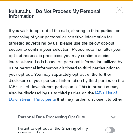
Sibelius sötét tónusú, szenvedélyes és romantikus
kultura.hu -
Do Not Process My Personal
hegedűversenye lesz hallható.
Information
If you wish to opt-out of the sale, sharing to third parties, or
A közleményben kitértek rá: a finn nemzetiségű Sibelius
processing of your personal or sensitive information for
hegedűversenye a szerző életművének csúcsa, mely
targeted advertising by us, please use the below opt-out
Brahms, Csajkovszkij, Bartók vagy Beethoven szintjére
section to confirm your selection. Please note that after your
opt-out request is processed you may continue seeing
emelte fel a komponistát. Kelemen Barnabás saját értelmet
interest-based ads based on personal information utilized by
és mondanivalót is társított az alkotáshoz.
us or personal information disclosed to third parties prior to
your opt-out. You may separately opt-out of the further
disclosure of your personal information by third parties on the
A hegedűművész szerint Sibelius műve azt a holdbéli tájat
IAB’s list of downstream participants. This information may
és hangulatot jeleníti meg, amely Finnországra jellemző az
also be disclosed by us to third parties on the
IAB’s List of
év nagy részében a rövid nappalok miatt. A művész
Downstream Participants
that may further disclose it to other
third parties.
hozzáteszi: hegedűverseny ezzel együtt helyenként
spanyolos és tüzes, a legszenvedélyesebb zenék közé
Please note that this website/app uses one or more Google
Personal Data Processing Opt Outs
services and may gather and store information including but
tartozó pillanatok is fellelhetőek benne.
not limited to your visit or usage behaviour. You may click to
I want to opt-out of the Sharing of my
personal data.