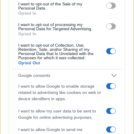
consent section.
forrásokat is ígért. A leendő miniszter személyéről még
I want to opt-out of the Sale of my
Personal Data.
folynak a találgatások, felmerült Daniela Mercury énekesnő,
Opted In
Chico César énekes, valamint korábbi kulturális
I want to opt-out of processing my
projektekben tapasztalatot szerzett politikusok, Jandira
Personal Data for Targeted Advertising.
Opted In
Feghali, Manoel Rangel és Juca Ferreira neve is.
I want to opt-out of Collection, Use,
Retention, Sale, and/or Sharing of my
Nyitókép: a Gustavo Capanema Palace Rio de Janeiróban,
Personal Data that Is Unrelated with the
Purposes for which it was collected.
korábban itt működött a kulturális minisztérium. Fotó:
Opted Out
Agência Estado via AFP/Fábio Motta
Google consents
I want to allow Google to enable storage
related to advertising like cookies on web or
device identifiers in apps.
BRAZÍLIA
HÍREK
VILÁG
I want to allow my user data to be sent to
Google for online advertising purposes.
MEGOSZTÁS
I want to allow Google to send me