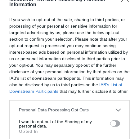
Information
If you wish to opt-out of the sale, sharing to third parties, or
processing of your personal or sensitive information for
targeted advertising by us, please use the below opt-out
section to confirm your selection. Please note that after your
opt-out request is processed you may continue seeing
interest-based ads based on personal information utilized by
us or personal information disclosed to third parties prior to
your opt-out. You may separately opt-out of the further
disclosure of your personal information by third parties on the
IAB’s list of downstream participants. This information may
also be disclosed by us to third parties on the
IAB’s List of
Downstream Participants
that may further disclose it to other
third parties.
Lula januárban lép hivatalba. A kultúrában dolgozók nagy
reményekkel tekintenek ez elé,
írja a
The Art Newspaper,
Please note that this website/app uses one or more Google
Personal Data Processing Opt Outs
services and may gather and store information including but
mivel Bolsonaro 2019-ben, elnöksége első napjaiban
not limited to your visit or usage behaviour. You may click to
I want to opt-out of the Sharing of my
felszámolta a kulturális adminisztrációt, Lula pedig a
personal data.
grant or deny consent to Google and its third-party tags to
Opted In
kampányában a minisztérium újbóli létrehozása mellett
use your data for below specified purposes in below Google