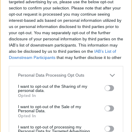
targeted advertising by us, please use the below opt-out
A szervezők szerint a linkgyűjteménynek az a feladata, hogy
section to confirm your selection. Please note that after your
opt-out request is processed you may continue seeing
hitelesen közvetítse a keresztény szentek tiszteletének
interest-based ads based on personal information utilized by
katolikus hagyományát, ez esetben Jézus egyik leghívebb
us or personal information disclosed to third parties prior to
követője felé irányuló tiszteletet, aki évszázadokon
your opt-out. You may separately opt-out of the further
disclosure of your personal information by third parties on the
keresztül igazi "szerepmodellként" szolgát a bűnös
IAB’s list of downstream participants. This information may
lelkeknek. A szerkesztői szeretnék elejét venni egy újfajta
also be disclosed by us to third parties on the
IAB’s List of
miszticizmus kialakulásának is, amely az egyházat Dan
Downstream Participants
that may further disclose it to other
third parties.
Brown szűrőjén keresztül látja. Brown szerint ugyanis az
egyház az igazság elleplezésére létrehozott összeesküvés.
Please note that this website/app uses one or more Google
Personal Data Processing Opt Outs
services and may gather and store information including but
not limited to your visit or usage behaviour. You may click to
I want to opt-out of the Sharing of my
A Catholic Enquiry Office szóvivője és az oldal egyik
personal data.
grant or deny consent to Google and its third-party tags to
Opted In
szerkesztője, Clare Ward szerint "A tömegkultúrában
use your data for below specified purposes in below Google
consent section.
népszerű formával kísérletezünk. Mária Magdolnát
I want to opt-out of the Sale of my
Personal Data.
ünnepeljük s az embereket arra bíztatjuk, hogy ismerjék
Opted In
meg".
I want to opt-out of processing my
Personal Data for Targeted Advertising.