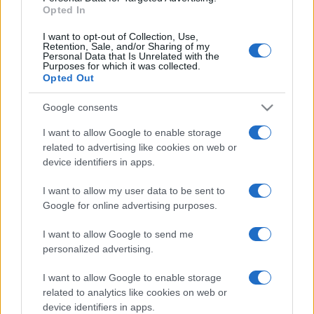
Opted In
A könyv szerzője - akinek eddig 140 millió dollárt hozott ez
a munka, és már írja soron következő szintén hasonló
I want to opt-out of Collection, Use,
Retention, Sale, and/or Sharing of my
tematikájú regényét - egy múlt héten bemutatott
Personal Data that Is Unrelated with the
Purposes for which it was collected.
dokumentumfilmben úgy nyilatkozik, hogy könyve maga az
Opted Out
igazság: "Amikor elkezdtem a kutatást, nekem is kétségeim
Google consents
voltak, de annyit olvastam a szent vérről, a szent grálról és
Mária Magdolnáról, hogy hívő lett belőlem". Brown szerint
I want to allow Google to enable storage
related to advertising like cookies on web or
eredetileg nem szerepelt az Evangéliumokban, hogy Mária
device identifiers in apps.
Magdolna prostituált lett volna: Nagy Szent Gergely pápa
I want to allow my user data to be sent to
rendelte el 591-ben, hogy onnantól kezdve egy
Google for online advertising purposes.
személyként kezeljék az ismeretlen múltú Magdolnát, és
Lukács evangéliumának névtelen prostituáltját.
I want to allow Google to send me
personalized advertising.
A szerző által folytatott kutatások eredményeit egyházi
I want to allow Google to enable storage
szakértők igyekeznek cáfolni. A Vatikán is megszólalt a
related to analytics like cookies on web or
device identifiers in apps.
dokumentumfilmben: XVI. Benedek pápa közeli munkatársa,