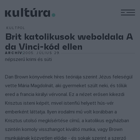
M
KULTPOL
Brit katolikusok weboldala A
da Vinci-kód ellen
ARCHÍV
2005. JÚLIUS 29.
népszerű krimi és süti
Dan Brown könyvének híres teóriája szerint Jézus feleségül
vette Mária Magdolnát, aki gyermeket szült neki, és tőlük
ered a francia királyi vérvonal. Ez a nézet erősen kikezdi
Krisztus isteni képét, mivel istenfiú helyett hús-vér
emberként láttatja. Ilyen irodalmi mű volt korábban a
Krisztus utolsó megkísértése című, a katolikus egyházban
szintén komoly visszhangot kiváltó munka, vagy Brown
munkájának közvetlen elődje - és sokak szerint a szerző