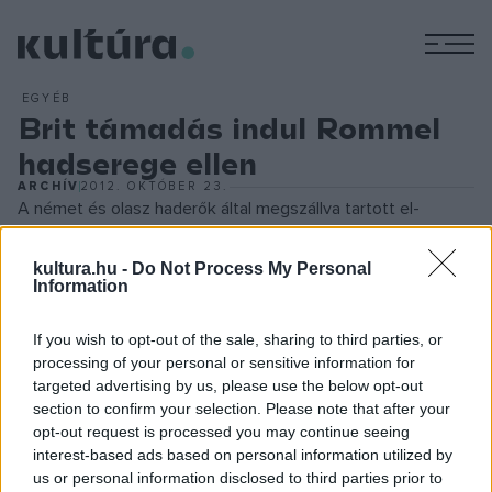
M
EGYÉB
Brit támadás indul Rommel
hadserege ellen
ARCHÍV
2012. OKTÓBER 23.
A német és olasz haderők által megszállva tartott el-
Alamein ellen Bernard Montgomery tábornok irányításával
nagyszabású brit támadás indul. A hadműveletet gondosan
kultura.hu -
Do Not Process My Personal
Information
előkészítették. A brit csapatok észrevétlenül közelítették
meg a német-olasz állásokat: éjszaka mozogtak, s nappal
If you wish to opt-out of the sale, sharing to third parties, or
földbe ásott árkokban rejtőztek el. Montgomery egy
processing of your personal or sensitive information for
targeted advertising by us, please use the below opt-out
megtévesztő olajvezetéket fektetett el az arcvonal déli
section to confirm your selection. Please note that after your
szakasza felé, hogy azt a látszatot keltse, mintha a
opt-out request is processed you may continue seeing
támadásra ott kerülne sor, s a környéken rosszul álcázott
interest-based ads based on personal information utilized by
us or personal information disclosed to third parties prior to
megtévesztő harckocsi-utánzatokat helyeztetett el. Az