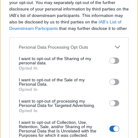
your opt-out. You may separately opt-out of the further
igazi harckocsikat gépkocsiknak álcázták. 21 óra 40 perckor
disclosure of your personal information by third parties on the
az arcvonal 65 km-nyi szélességben tüzérségi tűz
IAB’s list of downstream participants. This information may
also be disclosed by us to third parties on the
IAB’s List of
kezdődött, átütő eredménnyel. A németek és az olaszok
Downstream Participants
that may further disclose it to other
üzemanyag híján nem tudnak a támadóktól elszakadni.
third parties.
Please note that this website/app uses one or more Google
Personal Data Processing Opt Outs
services and may gather and store information including but
not limited to your visit or usage behaviour. You may click to
I want to opt-out of the Sharing of my
personal data.
grant or deny consent to Google and its third-party tags to
Opted In
use your data for below specified purposes in below Google
HÍREK
consent section.
I want to opt-out of the Sale of my
Personal Data.
Opted In
MEGOSZTÁS
I want to opt-out of processing my
Personal Data for Targeted Advertising.
Opted In
I want to opt-out of Collection, Use,
Retention, Sale, and/or Sharing of my
Personal Data that Is Unrelated with the
Purposes for which it was collected.