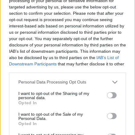
processing of your personal or sensitive information for
Törley József 125 évvel ezelőtt tért haza Reimsből, a francia
targeted advertising by us, please use the below opt-out
section to confirm your selection. Please note that after your
pezsgő fővárosából Budafokra pezsgőgyárat alapítani.
opt-out request is processed you may continue seeing
Megvásárolta a Savoyai birtokot, a kastély pincéiben a
interest-based ads based on personal information utilized by
Péter-Pál utcában megkezdte a pezsgő gyártását magyar
us or personal information disclosed to third parties prior to
your opt-out. You may separately opt-out of the further
szőlőből francia technológiával és felszereléssel, francia
disclosure of your personal information by third parties on the
szakemberekkel. A Törley név a XX. század elejére
IAB’s list of downstream participants. This information may
fogalommá, a gyöngyöző ital a derű, a jókedv, az
also be disclosed by us to third parties on the
IAB’s List of
Downstream Participants
that may further disclose it to other
emelkedett ünnepi pillanatok, kivételes alkalmak, társas
third parties.
együttlétek kísérőjévé vált.
Please note that this website/app uses one or more Google
Törley Józsefet kora legnagyobb mecénásai között
Personal Data Processing Opt Outs
services and may gather and store information including but
tisztelték. Nemcsak szociális célokra adakozott, bőkezűen
not limited to your visit or usage behaviour. You may click to
I want to opt-out of the Sharing of my
personal data.
áldozott a művészetekre is. A vendéglátóiparos
grant or deny consent to Google and its third-party tags to
Opted In
use your data for below specified purposes in below Google
társadalmat nagyvonalúan támogatta, képviselőit mindig
consent section.
I want to opt-out of the Sale of my
szívesen látta pincészetében és pompás kastélyában.
Personal Data.
Opted In
Nemzetközi eseményeire különös gonddal készült, hogy
vendégei a magyar konyha jó hírét vigyék szerte a világba.
I want to opt-out of processing my