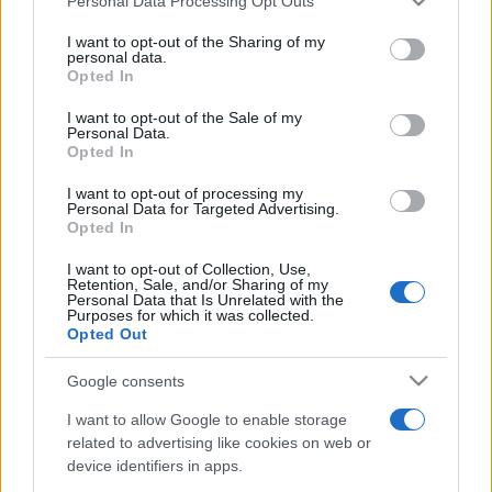
Personal Data Processing Opt Outs
services and may gather and store information including but
sikeres Vincent van Gogh-kiállítástól a kopt tárlatig. A
not limited to your visit or usage behaviour. You may click to
I want to opt-out of the Sharing of my
miniszter jó esélyt lát arra, hogy egy értékes orosz kiállítást
personal data.
grant or deny consent to Google and its third-party tags to
Opted In
is vendégül láthasson a közeljövőben a Szépművészeti
use your data for below specified purposes in below Google
consent section.
Múzeum.
I want to opt-out of the Sale of my
Personal Data.
Opted In
Aliza Bin-Noun
, Izrael budapesti nagykövete kiemelte:
I want to opt-out of processing my
számára legfontosabb feladat, hogy országát a maga
Personal Data for Targeted Advertising.
Opted In
teljességében, a konfliktusokon túl mutathassa be és erre
kitűnő eszköz a kultúra.
Baán László
, a Szépművészeti
I want to opt-out of Collection, Use,
Retention, Sale, and/or Sharing of my
Múzeum főigazgatója beszámolt arról, hogy a világ
Personal Data that Is Unrelated with the
Purposes for which it was collected.
legjelentősebb kiállítóhelyeinek vezetőit tömörítő Bizot-
Opted Out
csoportnak Magyarországról csak a Szépművészeti,
Google consents
Izraelből pedig csak a jeruzsálemi Izrael Múzeum tagja. Mint
I want to allow Google to enable storage
mondta, ebben a nemzetközi szervezetben találkozott
related to advertising like cookies on web or
James Snyderrel és kezdeményezhette a vendégkiállítás
device identifiers in apps.
megrendezését.