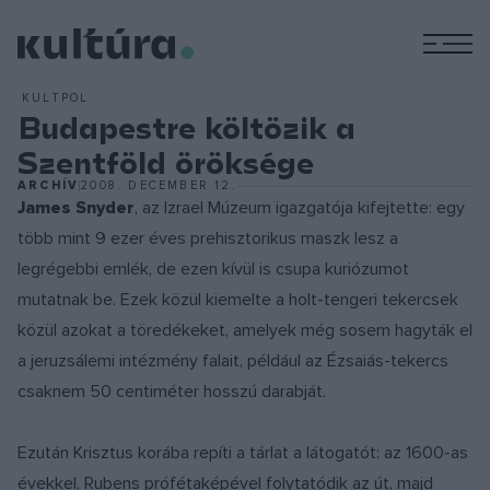
M
KULTPOL
Budapestre költözik a
Szentföld öröksége
ARCHÍV
2008. DECEMBER 12.
James Snyder
, az Izrael Múzeum igazgatója kifejtette: egy
több mint 9 ezer éves prehisztorikus maszk lesz a
legrégebbi emlék, de ezen kívül is csupa kuriózumot
mutatnak be. Ezek közül kiemelte a holt-tengeri tekercsek
közül azokat a töredékeket, amelyek még sosem hagyták el
a jeruzsálemi intézmény falait, például az Ézsaiás-tekercs
csaknem 50 centiméter hosszú darabját.
Ezután Krisztus korába repíti a tárlat a látogatót: az 1600-as
évekkel, Rubens prófétaképével folytatódik az út, majd