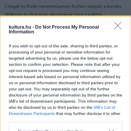
Chagall és Rodin remekműveivel, Rothko-képpel, a kortárs
Wallinger és Boltanski alkotásaival zárul a kiállítás -
részletezte James Snyder. Hozzátette: Budapest és
kultura.hu -
Do Not Process My Personal
Jeruzsálem abban hasonlít egymásra, hogy mindkettő
Information
különféle kultúrák és vallások találkozási pontja. Ezért a
If you wish to opt-out of the sale, sharing to third parties, or
szakralitás értelmezése és művészi megnyilvánulása az a
processing of your personal or sensitive information for
rendezőelv, amely átfogja a tervezett budapesti kiállítás
targeted advertising by us, please use the below opt-out
egészét.
section to confirm your selection. Please note that after your
opt-out request is processed you may continue seeing
interest-based ads based on personal information utilized by
Hiller István kiemelte: nagyszerű együttműködés
us or personal information disclosed to third parties prior to
eredményeképp érkezik ide a gazdag anyag. A miniszter
your opt-out. You may separately opt-out of the further
disclosure of your personal information by third parties on the
úgy véli, hogy az országhatáron kívül is nagy érdeklődést
IAB’s list of downstream participants. This information may
vált majd ki a kiállítás, amely a turisztikailag leglátogatottabb
also be disclosed by us to third parties on the
IAB’s List of
időszakban, június 19. és szeptember 6. között lesz látható
Downstream Participants
that may further disclose it to other
third parties.
Budapesten. A tárca célja, hogy a világ minden részéből a
legizgalmasabb kincsek jöjjenek Magyarországra, kezdve a
Please note that this website/app uses one or more Google