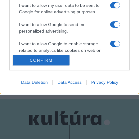
I want to allow my user data to be sent to
Google for online advertising purposes.
A szentföld öröksége
című tárlattal a két múzeum felújítási
és bővítési programjai is "találkoznak": már folynak a
I want to allow Google to send me
personalized advertising.
jeruzsálemi Izrael Múzeum munkálatai és
megkezdődik
2009 őszén a Szépművészeti Múzeum földalatti bővítése
I want to allow Google to enable storage
is
.
related to analytics like cookies on web or
device identifiers in apps.
CONFIRM
I want to allow Google to enable storage
MEGOSZTÁS
related to functionality of the website or app.
Data Deletion
Data Access
Privacy Policy
I want to allow Google to enable storage
related to personalization.
I want to allow Google to enable storage
related to security, including authentication
functionality and fraud prevention, and other
user protection.