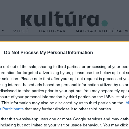
T
VIDEÓ
HAJÓGYÁR
MAGYAR KULTÚRA M
 -
Do Not Process My Personal Information
Rubicont
to opt-out of the sale, sharing to third parties, or processing of your per
 kirobbantja a polgárháborút a senatusi párt (optimaták) ellen. Dö
formation for targeted advertising by us, please use the below opt-out s
r selection. Please note that after your opt-out request is processed y
csét, ha átlépem, az az egész emberiségnek.` A polgárháború az a
eing interest-based ads based on personal information utilized by us or
Római Birodalom része - egy világháborúval ér fel. De Caesart ez
disclosed to third parties prior to your opt-out. You may separately opt-
lhívásának, hogy bocsássa el a csapatait, és visszatér Rómába, a
losure of your personal information by third parties on the IAB’s list of
. This information may also be disclosed by us to third parties on the
IA
 politikai pályafutását is. A senatus és Caesar közti ellensége
Participants
that may further disclose it to other third parties.
vetni magát az érvényes törvényeknek. Azért, hogy mind a saját,
 that this website/app uses one or more Google services and may gath
t keresztülvigye, újra és újra megszegi a jogszabályokat, semmibe 
including but not limited to your visit or usage behaviour. You may click 