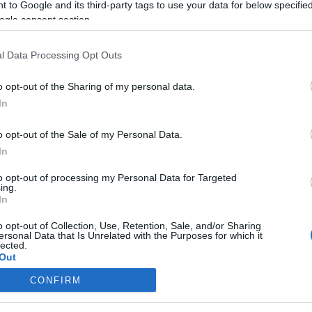
okat. Amikor a földtörvényét előterjesztette, azt a senatus úgy a
 to Google and its third-party tags to use your data for below specifi
 aki a törvényjavaslat ellen szólalt fel, egy vödör gondosan előké
ogle consent section.
ottak voltak, Caesar pedig egyre inkább megszilárdította pozíciój
l Data Processing Opt Outs
lyosan eladósodott.
o opt-out of the Sharing of my personal data.
In
o opt-out of the Sale of my Personal Data.
In
to opt-out of processing my Personal Data for Targeted
ing.
In
o opt-out of Collection, Use, Retention, Sale, and/or Sharing
ersonal Data that Is Unrelated with the Purposes for which it
lected.
Out
CONFIRM
consents