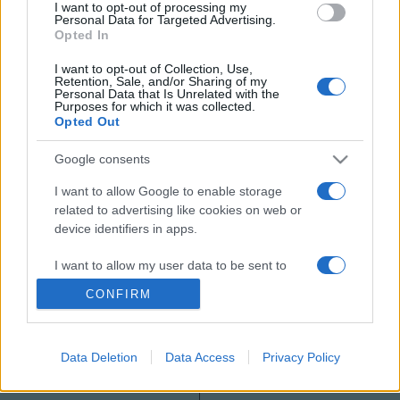
I want to opt-out of processing my
Európai Biztonsági és Együttműködési Értekezlet volt.
Personal Data for Targeted Advertising.
Opted In
I want to opt-out of Collection, Use,
Retention, Sale, and/or Sharing of my
Personal Data that Is Unrelated with the
Purposes for which it was collected.
Opted Out
HÍREK
Google consents
MEGOSZTÁS
I want to allow Google to enable storage
related to advertising like cookies on web or
device identifiers in apps.
I want to allow my user data to be sent to
Google for online advertising purposes.
CONFIRM
I want to allow Google to send me
personalized advertising.
Data Deletion
Data Access
Privacy Policy
I want to allow Google to enable storage
related to analytics like cookies on web or