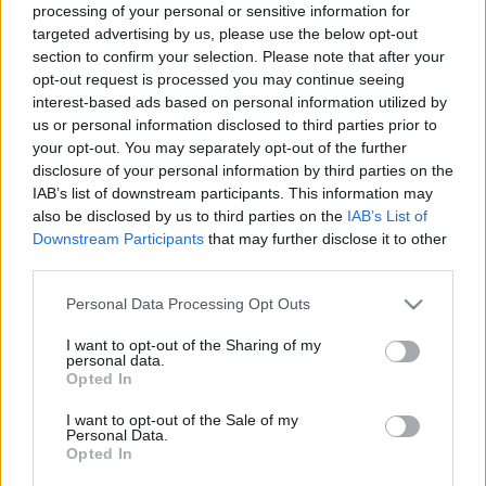
processing of your personal or sensitive information for
államrendszerek kialakulását, illetve továbbélését, és a saját
targeted advertising by us, please use the below opt-out
- az illető népek akaratától, hagyományaitól, nemzeti
section to confirm your selection. Please note that after your
opt-out request is processed you may continue seeing
sajátosságaitól idegen - rendszerüket kényszerítették rájuk.
interest-based ads based on personal information utilized by
A terrorperek, a gulágok, a szellemi és anyagi elnyomás
us or personal information disclosed to third parties prior to
alanyaivá változtatták őket. Az 1940-es évek végétől
your opt-out. You may separately opt-out of the further
disclosure of your personal information by third parties on the
Európa és a világ kettészakadt, és egy választóvonal zárta
IAB’s list of downstream participants. This information may
el egymástól a keleti és a nyugati világot. Féktelen
also be disclosed by us to third parties on the
IAB’s List of
fegyverkezési verseny indult el. Enyhülést csak 1956
Downstream Participants
that may further disclose it to other
third parties.
februárjában a szovjet kommunista párt XX. kongresszusa
hozott, amikor Hruscsov leleplezte Sztálint. Ez azonban
Please note that this website/app uses one or more Google
Personal Data Processing Opt Outs
services and may gather and store information including but
csak az 1956 októberi magyar forradalomig tartott. Utána
not limited to your visit or usage behaviour. You may click to
I want to opt-out of the Sharing of my
újra a hidegháború szelei kezdtek fújdogálni. A igazi áttörés
personal data.
grant or deny consent to Google and its third-party tags to
Opted In
az 1970-es években kezdődött, amikor a politikai
use your data for below specified purposes in below Google
consent section.
konfrontációt fokozatosan felváltotta a tárgyalások, a
I want to opt-out of the Sale of my
Personal Data.
konszenzuskeresés időszaka. Az enyhülési folyamat
Opted In
jelentős állomása az 1975-ben Helsinkiben megtartott