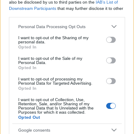
also be disclosed by us to third parties on the
IAB’s List of
gazdasági szervezetek és magánszemélyek egyesületet
Downstream Participants
that may further disclose it to other
hoztak létre a műemlék-felújítással foglalkozók
third parties.
összefogására. A Magyar Műemlékfelújítók Országos
Please note that this website/app uses one or more Google
Personal Data Processing Opt Outs
Egyesületének megalapítását az európai uniós tagság
services and may gather and store information including but
not limited to your visit or usage behaviour. You may click to
I want to opt-out of the Sharing of my
kihívásai indokolták.
personal data.
grant or deny consent to Google and its third-party tags to
Opted In
use your data for below specified purposes in below Google
Hazánkban jelenleg 12,5 ezer védett épület van, ennek az
consent section.
I want to opt-out of the Sale of my
Personal Data.
állománynak nem egészen hat százaléka állami tulajdon. A
Opted In
védett épületek közül mintegy háromezer egyházi tulajdon,
I want to opt-out of processing my
valamivel több mint ugyanennyi magánhasználatú épület, a
Personal Data for Targeted Advertising.
Opted In
fennmaradó rész javarészt önkormányzatoké. Idén
februárban újabb negyven építészeti érték került műemléki
I want to opt-out of Collection, Use,
Retention, Sale, and/or Sharing of my
védettség alá; többnyire lakóházak és templomok vannak a
Personal Data that Is Unrelated with the
Purposes for which it was collected.
védetté nyilvánított műemlékek között, de akad kőkereszt,
Opted Out
szobor és magtár is. Korábban tíz év alatt fele annyi
Google consents
épületet sem vontak védelem alá, mint amennyit az elmúlt