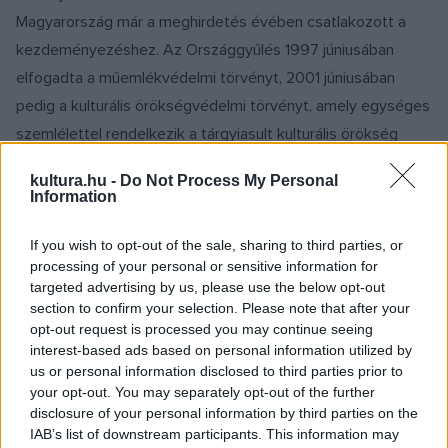
Magyarország már a meghirdetés évében csatlakozott a
kezdeményezéshez. Az Országgyűlés 1997 júniusában
elfogadta a műemlékvédelmi törvényt, 2001 júniusában
pedig a kulturális örökségvédelmi törvényt, amely egységes
szemlélettel rendelkezik a tárgyiasult kulturális örökség
mindhárom eleméről: a régészetről, a műemlék- és
kultura.hu -
Do Not Process My Personal
műtárgyvédelemről. A törvény
2005. évi módosítása új
Information
kategóriákat emelt be a szabályozásba
: a világörökség, a
nemzeti emlékhely, a történeti emlékhely fogalmát.
If you wish to opt-out of the sale, sharing to third parties, or
processing of your personal or sensitive information for
targeted advertising by us, please use the below opt-out
A műemlékvédelem ügyét irányító, koordináló országos
section to confirm your selection. Please note that after your
szervezet a Kulturális Örökségvédelmi Hivatal - elődje, az
opt-out request is processed you may continue seeing
interest-based ads based on personal information utilized by
1957-ben alapított Országos Műemléki Felügyelet révén -
us or personal information disclosed to third parties prior to
idén ünnepli 50 éves fennállását, akárcsak a
your opt-out. You may separately opt-out of the further
Műemlékvédelem című folyóirat, a kulturális
disclosure of your personal information by third parties on the
IAB’s list of downstream participants. This information may
örökségvédelem legismertebb hazai szaklapja. 2003 végén