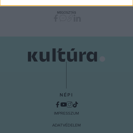
related to security, including authentication
functionality and fraud prevention, and other
MEGOSZTÁS
user protection.
NÉPI
IMPRESSZUM
ADATVÉDELEM