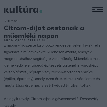
M
KULTPOL
Citrom-díjat osztanak a
műemléki napon
ARCHÍV
2007. ÁPRILIS 18.
E napon világszerte különböző rendezvényeken hívják fel a
figyelmet a műemlékekre, különösen azokra, amelyek
megmentéséhez segítségre van szükség. Műemlék a múlt
kiemelkedő jelentőségű építészeti, történelmi, városképi,
kertépítészeti, néprajzi vagy technikatörténeti emléke
(épület, építmény), amely ezen értékei miatt védelemre és
megtartásra érdemes, s ezért védetté nyilvánítottak.
Az egyik tavalyi Citrom-díjas: a gávavencsellői Dessewffy
kastély