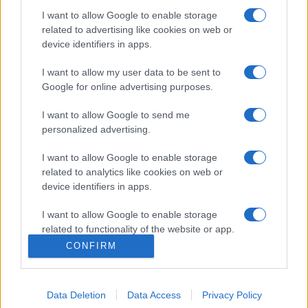
három-négy esztendőben.
I want to allow Google to enable storage
related to advertising like cookies on web or
device identifiers in apps.
A Nemzetközi Műemléki Napon civil fórumot rendeznek a
Parlamentben, miután az idei világnap fő témája a
I want to allow my user data to be sent to
Google for online advertising purposes.
műemlékvédelem és a civil társadalom kapcsolata. E napon
adják át az ICOMOS Magyar Nemzeti Bizottságának
I want to allow Google to send me
műemlékvédelmi díját és Citrom-díját, továbbá a kulturális
personalized advertising.
örökségvédelem terén végzett szakmai munkáért az 1886-
I want to allow Google to enable storage
ban a Műemlékek Országos Bizottsága elnökévé választott
related to analytics like cookies on web or
device identifiers in apps.
Forster Gyuláról elnevezett díjat, valamint a Dercsényi
Dezső sajtódíjat. (Dercsényi Dezső művészettörténész a II.
I want to allow Google to enable storage
világháború utáni magyar műemlékvédelem egyik
related to functionality of the website or app.
legnagyobb hatású irányítója volt.)
CONFIRM
I want to allow Google to enable storage
related to personalization.
(Múlt-kor/MTI)
Data Deletion
Data Access
Privacy Policy
I want to allow Google to enable storage