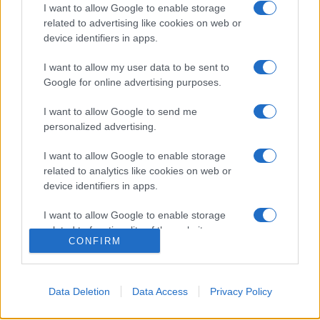
I want to allow Google to enable storage
mellett ekkor épültek a rondellák, és ritka megoldásként az
related to advertising like cookies on web or
északi oldalon létesített kötélpályás teherfelvonó, amelyet
device identifiers in apps.
"csigának" neveztek.
I want to allow my user data to be sent to
Google for online advertising purposes.
Szádvár legsúlyosabb ostromát 1567 januárjában élte át,
amikor Schwendi Lázár felső-magyarországi főkapitány
I want to allow Google to send me
personalized advertising.
hadai a várat körülzárva négynapi ágyúzással az északi fal
egy szakaszát megbontották, emiatt Bebek György
I want to allow Google to enable storage
related to analytics like cookies on web or
hősiesen védekező felesége, Patócsy Zsófia - szabad
device identifiers in apps.
elvonulás fejében - a várat föladni kényszerült. A 17.
században egymást váltották a vártulajdonosok. Szádvár
I want to allow Google to enable storage
related to functionality of the website or app.
"elrontásáról" 1686-ban döntöttek Bécsben, jelenleg pedig -
CONFIRM
az egyik legnagyobb alapterületű magyarországi várként -
I want to allow Google to enable storage
romokban áll.
related to personalization.
Data Deletion
Data Access
Privacy Policy
I want to allow Google to enable storage
related to security, including authentication