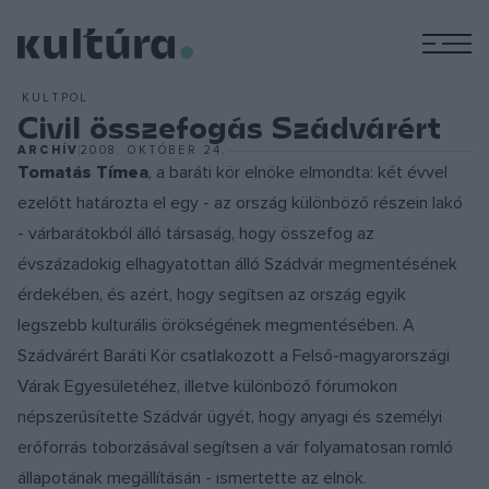
M
KULTPOL
Civil összefogás Szádvárért
ARCHÍV
2008. OKTÓBER 24.
Tomatás Tímea
, a baráti kör elnöke elmondta: két évvel
ezelőtt határozta el egy - az ország különböző részein lakó
- várbarátokból álló társaság, hogy összefog az
évszázadokig elhagyatottan álló Szádvár megmentésének
érdekében, és azért, hogy segítsen az ország egyik
legszebb kulturális örökségének megmentésében. A
Szádvárért Baráti Kör csatlakozott a Felső-magyarországi
Várak Egyesületéhez, illetve különböző fórumokon
népszerűsítette Szádvár ügyét, hogy anyagi és személyi
erőforrás toborzásával segítsen a vár folyamatosan romló
állapotának megállításán - ismertette az elnök.