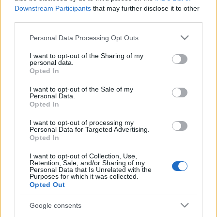
geodéziai felmérése és veszélyelhárítási terveztetése is
Downstream Participants
that may further disclose it to other
third parties.
elkészült
, amely a Nemzeti Kulturális Alapból, illetve az
egyesületet támogató szakemberek önkéntes munkája
Please note that this website/app uses one or more Google
Personal Data Processing Opt Outs
services and may gather and store information including but
révén valósult meg. Idén szeptemberre elkészült a Lisztes-
not limited to your visit or usage behaviour. You may click to
I want to opt-out of the Sharing of my
bástya állagvédelme, a Kulturális Örökségvédelmi Hivatal, az
personal data.
grant or deny consent to Google and its third-party tags to
Opted In
ANP és a Szádvárért Baráti Kör összefogásával. A vár
use your data for below specified purposes in below Google
consent section.
állagvédelmére fordítható anyagi erőforrások
I want to opt-out of the Sale of my
Personal Data.
megteremtésére az egyesület pályázatokon vesz részt.
Opted In
I want to opt-out of processing my
Personal Data for Targeted Advertising.
Emlékeztetett arra, hogy Szádvár megépítésének időpontja
Opted In
nem ismeretes, első említése V. István 1268-ban kelt
I want to opt-out of Collection, Use,
okleveléből származik. Története során több birtokosa is
Retention, Sale, and/or Sharing of my
Personal Data that Is Unrelated with the
volt, a legjelentősebb szerepet a Bebek család játszotta a
Purposes for which it was collected.
vár életében. A mohácsi csata után a tulajdonosok jelentős
Opted Out
építkezéseket végeztek a várban. Az erődítmény ekkor
Google consents
főbb vonalaiban elnyerte végleges formáját, egyebek