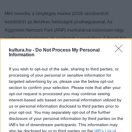
Mint mondta, a tényleges munka 2006 októberétől
kezdődött az illetékes hatóságok jóváhagyásával. Az
Aggteleki Nemzeti Park (ANP) munkatársai különösen nagy
segítséget nyújtottak és nyújtanak a munkához. A Baráti Kör
tagjai, illetve a szervezet által kiadott felhívás alapján
kultura.hu -
Do Not Process My Personal
jelentkező érdeklődők, a kezdeményezést felkaroló
Information
Szögliget község lakosai, az ANP munkatársai, valamint a
If you wish to opt-out of the sale, sharing to third parties, or
régészek a még mindig több emelet magasan álló falak
processing of your personal or sensitive information for
közvetlen környezetéből eltávolították a bozótot, a vár
targeted advertising by us, please use the below opt-out
belső területén pedig kiritkították a fákat és levágták az
section to confirm your selection. Please note that after your
opt-out request is processed you may continue seeing
aljnövényzetet. Ezeket a munkálatokat azonban évente
interest-based ads based on personal information utilized by
kétszer szükséges megismételni, ezért hirdették meg ezt
us or personal information disclosed to third parties prior to
az akciót is - tette hozzá.
your opt-out. You may separately opt-out of the further
disclosure of your personal information by third parties on the
IAB’s list of downstream participants. This information may
Tomatás Tímea beszámolt arról, hogy tavaly ősszel
a vár
also be disclosed by us to third parties on the
IAB’s List of