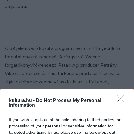
pályázatra.
A 69 jelentkező közül a program mentorai ? Enyedi Ildikó
forgatókönyvíró-rendező, Kerékgyártó Yvonne
forgatókönyvíró-rendező, Pataki Ági producer, Petrányi
Viktória producer és Pusztai Ferenc producer ? szavazás
útján október közepéig választja ki azt a tíz tervet,
amelyeket a fiatal filmesek a novemberi prezentációs, azaz
?pitch? fórumon is bemutathatnak.
kultura.hu -
Do Not Process My Personal
Information
If you wish to opt-out of the sale, sharing to third parties, or
A tíz filmterv közül három nyertest a mentorok, további
processing of your personal or sensitive information for
kettőt pedig a szakmai közönség (rendezők, producerek,
targeted advertising by us, please use the below opt-out