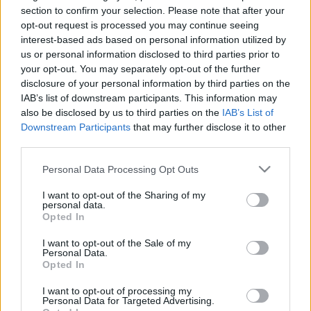
section to confirm your selection. Please note that after your
kritikusok, filmes szakemberek) választhat ki. A
opt-out request is processed you may continue seeing
forgatókönyv-fejlesztésre idén is kétmillió, filmgyártásra
interest-based ads based on personal information utilized by
játékfilmeknél 62 millió, dokumentumfilmeknél 22 millió,
us or personal information disclosed to third parties prior to
your opt-out. You may separately opt-out of the further
animációs filmeknél pedig 82 millió forintig igényelhető
disclosure of your personal information by third parties on the
támogatás, amely filmenként kétmillió forint
IAB’s list of downstream participants. This information may
marketingtámogatást is magában foglal. A sikeres pályázók
also be disclosed by us to third parties on the
IAB’s List of
Downstream Participants
that may further disclose it to other
az anyagi támogatás mellett a filmkészítés minden
third parties.
fázisában igénybe vehetik a Filmalap szakmai támogatását.
Please note that this website/app uses one or more Google
Personal Data Processing Opt Outs
services and may gather and store information including but
not limited to your visit or usage behaviour. You may click to
I want to opt-out of the Sharing of my
personal data.
A tavaly először meghirdetett Inkubátor Program keretében
grant or deny consent to Google and its third-party tags to
Opted In
use your data for below specified purposes in below Google
Vékes Csaba már leforgatta
Hetedik alabárdos
című
consent section.
I want to opt-out of the Sale of my
vígjátékát, amelynek főhőse ? Bánki Gergely alakításában ?
Personal Data.
Opted In
egy vidéki színházban mellőzött csoportos szereplő.
Jelenleg is forog Zurbó Dorottya
Hat könnyű lecke
című
I want to opt-out of processing my
Personal Data for Targeted Advertising.
dokumentumfilmje egy Magyarországra került szomáliai