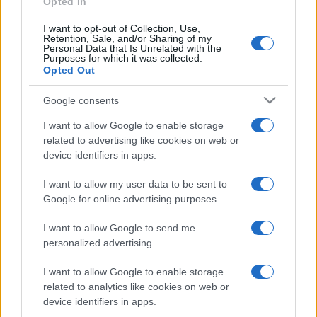
Opted In
menekült lány hétköznapi küzdelmeiről.
I want to opt-out of Collection, Use,
Retention, Sale, and/or Sharing of my
Personal Data that Is Unrelated with the
Purposes for which it was collected.
Opted Out
Szilágyi Zsófia januárban kezdi forgatni
Egy nap
című
hiperrealista drámáját, tavasszal pedig Csuja László
Google consents
Virágvölgy
című filmjét, amely egy felnőtté válás története.
I want to allow Google to enable storage
A gyártás-előkészítési fázisban jár Bánóczki Tibor és Szabó
related to advertising like cookies on web or
Sarolta
Műanyag égbolt
című sci-fi animációja, amely olyan
device identifiers in apps.
jövőben játszódik, ahol a Föld növény- és állatvilágának
I want to allow my user data to be sent to
teljes pusztulása után a tudósok egy hihetetlenül tápláló, ám
Google for online advertising purposes.
emberi húsból táplálkozó növényt kísérleteznek ki.
I want to allow Google to send me
personalized advertising.
A Filmalap ötéves fennállása alatt számos kiemelkedő
I want to allow Google to enable storage
related to analytics like cookies on web or
tehetségű fiatal alkotó tűnt fel, és készítette el első
device identifiers in apps.
mozifilmjét a szervezet támogatásával. Külföldön szinte