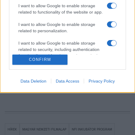
I want to allow Google to enable storage
mind a legnagyobb, úgynevezett A-kategóriás
related to functionality of the website or app.
filmfesztiválokon mutatkozott be, mint például az
Isteni
műszak
, a
Viharsarok
, az
Utóélet
és a
Szerdai gyerek
. A
I want to allow Google to enable storage
related to personalization.
VAN valami furcsa és megmagyarázhatatlan
, valamint a
Liza, a rókatündér
a külföldi fesztiválsikereken túl a magyar
I want to allow Google to enable storage
mozikban is kiemelkedő eredményt ért el, és szintén első
related to security, including authentication
functionality and fraud prevention, and other
film volt az elmúlt évtizedek legjelentősebb és világhírű
CONFIRM
user protection.
magyar filmsikere, a
Saul fia
is ? áll a közleményben.
Data Deletion
Data Access
Privacy Policy
Forrás: MTI
HÍREK
MAGYAR NEMZETI FILMALAP
NFI INKUBÁTOR PROGRAM