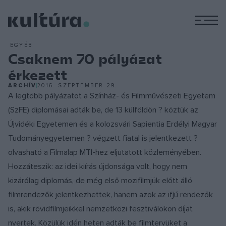
M
EGYÉB
Csaknem 70 pályázat
érkezett
ARCHÍV
2016. SZEPTEMBER 29.
A legtöbb pályázatot a Színház- és Filmművészeti Egyetem
(SzFE) diplomásai adták be, de 13 külföldön ? köztük az
Újvidéki Egyetemen és a kolozsvári Sapientia Erdélyi Magyar
Tudományegyetemen ? végzett fiatal is jelentkezett ?
olvasható a Filmalap MTI-hez eljutatott közleményében.
Hozzáteszik: az idei kiírás újdonsága volt, hogy nem
kizárólag diplomás, de még első mozifilmjük előtt álló
filmrendezők jelentkezhettek, hanem azok az ifjú rendezők
is, akik rövidfilmjeikkel nemzetközi fesztiválokon díjat
nyertek. Közülük idén heten adták be filmtervüket a