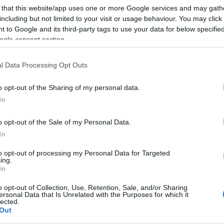
 that this website/app uses one or more Google services and may gath
 legkésőbb 1949-ben született meg. Ennek bizonyítéka a The Balt
including but not limited to your visit or usage behaviour. You may click 
n évben egy kiváló minőségű ital üvegét helyezi el a sírkövön." 
 to Google and its third-party tags to use your data for below specifi
ogle consent section.
s részleteit, hogy segítsen a "köszöntőnek" fenntartani ismeretlen
 pedig sálat, mint korábban.
l Data Processing Opt Outs
 amelyben közölte: "A fáklya átadásra kerül". Egy későbbi levélből 
o opt-out of the Sharing of my personal data.
z idei látogató Jerome szerint ugyanaz volt, mint tavaly, termetér
In
o opt-out of the Sale of my Personal Data.
int
A holló
és az
Eldorádó
című költemények, vagy
A Morgue utca
In
alt meg Baltimore-ban, miután összeesett egy kocsmában. Jövőre
to opt-out of processing my Personal Data for Targeted
ing.
In
o opt-out of Collection, Use, Retention, Sale, and/or Sharing
ersonal Data that Is Unrelated with the Purposes for which it
lected.
Out