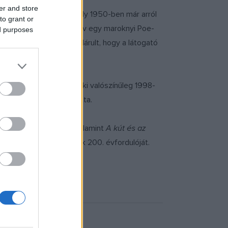
er and store
imore Sun című lap, amely 1950-ben már arról
to grant or
Jerome minden évben meghív egy maroknyi Poe-
ed purposes
ségét. Annyit azonban elárult, hogy a látogató
kiderült, hogy a férfi, aki valószínűleg 1998-
ől, járásáról azonosította.
i kettős gyilkosság,
valamint
A kút és az
 ünneplik születésének 200. évfordulóját.