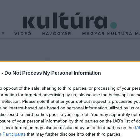
T
VIDEÓ
HAJÓGYÁR
MAGYAR KULTÚRA M
y lett Poe titokzatos 
 -
Do Not Process My Personal Information
beli város, Westminster presbiteriánus egyházának temetője előt
zölte Jeff Jerome, a Poe-emlékház és múzeum kurátora.
to opt-out of the sale, sharing to third parties, or processing of your per
formation for targeted advertising by us, please use the below opt-out s
r selection. Please note that after your opt-out request is processed y
y továbbra is kétségek vannak a hagyomány történetével kapcsol
eing interest-based ads based on personal information utilized by us or
mentéséért vívott harc élén állt, azt állította, hogy ő találta 
disclosed to third parties prior to your opt-out. You may separately opt-
losure of your personal information by third parties on the IAB’s list of
ámozza az irodalmi emlékhelyet. Porpora azt is állította, hogy ő m
. This information may also be disclosed by us to third parties on the
IA
Participants
that may further disclose it to other third parties.